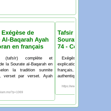
& Exégèse de
Tafsir & Exégèse d
 Al-Baqarah Ayah
Sourate Al-Baqara
oran en français
74 - Coran en franç
 (tafsīr) complète et
Exégèse (tafsīr) co
 de la Sourate al-Baqarah en
explication de la Sourate al
selon la tradition sunnite
français, selon la tradit
e, verset par verset. Ayah
authentique, verset par vers
https://www.islam.ms/?p=1000
islam.ms/?p=1069