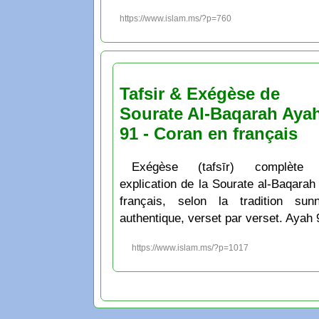
https://www.islam.ms/?p=760
Tafsir & Exégèse de
Sourate Al-Baqarah Aya
91 - Coran en français
Exégèse (tafsīr) complète 
explication de la Sourate al-Baqarah
français, selon la tradition sunn
authentique, verset par verset. Ayah 
https://www.islam.ms/?p=1017