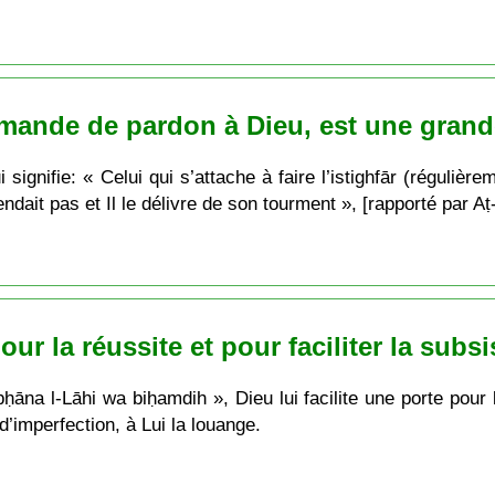
 demande de pardon à Dieu, est une grand
gnifie: « Celui qui s’attache à faire l’istighfār (régulière
tendait pas et Il le délivre de son tourment », [rapporté par A
ur la réussite et pour faciliter la subs
bḥāna l-Lāhi wa biḥamdih », Dieu lui facilite une porte pour
d’imperfection, à Lui la louange.