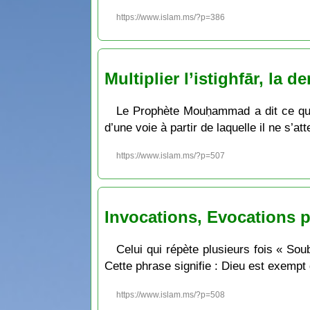
https://www.islam.ms/?p=386
Multiplier l’istighfār, la
Le Prophète Mouḥammad a dit ce qui si
d’une voie à partir de laquelle il ne s’at
https://www.islam.ms/?p=507
Invocations, Evocations po
Celui qui répète plusieurs fois « Sou
Cette phrase signifie : Dieu est exempt 
https://www.islam.ms/?p=508