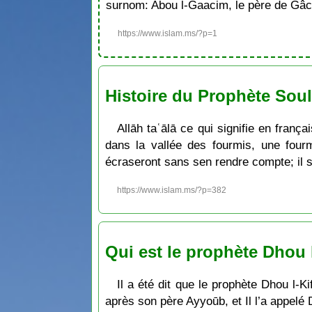
surnom: Abou l-Gaacim, le père de Gâc
https://www.islam.ms/?p=1
Histoire du Prophète Sou
Allāh taʿālā ce qui signifie en franç
dans la vallée des fourmis, une fou
écraseront sans sen rendre compte; il so
https://www.islam.ms/?p=382
Qui est le prophète Dhou l
Il a été dit que le prophète Dhou l-K
après son père Ayyoūb, et Il l’a appelé