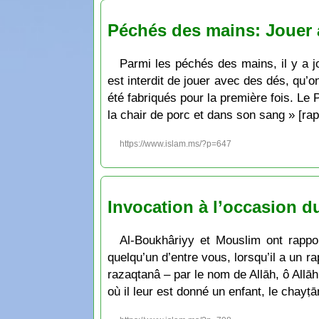
Péchés des mains: Jouer 
Parmi les péchés des mains, il y a j
est interdit de jouer avec des dés, qu’o
été fabriqués pour la première fois. Le 
la chair de porc et dans son sang » [ra
https://www.islam.ms/?p=647
Invocation à l’occasion d
Al-Boukhâriyy et Mouslim ont rappor
quelqu’un d’entre vous, lorsqu’il a un 
razaqtanâ – par le nom de Allāh, ô Allā
où il leur est donné un enfant, le chayṭā