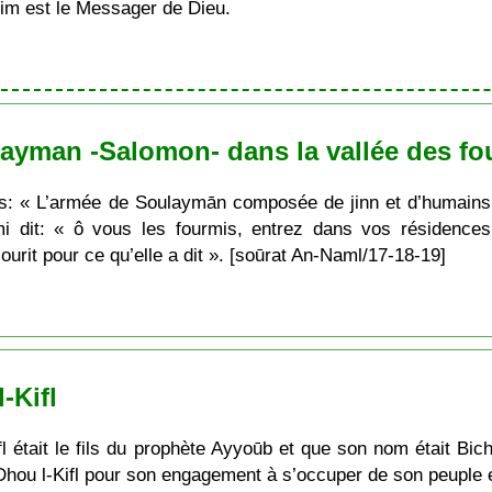
im est le Messager de Dieu.
layman -Salomon- dans la vallée des fo
ais: « L’armée de Soulaymān composée de jinn et d’humains l
rmi dit: « ô vous les fourmis, entrez dans vos résidenc
urit pour ce qu’elle a dit ». [soūrat An-Naml/17-18-19]
-Kifl
ifl était le fils du prophète Ayyoūb et que son nom était Bi
 Dhou l-Kifl pour son engagement à s’occuper de son peuple e