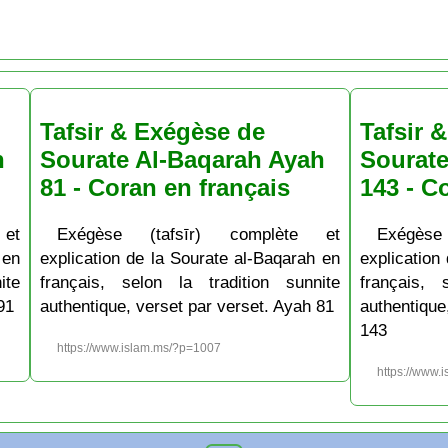
Tafsir & Exégèse de
Tafsir 
h
Sourate Al-Baqarah Ayah
Sourate
81 - Coran en français
143 - C
et
Exégèse (tafsīr) complète et
Exégèse
 en
explication de la Sourate al-Baqarah en
explication
ite
français, selon la tradition sunnite
français, 
91
authentique, verset par verset. Ayah 81
authentiqu
143
https://www.islam.ms/?p=1007
https://www.