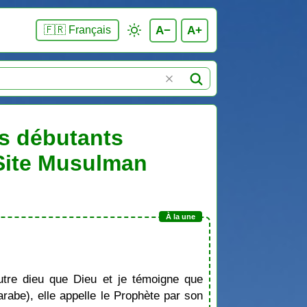
A−
A+
🇫🇷 Français
es débutants
 Site Musulman
tre dieu que Dieu et je témoigne que
be), elle appelle le Prophète par son