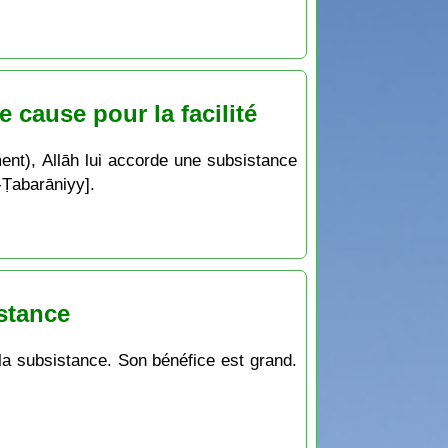
e cause pour la facilité
ment), Allāh lui accorde une subsistance
ṭ-Ṭabarāniyy].
istance
 la subsistance. Son bénéfice est grand.