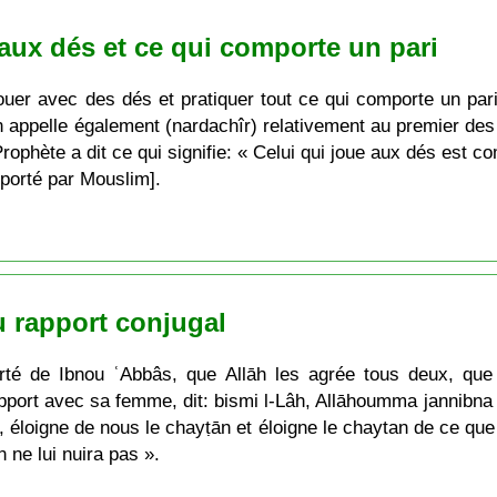
aux dés et ce qui comporte un pari
ouer avec des dés et pratiquer tout ce qui comporte un pari
n appelle également (nardachîr) relativement au premier des r
Prophète a dit ce qui signifie: « Celui qui joue aux dés est
pporté par Mouslim].
u rapport conjugal
té de Ibnou ʿAbbâs, que Allāh les agrée tous deux, que l
rapport avec sa femme, dit: bismi l-Lâh, Allāhoumma jannib
h, éloigne de nous le chayṭān et éloigne le chaytan de ce que
n ne lui nuira pas ».