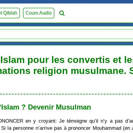
et Qiblah
Cours Audio
Islam pour les convertis et l
mations religion musulmane.
’Islam ? Devenir Musulman
ONONCER en y croyant: Je témoigne qu’il n’y a pas d’au
i la personne n’arrive pas à prononcer Mouḥammad (en ara