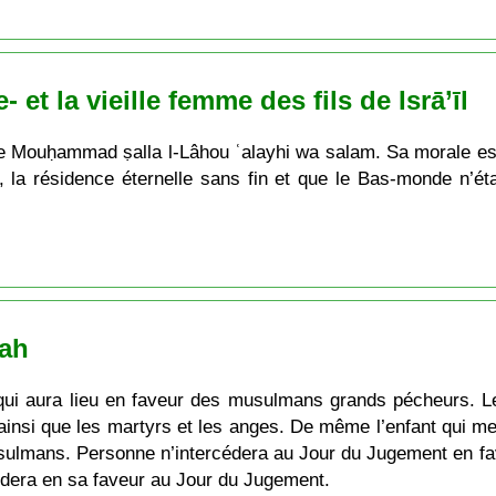
et la vieille femme des fils de Isrā’īl
ète Mouḥammad ṣalla l-Lâhou ʿalayhi wa salam. Sa morale est
à, la résidence éternelle sans fin et que le Bas-monde n’
ʿah
 qui aura lieu en faveur des musulmans grands pécheurs. Le
ainsi que les martyrs et les anges. De même l’enfant qui me
sulmans. Personne n’intercédera au Jour du Jugement en fav
édera en sa faveur au Jour du Jugement.