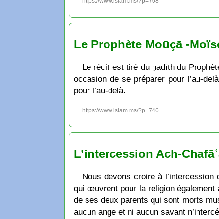
https://www.islam.ms/?p=708
Le Prophète Moūçā -Moïse- 
Le récit est tiré du ḥadīth du Proph
occasion de se préparer pour l’au-del
pour l’au-delà.
https://www.islam.ms/?p=746
L’intercession Ach-Chafā
Nous devons croire à l’intercession
qui œuvrent pour la religion également 
de ses deux parents qui sont morts mu
aucun ange et ni aucun savant n’interc