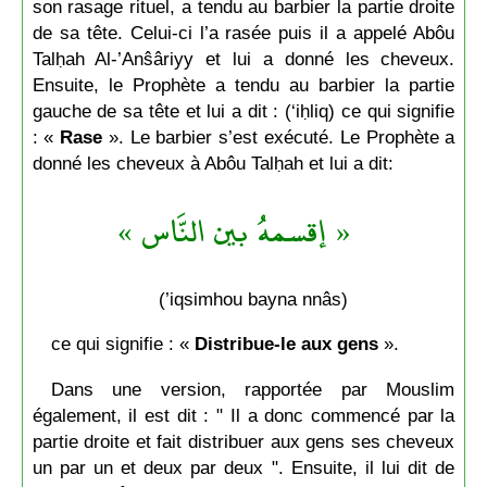
son rasage rituel, a tendu au barbier la partie droite
de sa tête. Celui-ci l’a rasée puis il a appelé Abôu
Talḥah Al-’Anŝâriyy et lui a donné les cheveux.
Ensuite, le Prophète a tendu au barbier la partie
gauche de sa tête et lui a dit : (‘iḥliq) ce qui signifie
: «
Rase
». Le barbier s’est exécuté. Le Prophète a
donné les cheveux à Abôu Talḥah et lui a dit:
« إقسمهُ بين النَّاس »
(’iqsimhou bayna nnâs)
ce qui signifie : «
Distribue-le aux gens
».
Dans une version, rapportée par Mouslim
également, il est dit : " Il a donc commencé par la
partie droite et fait distribuer aux gens ses cheveux
un par un et deux par deux ". Ensuite, il lui dit de