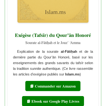
Exégèse (Tafsīr) du Qour’ān Honoré
Sourate al-Fātiḥah et le Jouz’ ‘Amma
Explication de la sourate
al-Fātiḥah
et de la
dernière partie du Qour’ān Honoré, basé sur les
enseignements des grands savants du tafsīr selon
la tradition sunnite authentique. (Ce livre rassemble
les articles d'exégèse publiés sur
Islam.ms
)
📘 Commander sur Amazon
📘 Ebook sur Google Play Livres