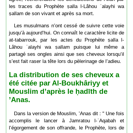
les traces du Prophète ṣalla l-Lâhou ʿalayhi wa
ṣallam de son vivant et après sa mort.
Les musulmans n’ont cessé de suivre cette voie
jusqu’à aujourd’hui. On connaît le caractère licite de
at-tabarrouk, par les actes du Prophète ṣalla l-
Lâhou ʿalayhi wa ṣallam puisque lui même a
partagé ses ongles ainsi que ses cheveux lorsqu’il
s’est fait raser la tête lors du pèlerinage de l’adieu.
La distribution de ses cheveux a
été citée par Al-Boukhâriyy et
Mouslim d’après le ḥadīth de
’Anas.
Dans la version de Mouslim, ’Anas dit : " Une fois
accomplis le lancer à Jamratou l-ʿAqabah et
l’égorgement de son offrande, le Prophète, lors de