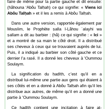
faire de même pour la partie gauche et dit ensuite:
(hâhouna ‘Abôu Talḥah) ce qui signifie: «
Viens ici
Abôu Talḥah
» et il les a remis à Abôu Talḥah.
Dans une autre version, rapportée également par
Mouslim, le Prophète ṣalla l-Lâhou ʿalayhi wa
ṣallam a dit au barbier : (hâ) ce qui signifie : «
Ici
»
et a montré de sa main le côté droit. Il a distribué
ses cheveux à ceux qui se trouvaient auprès de lui.
Puis, il a indiqué au barbier son côté gauche et ce
dernier l’a rasé. Il a donné les cheveux à ’Oummou
Soulaym.
La signification du ḥadīth, c’est qu’il en a
distribué lui-même une partie aux gens qui étaient à
ses côtés et en a donné à Abôu Talḥah afin qu’il les
distribue aux autres, de même qu’il en a donné une
partie à ’Oummou Soulaym.
Ce ḥadīth contient une incitation à faire at-