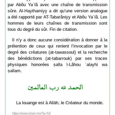
par Abôu Yaʿlâ avec une chaîne de transmission
sûre. Al-Haythamiyy a dit qu’une version analogue
a été rapporté par AT-Tabarâniyy et Abôu Yaʿlâ. Les
hommes de leurs chaînes de transmission sont
tous du degré du sûr. Fin de citation.
Il n’y a donc aucune considération à donner à la
prétention de ceux qui renient l’invocation par le
degré des créatures (at-tawassoul) et la recherche
des bénédictions (at-tabarrouk) par ses traces
physiques honorées ṣalla l-Lâhou ʿalayhi wa
ṣallam.
الحمد لله رب العالمين
La louange est à Allāh, le Créateur du monde.
https://www.islam.ms/?p=53