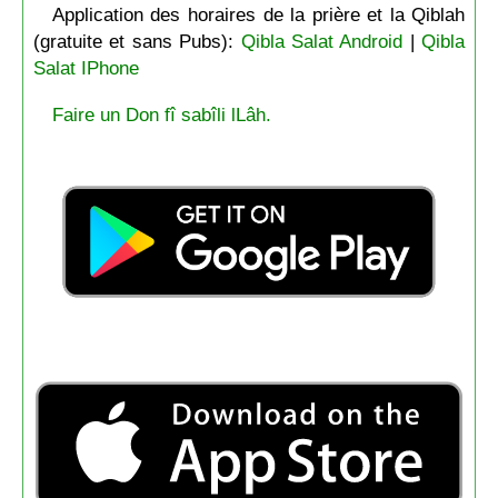
Application des horaires de la prière et la Qiblah
(gratuite et sans Pubs):
Qibla Salat Android
|
Qibla
Salat IPhone
Faire un Don fî sabîli lLâh.