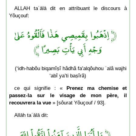
ALLAH taʿālā dit en attribuant le discours à
Yôuçouf:
﴿ اِذْهَبُوا بِقَمِيصِي هَذٰا فَأَلْقُوهُ عَلىٰ
وَجْهِ أَبِي يَأْتِ بَصِيرًا ﴾
(‘idh-habôu biqamîṣî hâdhâ fa’alqôuhou ʿalâ wajhi
‘abî ya’ti baṣîrâ)
ce qui signifie : «
Prenez ma chemise et
passez-la sur le visage de mon père, il
recouvrera la vue
» [sôurat Yôuçouf / 93].
Allāh taʿālā dit:
﴿ يَا أَيُّهَا الَّذِينَ آمَنُواْ اتَّقُواْ اللّهَ