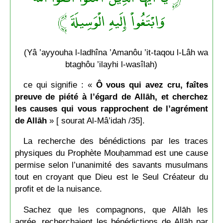
وَابْتَغُواْ إِلَيهِ الْوَسِيلَةَ ﴾
(Yâ ’ayyouha l-ladhîna ’Amanôu ’it-taqou l-Lâh wa
btaghôu ’ilayhi l-wasîlah)
ce qui signifie : «
Ô vous qui avez cru, faîtes
preuve de piété à l’égard de Allāh, et cherchez
les causes qui vous rapprochent de l’agrément
de Allāh
» [ sourat Al-Mâ’idah /35].
La recherche des bénédictions par les traces
physiques du Prophète Mouḥammad est une cause
permise selon l’unanimité des savants musulmans
tout en croyant que Dieu est le Seul Créateur du
profit et de la nuisance.
Sachez que les compagnons, que Allāh les
agrée, recherchaient les bénédictions de Allāh par