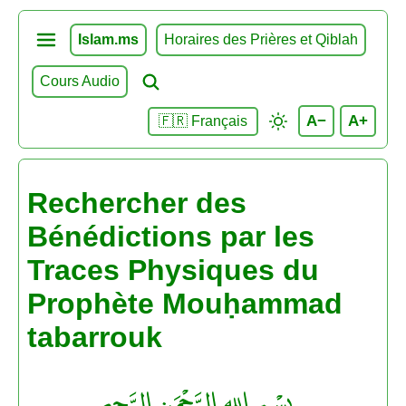
Islam.ms
Horaires des Prières et Qiblah
Cours Audio
A−
A+
🇫🇷 Français
Rechercher des
Bénédictions par les
Traces Physiques du
Prophète Mouḥammad
tabarrouk
بِسْمِ اللهِ الرَّحْمَنِ الرَّحِيم