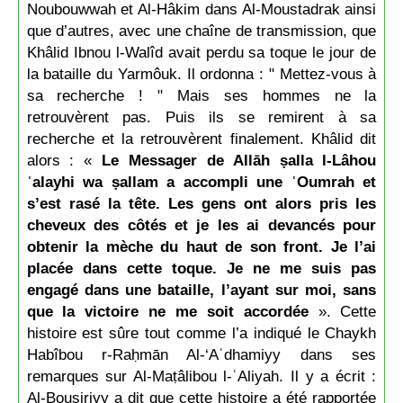
Noubouwwah et Al-Hâkim dans Al-Moustadrak ainsi
que d’autres, avec une chaîne de transmission, que
Khâlid Ibnou l-Walîd avait perdu sa toque le jour de
la bataille du Yarmôuk. Il ordonna : " Mettez-vous à
sa recherche ! " Mais ses hommes ne la
retrouvèrent pas. Puis ils se remirent à sa
recherche et la retrouvèrent finalement. Khâlid dit
alors : «
Le Messager de Allāh ṣalla l-Lâhou
ʿalayhi wa ṣallam a accompli une ʿOumrah et
s’est rasé la tête. Les gens ont alors pris les
cheveux des côtés et je les ai devancés pour
obtenir la mèche du haut de son front. Je l’ai
placée dans cette toque. Je ne me suis pas
engagé dans une bataille, l’ayant sur moi, sans
que la victoire ne me soit accordée
». Cette
histoire est sûre tout comme l’a indiqué le Chaykh
Habîbou r-Raḥmān Al-‘Aʿdhamiyy dans ses
remarques sur Al-Maṭâlibou l-ʿAliyah. Il y a écrit :
Al-Bousiriyy a dit que cette histoire a été rapportée