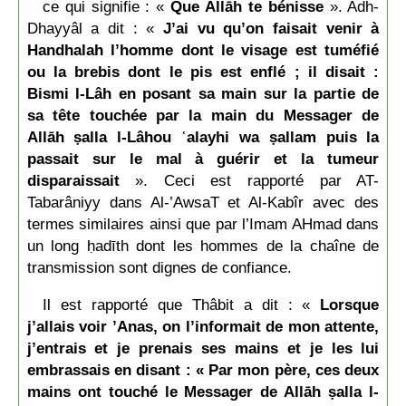
ce qui signifie : «
Que Allāh te bénisse
». Adh-
Dhayyâl a dit : «
J’ai vu qu’on faisait venir à
Handhalah l’homme dont le visage est tuméfié
ou la brebis dont le pis est enflé ; il disait :
Bismi l-Lâh en posant sa main sur la partie de
sa tête touchée par la main du Messager de
Allāh ṣalla l-Lâhou ʿalayhi wa ṣallam puis la
passait sur le mal à guérir et la tumeur
disparaissait
». Ceci est rapporté par AT-
Tabarâniyy dans Al-’AwsaT et Al-Kabîr avec des
termes similaires ainsi que par l’Imam AHmad dans
un long ḥadīth dont les hommes de la chaîne de
transmission sont dignes de confiance.
Il est rapporté que Thâbit a dit : «
Lorsque
j’allais voir ’Anas, on l’informait de mon attente,
j’entrais et je prenais ses mains et je les lui
embrassais en disant : « Par mon père, ces deux
mains ont touché le Messager de Allāh ṣalla l-