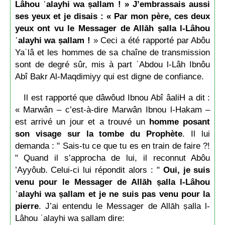
Lâhou ʿalayhi wa ṣallam ! » J’embrassais aussi
ses yeux et je disais : « Par mon père, ces deux
yeux ont vu le Messager de Allāh ṣalla l-Lâhou
ʿalayhi wa ṣallam !
» Ceci a été rapporté par Abôu
Yaʿlâ et les hommes de sa chaîne de transmission
sont de degré sûr, mis à part ʿAbdou l-Lâh Ibnôu
Abî Bakr Al-Maqdimiyy qui est digne de confiance.
Il est rapporté que dâwôud Ibnou Abî âaliH a dit :
« Marwân – c’est-à-dire Marwân Ibnou l-Hakam –
est arrivé un jour et a trouvé un
homme posant
son visage sur la tombe du Prophète
. Il lui
demanda : " Sais-tu ce que tu es en train de faire ?!
" Quand il s’approcha de lui, il reconnut Abôu
’Ayyôub. Celui-ci lui répondit alors : "
Oui, je suis
venu pour le Messager de Allāh ṣalla l-Lâhou
ʿalayhi wa ṣallam et je ne suis pas venu pour la
pierre
. J’ai entendu le Messager de Allāh ṣalla l-
Lâhou ʿalayhi wa ṣallam dire: