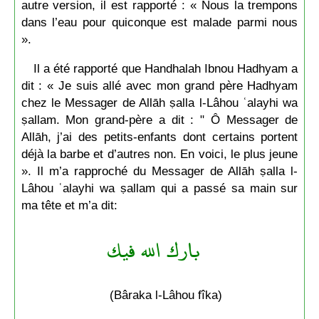
autre version, il est rapporté : « Nous la trempons
dans l’eau pour quiconque est malade parmi nous
».
Il a été rapporté que Handhalah Ibnou Hadhyam a
dit : « Je suis allé avec mon grand père Hadhyam
chez le Messager de Allāh ṣalla l-Lâhou ʿalayhi wa
ṣallam. Mon grand-père a dit : " Ô Messager de
Allāh, j’ai des petits-enfants dont certains portent
déjà la barbe et d’autres non. En voici, le plus jeune
». Il m’a rapproché du Messager de Allāh ṣalla l-
Lâhou ʿalayhi wa ṣallam qui a passé sa main sur
ma tête et m’a dit:
بارك الله فيك
(Bâraka l-Lâhou fîka)