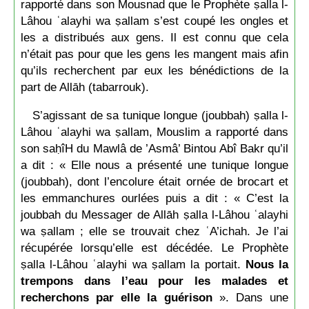
rapporté dans son Mousnad que le Prophète ṣalla l-
Lâhou ʿalayhi wa ṣallam s’est coupé les ongles et
les a distribués aux gens. Il est connu que cela
n’était pas pour que les gens les mangent mais afin
qu’ils recherchent par eux les bénédictions de la
part de Allāh (tabarrouk).
S’agissant de sa tunique longue (joubbah) ṣalla l-
Lâhou ʿalayhi wa ṣallam, Mouslim a rapporté dans
son saḥîH du Mawlâ de ’Asmâ’ Bintou Abî Bakr qu’il
a dit : « Elle nous a présenté une tunique longue
(joubbah), dont l’encolure était ornée de brocart et
les emmanchures ourlées puis a dit : « C’est la
joubbah du Messager de Allāh ṣalla l-Lâhou ʿalayhi
wa ṣallam ; elle se trouvait chez ʿA’ichah. Je l’ai
récupérée lorsqu’elle est décédée. Le Prophète
ṣalla l-Lâhou ʿalayhi wa ṣallam la portait.
Nous la
trempons dans l’eau pour les malades et
recherchons par elle la guérison
». Dans une