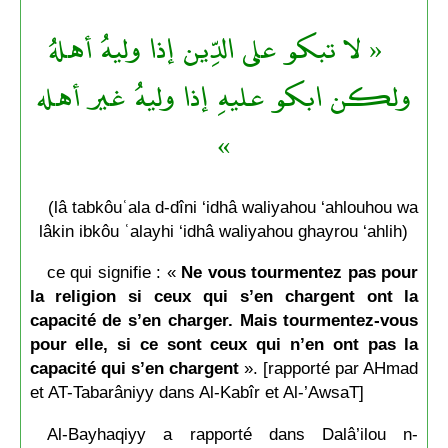
« لا تبكو على الدِّين إذا وليهُ أهلهُ
ولكن ابكو عليهِ إذا وليهُ غير أهله
»
(lâ tabkôuʿala d-dîni ‘idhâ waliyahou ‘ahlouhou wa
lâkin ibkôu ʿalayhi ‘idhâ waliyahou ghayrou ‘ahlih)
ce qui signifie : «
Ne vous tourmentez pas pour
la religion si ceux qui s’en chargent ont la
capacité de s’en charger. Mais tourmentez-vous
pour elle, si ce sont ceux qui n’en ont pas la
capacité qui s’en chargent
». [rapporté par AHmad
et AT-Tabarâniyy dans Al-Kabîr et Al-’AwsaT]
Al-Bayhaqiyy a rapporté dans Dalâ’ilou n-