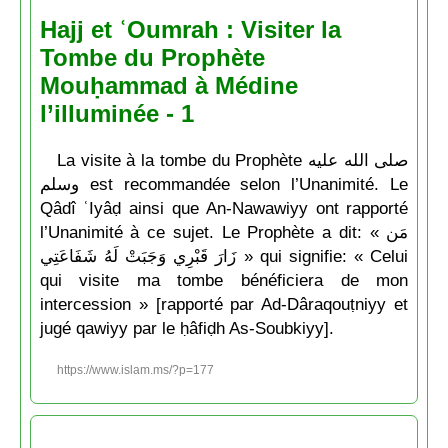
Hajj et ʿOumrah : Visiter la
Tombe du Prophète
Mouḥammad à Médine
l’illuminée - 1
La visite à la tombe du Prophète صلى الله عليه
وسلم est recommandée selon l’Unanimité. Le
Qâdî ʿIyâḍ ainsi que An-Nawawiyy ont rapporté
l’Unanimité à ce sujet. Le Prophète a dit: « مَن
زَارَ قَبْرِي وَجَبَتْ لَهُ شَفَاعَتِي » qui signifie: « Celui
qui visite ma tombe bénéficiera de mon
intercession » [rapporté par Ad-Dâraqouṭniyy et
jugé qawiyy par le ḥâfiḍh As-Soubkiyy].
https://www.islam.ms/?p=177