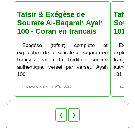
Tafsir & Exégèse de
Tafsir
Sourate Al-Baqarah Ayah
Soura
100 - Coran en français
101 - 
Exégèse (tafsīr) complète et
Exégè
explication de la Sourate al-Baqarah en
explicati
français, selon la tradition sunnite
français
authentique, verset par verset. Ayah
authenti
100
101
https://www.islam.ms/?p=1026
https://w
❮
❯