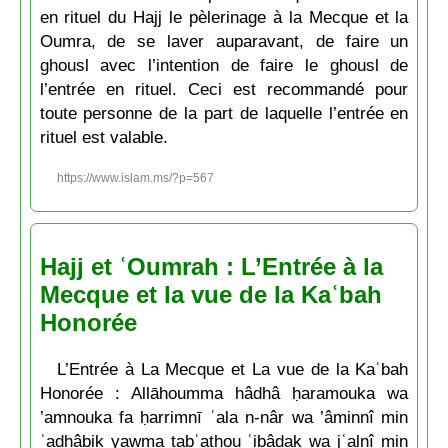
en rituel du Hajj le pèlerinage à la Mecque et la
Oumra, de se laver auparavant, de faire un
ghousl avec l’intention de faire le ghousl de
l’entrée en rituel. Ceci est recommandé pour
toute personne de la part de laquelle l’entrée en
rituel est valable.
https://www.islam.ms/?p=567
Hajj et ʿOumrah : L’Entrée à la
Mecque et la vue de la Kaʿbah
Honorée
L’Entrée à La Mecque et La vue de la Kaʿbah
Honorée : Allāhoumma hâdhâ ḥaramouka wa
’amnouka fa ḥarrimnī ʿala n-nâr wa ’âminnî min
ʿadhâbik yawma tabʿathou ʿibâdak wa jʿalnî min