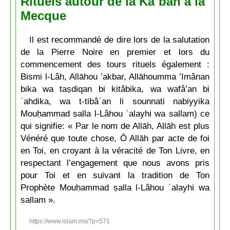
Rituels autour de la Kaʿbah à la
Mecque
Il est recommandé de dire lors de la salutation
de la Pierre Noire en premier et lors du
commencement des tours rituels également :
Bismi l-Lâh, Allāhou ’akbar, Allāhoumma ’Imânan
bika wa taṣdiqan bi kitâbika, wa wafâ’an bi
ʿahdika, wa t-tibâʿan li sounnati nabiyyika
Mouḥammad ṣalla l-Lâhou ʿalayhi wa sallam) ce
qui signifie: « Par le nom de Allāh, Allāh est plus
Vénéré que toute chose, Ô Allāh par acte de foi
en Toi, en croyant à la véracité de Ton Livre, en
respectant l’engagement que nous avons pris
pour Toi et en suivant la tradition de Ton
Prophète Mouḥammad ṣalla l-Lâhou ʿalayhi wa
sallam ».
https://www.islam.ms/?p=571