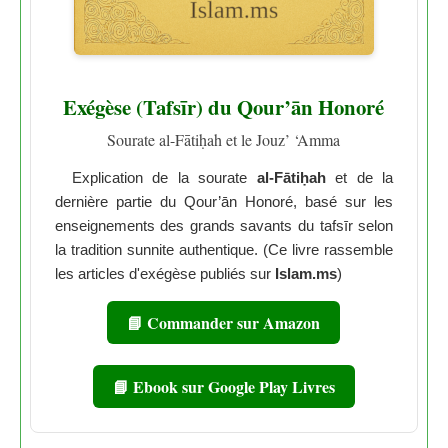
Exégèse (Tafsīr) du Qour’ān Honoré
Sourate al-Fātiḥah et le Jouz’ ‘Amma
Explication de la sourate
al-Fātiḥah
et de la
dernière partie du Qour’ān Honoré, basé sur les
enseignements des grands savants du tafsīr selon
la tradition sunnite authentique. (Ce livre rassemble
les articles d'exégèse publiés sur
Islam.ms
)
📘 Commander sur Amazon
📘 Ebook sur Google Play Livres