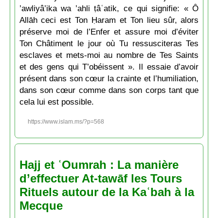
’awliyâ’ika wa ’ahli ṭâʿatik, ce qui signifie: « Ô
Allāh ceci est Ton Ḥaram et Ton lieu sûr, alors
préserve moi de l’Enfer et assure moi d’éviter
Ton Châtiment le jour où Tu ressusciteras Tes
esclaves et mets-moi au nombre de Tes Saints
et des gens qui T’obéissent ». Il essaie d’avoir
présent dans son cœur la crainte et l’humiliation,
dans son cœur comme dans son corps tant que
cela lui est possible.
https://www.islam.ms/?p=568
Hajj et ʿOumrah : La manière
d’effectuer At-tawāf les Tours
Rituels autour de la Kaʿbah à la
Mecque