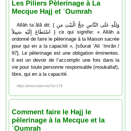
Les Piliers Pèlerinage à La
Mecque Hajj et ʿOumrah
Allāh taʿâlâ dit: { وَلِلّهِ عَلَى النَّاسِ حِجُّ الْبَيْتِ مَنِ
اسْتَطَاعَ إِلَيْهِ سَبِيلاً } ce qui signifie: « Allāh a
ordonné de faire le pèlerinage à la Maison sacrée
pour qui en a la capacité », [sôurat ’Ali ʿImrân /
97]. Le pèlerinage est une obligation éminentes.
Il est un devoir de l’accomplir une fois dans la
vie pour toute personne responsable (moukallaf),
libre, qui en a la capacité.
https://www.islam.ms/?p=179
Comment faire le Hajj le
pèlerinage à la Mecque et la
ʿOumrah