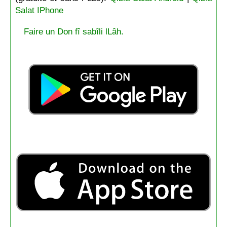
Salat IPhone
Faire un Don fî sabîli lLâh.