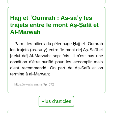
Hajj et ʿOumrah : As-saʿy les
trajets entre le mont Aṣ-Ṣafā et
Al-Marwah
Parmi les piliers du pèlerinage Ḥajj et ʿOumrah
les trajets (as-saʿy) entre [le mont de] Aṣ-Ṣafā et
[celui de] Al-Marwah: sept fois. Il n’est pas une
condition d’être purifié pour les accomplir mais
c’est recommandé. On part de Aṣ-Ṣafâ et on
termine à al-Marwah;
https://www.islam.ms/?p=572
Plus d'articles