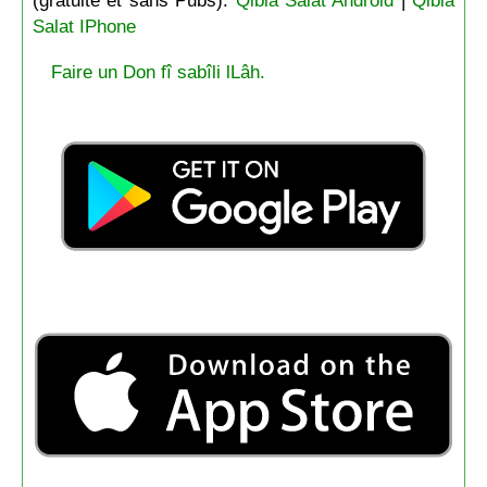
(gratuite et sans Pubs):
Qibla Salat Android
|
Qibla
Salat IPhone
Faire un Don fî sabîli lLâh.