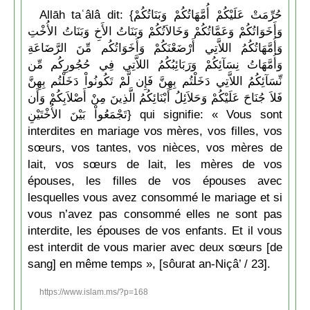
Allāh taʿâlâ dit: {حُرِّمَتْ عَلَيْكُمْ أُمَّهَاتُكُمْ وَبَنَاتُكُمْ
وَأَخَوَاتُكُمْ وَعَمَّاتُكُمْ وَخَالاَتُكُمْ وَبَنَاتُ الأَخِ وَبَنَاتُ الأُخْتِ
وَأُمَّهَاتُكُمُ اللاَّتِي أَرْضَعْنَكُمْ وَأَخَوَاتُكُم مِّنَ الرَّضَاعَةِ
وَأُمَّهَاتُ نِسَآئِكُمْ وَرَبَائِبُكُمُ اللاَّتِي فِي حُجُورِكُم مِّن
نِّسَآئِكُمُ اللاَّتِي دَخَلْتُم بِهِنَّ فَإِن لَّمْ تَكُونُواْ دَخَلْتُم بِهِنَّ
فَلاَ جُنَاحَ عَلَيْكُمْ وَحَلاَئِلُ أَبْنَائِكُمُ الَّذِينَ مِنْ أَصْلاَبِكُمْ وَأَن
تَجْمَعُواْ بَيْنَ الأُخْتَيْنِ} qui signifie: « Vous sont
interdites en mariage vos mères, vos filles, vos
sœurs, vos tantes, vos nièces, vos mères de
lait, vos sœurs de lait, les mères de vos
épouses, les filles de vos épouses avec
lesquelles vous avez consommé le mariage et si
vous n’avez pas consommé elles ne sont pas
interdite, les épouses de vos enfants. Et il vous
est interdit de vous marier avec deux sœurs [de
sang] en même temps », [sôurat an-Niçâ’ / 23].
https://www.islam.ms/?p=168