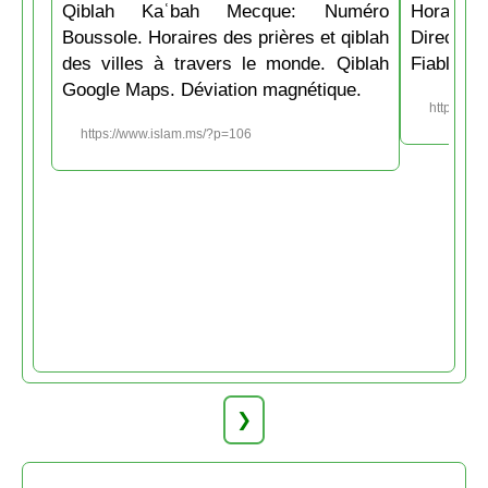
Qiblah Kaʿbah Mecque: Numéro
Horaire
Boussole. Horaires des prières et qiblah
Directio
des villes à travers le monde. Qiblah
Fiable et
Google Maps. Déviation magnétique.
https://w
https://www.islam.ms/?p=106
❯