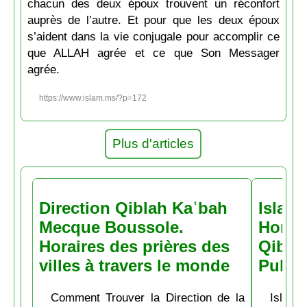
chacun des deux époux trouvent un réconfort
auprès de l’autre. Et pour que les deux époux
s’aident dans la vie conjugale pour accomplir ce
que ALLAH agrée et ce que Son Messager
agrée.
https://www.islam.ms/?p=172
Plus d'articles
Direction Qiblah Kaʿbah
Islam
Mecque Boussole.
Horair
Horaires des prières des
Qiblah
villes à travers le monde
Pubs
Comment Trouver la Direction de la
Islam.