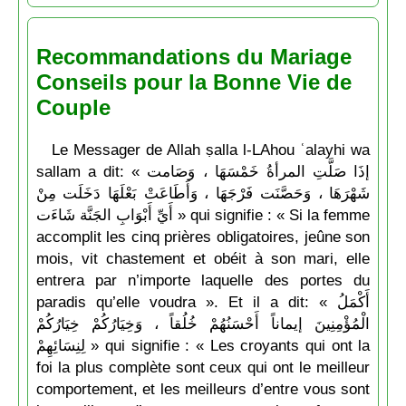
Recommandations du Mariage
Conseils pour la Bonne Vie de
Couple
Le Messager de Allah ṣalla l-LAhou ʿalayhi wa
sallam a dit: « إذَا صَلَّتِ المرأةُ خَمْسَهَا ، وَصَامت
شَهْرَهَا ، وَحَصَّنَت فَرْجَهَا ، وَأَطَاعَتْ بَعْلَهَا دَخَلَت مِنْ
أَيِّ أَبْوَابِ الجَنَّة شَاءَت » qui signifie : « Si la femme
accomplit les cinq prières obligatoires, jeûne son
mois, vit chastement et obéit à son mari, elle
entrera par n’importe laquelle des portes du
paradis qu’elle voudra ». Et il a dit: « أَكْمَلُ
الْمُؤْمِنِينَ إيماناً أَحْسَنُهُمْ خُلُقاً ، وَخِيَارُكُمْ خِيَارُكُمْ
لِنِسَائِهِمْ » qui signifie : « Les croyants qui ont la
foi la plus complète sont ceux qui ont le meilleur
comportement, et les meilleurs d’entre vous sont