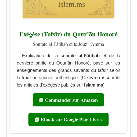
Exégèse (Tafsīr) du Qour’ān Honoré
Sourate al-Fātiḥah et le Jouz’ ‘Amma
Explication de la sourate
al-Fātiḥah
et de la
dernière partie du Qour’ān Honoré, basé sur les
enseignements des grands savants du tafsīr selon
la tradition sunnite authentique. (Ce livre rassemble
les articles d'exégèse publiés sur
Islam.ms
)
📘 Commander sur Amazon
📘 Ebook sur Google Play Livres