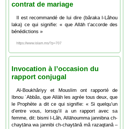
contrat de mariage
Il est recommandé de lui dire (bâraka l-Lâhou
laka) ce qui signifie: « que Allāh t’accorde des
bénédictions »
https://www.islam.ms/?p=707
Invocation à l’occasion du
rapport conjugal
Al-Boukhâriyy et Mouslim ont rapporté de
Ibnou ʿAbbâs, que Allāh les agrée tous deux, que
le Prophète a dit ce qui signifie: « Si quelqu’un
d’entre vous, lorsqu’il a un rapport avec sa
femme, dit: bismi l-Lâh, Allāhoumma jannibna ch-
chayṭāna wa jannibi ch-chayṭānâ mâ razaqtanâ –