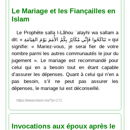
Le Mariage et les Fiançailles en
Islam
Le Prophète ṣalla l-Lâhou ʿalayhi wa sallam a
dit: « تَنَاكَحُوا فَإِنِّي مُكَاثِرٌ بِكُمُ الأُمَمَ يَوْمَ القِيَامَةِ » qui
signifie: « Mariez-vous, je serai fier de votre
nombre parmi les autres communautés le jour du
jugement ». Le mariage est recommandé pour
celui qui en a besoin tout en étant capable
d’assurer les dépenses. Quant à celui qui n’en a
pas besoin, s’il ne peut pas assurer les
dépenses, le mariage lui est déconseillé.
https://www.islam.ms/?p=171
Invocations aux époux après le