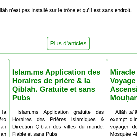
āh n’est pas installé sur le trône et qu’Il est sans endroit.
Plus d'articles
Islam.ms Application des
Miracle 
Horaires de prière & la
Voyage 
Qiblah. Gratuite et sans
Ascens
Pubs
Mouḥa
 la
Islam.ms Application gratuite des
Allāh taʿâ
ro
Horaires des Prières islamiques &
exempt d’im
lah
Direction Qiblah des villes du monde.
voyager d
lah
Fiable et sans Pubs
Mosquée Al