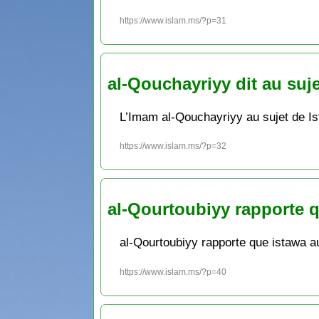
https://www.islam.ms/?p=31
al-Qouchayriyy dit au suje
L’Imam al-Qouchayriyy au sujet de Is
https://www.islam.ms/?p=32
al-Qourtoubiyy rapporte q
al-Qourtoubiyy rapporte que istawa a
https://www.islam.ms/?p=40