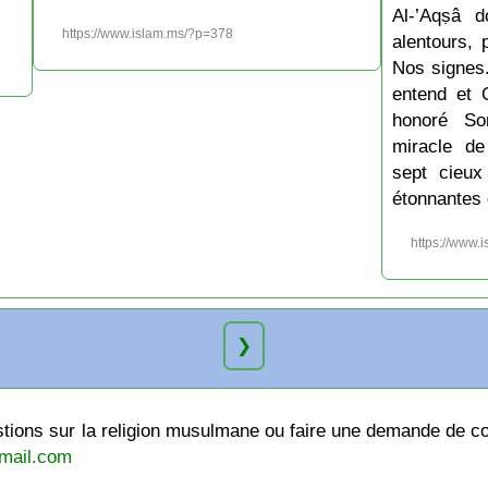
Al-’Aqṣâ 
https://www.islam.ms/?p=378
alentours, 
Nos signes.
entend et 
honoré So
miracle de
sept cieux
étonnantes 
https://www.
❯
ions sur la religion musulmane ou faire une demande de cou
mail.com