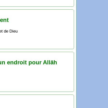
ment
et de Dieu
 un endroit pour Allāh