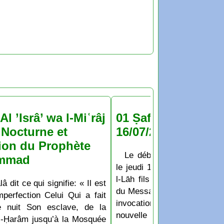
Al ’Isrâ’ wa l-Miʿrâj
01 Ṣafar 1448 : jeu
Nocturne et
16/07/2026
ion du Prophète
Le début du mois de Ṣaf
mmad
le jeudi 16 Juillet 2026 D’a
l-Lāh fils de Hichām: Les
lâ dit ce qui signifie: « Il est
du Messager de Allāh appren
perfection Celui Qui a fait
invocation qu’ils disaient
e nuit Son esclave, de la
nouvelle année ou un no
-Ḥarâm jusqu’à la Mosquée