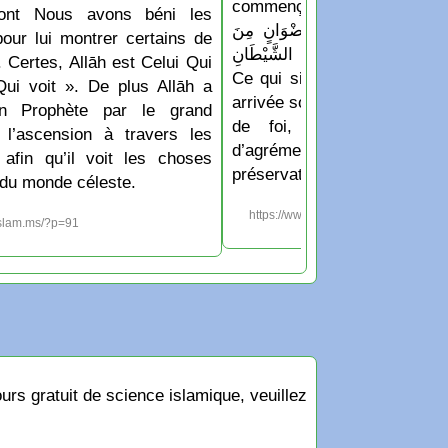
commençait: « اللَّهُمَّ أَدْخِلْهُ عَلَيْنَا بِالْأَمْنِ
dont Nous avons béni les
لسَّلَامَةِ وَالْإِسْلَامِ، وَرِضْوَانٍ مِنَ
pour lui montrer certains de
 وَجِوَارٍ (أيْ حِفْظٍ) مِنَ الشَّيْطَانِ
 Certes, Allāh est Celui Qui
Ce qui signifie: « Ô Allāh f
Qui voit ». De plus Allāh a
arrivée soit accompagnée de 
n Prophète par le grand
de foi, de protection e
 l’ascension à travers les
d’agrément de Ar-Raḥm
 afin qu’il voit les choses
préservation contre le chayṭ
du monde céleste.
https://www.islam.ms/?p=1213
islam.ms/?p=91
rs gratuit de science islamique, veuillez