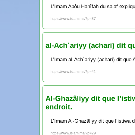
L’Imam Abôu Hanîfah du salaf explique 
https://www.islam.ms/?p=37
al-Achʿariyy (achari) dit q
L’Imam al-Achʿariyy (achari) dit que A
https://www.islam.ms/?p=41
Al-Ghazâliyy dit que l’ist
endroit.
L’Imam Al-Ghazâliyy dit que l’istiwa 
https://www.islam.ms/?p=29