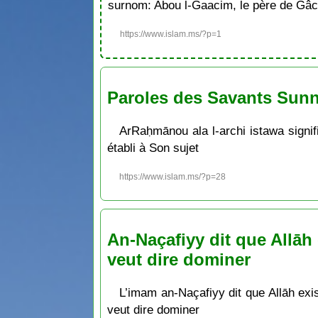
surnom: Abou l-Gaacim, le père de Gâc
https://www.islam.ms/?p=1
Paroles des Savants Sunni
ArRaḥmānou ala l-archi istawa signifi
établi à Son sujet
https://www.islam.ms/?p=28
An-Naçafiyy dit que Allāh 
veut dire dominer
L’imam an-Naçafiyy dit que Allāh exi
veut dire dominer