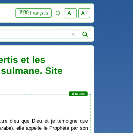
A−
A+
🇫🇷 Français
rtis et les
usulmane. Site
tre dieu que Dieu et je témoigne que
be), elle appelle le Prophète par son