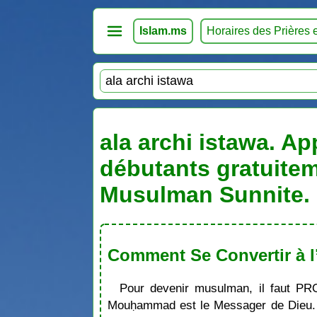
Islam.ms
Horaires des Prières 
ala archi istawa. Ap
débutants gratuitem
Musulman Sunnite. 
Comment Se Convertir à l
Pour devenir musulman, il faut PR
Mouḥammad est le Messager de Dieu. S