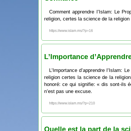
Comment apprendre l’Islam: Le Prophète ﷺ a dit ce qui signifie: Celui pour qui Allāh veut le bien, Il lui facilite l’a
religion, certes la science de la religio
https://www.islam.ms/?p=16
L’Importance d’Apprendre l
L’Importance d’apprendre l’Islam: Le pr
religion certes la science de la religio
honoré: ce qui signifie: « dis sont-ils
n’est pas une excuse.
https://www.islam.ms/?p=210
Quelle est la part de la sc