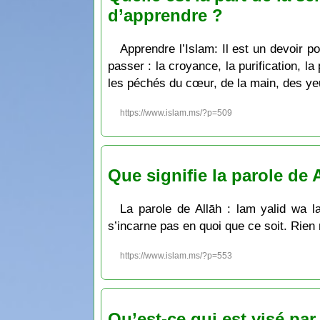
d’apprendre ?
Apprendre l’Islam: Il est un devoir p
passer : la croyance, la purification, la
les péchés du cœur, de la main, des ye
https://www.islam.ms/?p=509
Que signifie la parole de 
La parole de Allāh : lam yalid wa la
s’incarne pas en quoi que ce soit. Rien 
https://www.islam.ms/?p=553
Qu’est-ce qui est visé par 