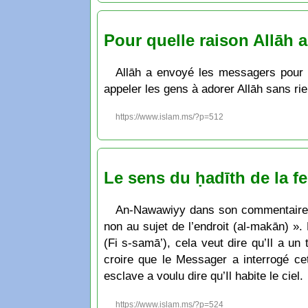
Pour quelle raison Allāh a
Allāh a envoyé les messagers pour qu
appeler les gens à adorer Allāh sans rie
https://www.islam.ms/?p=512
Le sens du ḥadīth de la fe
An-Nawawiyy dans son commentaire du 
non au sujet de l’endroit (al-makān) ». 
(Fi s-samā’), cela veut dire qu’Il a un
croire que le Messager a interrogé ce
esclave a voulu dire qu’Il habite le ciel.
https://www.islam.ms/?p=524