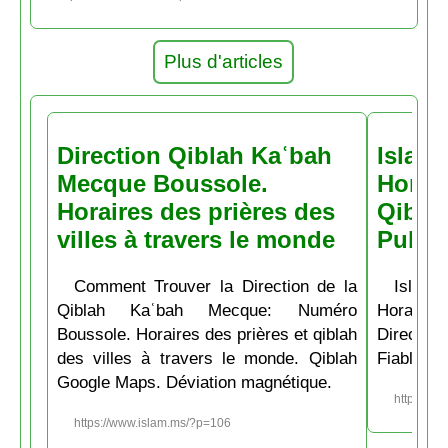
Plus d'articles
Direction Qiblah Kaʿbah
Islam
Mecque Boussole.
Horair
Horaires des prières des
Qiblah
villes à travers le monde
Pubs
Comment Trouver la Direction de la
Islam.
Qiblah Kaʿbah Mecque: Numéro
Horaire
Boussole. Horaires des prières et qiblah
Directio
des villes à travers le monde. Qiblah
Fiable et
Google Maps. Déviation magnétique.
https://w
https://www.islam.ms/?p=106