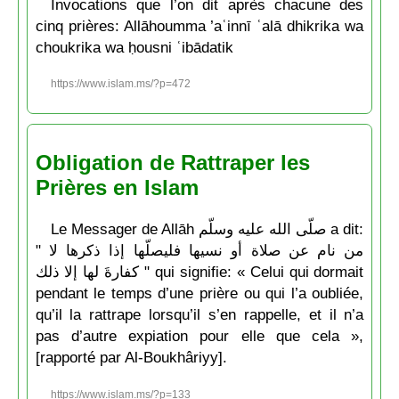
Invocations que l’on dit après chacune des
cinq prières: Allāhoumma ’aʿinnī ʿalā dhikrika wa
choukrika wa ḥousni ʿibādatik
https://www.islam.ms/?p=472
Obligation de Rattraper les
Prières en Islam
Le Messager de Allāh صلّى الله عليه وسلّم a dit:
" من نام عن صلاة أو نسيها فليصلّها إذا ذكرها لا
كفارةَ لها إلا ذلك " qui signifie: « Celui qui dormait
pendant le temps d’une prière ou qui l’a oubliée,
qu’il la rattrape lorsqu’il s’en rappelle, et il n’a
pas d’autre expiation pour elle que cela »,
[rapporté par Al-Boukhâriyy].
https://www.islam.ms/?p=133