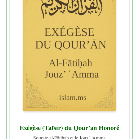
Exégèse (Tafsīr) du Qour’ān Honoré
Sourate al-Fātiḥah et le Jouz’ ‘Amma