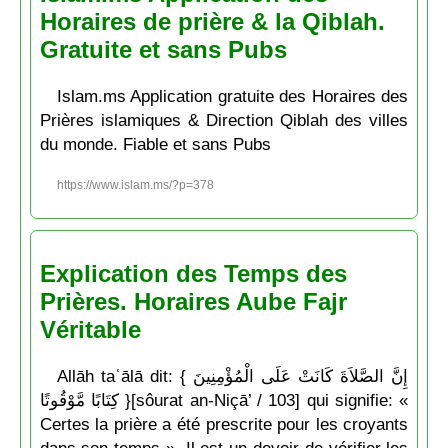
Horaires de prière & la Qiblah.
Gratuite et sans Pubs
Islam.ms Application gratuite des Horaires des
Prières islamiques & Direction Qiblah des villes
du monde. Fiable et sans Pubs
https://www.islam.ms/?p=378
Explication des Temps des
Prières. Horaires Aube Fajr
Véritable
Allāh taʿālā dit: { إِنَّ الصَّلاَةَ كَانَتْ عَلَى الْمُؤْمِنِينَ
كِتَابًا مَّوْقُوتًا }[sôurat an-Niçā’ / 103] qui signifie: «
Certes la prière a été prescrite pour les croyants