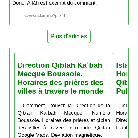
Donc, Allāh est exempt du comment.
https://www.islam.ms/?p=311
Plus d'articles
Direction Qiblah Kaʿbah
Islam
Mecque Boussole.
Horair
Horaires des prières des
Qiblah
villes à travers le monde
Pubs
Comment Trouver la Direction de la
Islam.
Qiblah Kaʿbah Mecque: Numéro
Horaire
Boussole. Horaires des prières et qiblah
Directio
des villes à travers le monde. Qiblah
Fiable et
Google Maps. Déviation magnétique.