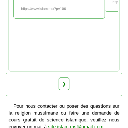
https://w
https://www.islam.ms/?p=106
❯
Pour nous contacter ou poser des questions sur
la religion musulmane ou faire une demande de
cours gratuit de science islamique, veuillez nous
envoyer un mail à
site.islam.ms@gmail.com