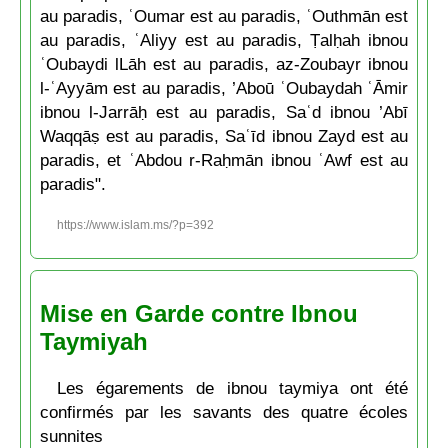
au paradis, ʿOumar est au paradis, ʿOuthmān est
au paradis, ʿAliyy est au paradis, Ṭalḥah ibnou
ʿOubaydi lLāh est au paradis, az-Zoubayr ibnou
l-ʿAyyām est au paradis, ’Aboū ʿOubaydah ʿĀmir
ibnou l-Jarrāḥ est au paradis, Saʿd ibnou ’Abī
Waqqāṣ est au paradis, Saʿīd ibnou Zayd est au
paradis, et ʿAbdou r-Raḥmān ibnou ʿAwf est au
paradis".
https://www.islam.ms/?p=392
Mise en Garde contre Ibnou
Taymiyah
Les égarements de ibnou taymiya ont été
confirmés par les savants des quatre écoles
sunnites