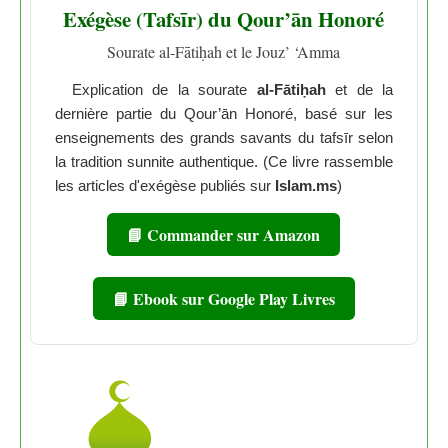
Exégèse (Tafsīr) du Qour’ān Honoré
Sourate al-Fātiḥah et le Jouz’ ‘Amma
Explication de la sourate
al-Fātiḥah
et de la
dernière partie du Qour’ān Honoré, basé sur les
enseignements des grands savants du tafsīr selon
la tradition sunnite authentique. (Ce livre rassemble
les articles d'exégèse publiés sur
Islam.ms
)
📘 Commander sur Amazon
📘 Ebook sur Google Play Livres