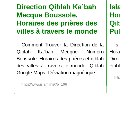
Direction Qiblah Kaʿbah
Islam
Mecque Boussole.
Horair
Horaires des prières des
Qiblah
villes à travers le monde
Pubs
Comment Trouver la Direction de la
Islam.
Qiblah Kaʿbah Mecque: Numéro
Horaire
Boussole. Horaires des prières et qiblah
Directio
des villes à travers le monde. Qiblah
Fiable et
Google Maps. Déviation magnétique.
https://w
https://www.islam.ms/?p=106