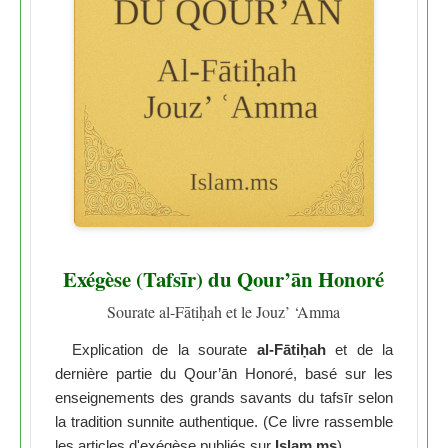
Exégèse (Tafsīr) du Qour’ān Honoré
Sourate al-Fātiḥah et le Jouz’ ‘Amma
Explication de la sourate
al-Fātiḥah
et de la
dernière partie du Qour’ān Honoré, basé sur les
enseignements des grands savants du tafsīr selon
la tradition sunnite authentique. (Ce livre rassemble
les articles d'exégèse publiés sur
Islam.ms
)