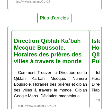
https://www.islam.ms/?p=17
Plus d'articles
Direction Qiblah Kaʿbah
Islam
Mecque Boussole.
Horair
Horaires des prières des
Qiblah
villes à travers le monde
Pubs
Comment Trouver la Direction de la
Islam.
Qiblah Kaʿbah Mecque: Numéro
Horaire
Boussole. Horaires des prières et qiblah
Directio
des villes à travers le monde. Qiblah
Fiable et
Google Maps. Déviation magnétique.
https://w
https://www.islam.ms/?p=106