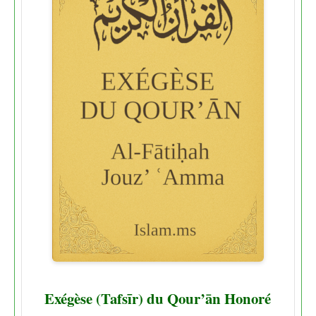
Exégèse (Tafsīr) du Qour’ān Honoré