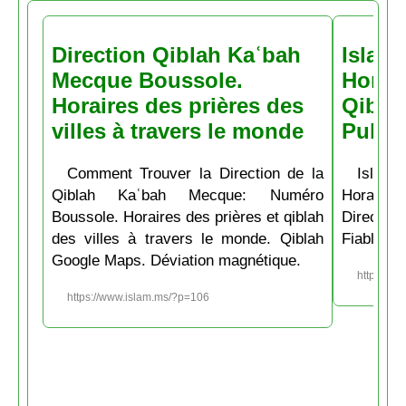
Direction Qiblah Kaʿbah
Islam
Mecque Boussole.
Horair
Horaires des prières des
Qiblah
villes à travers le monde
Pubs
Comment Trouver la Direction de la
Islam.
Qiblah Kaʿbah Mecque: Numéro
Horaire
Boussole. Horaires des prières et qiblah
Directio
des villes à travers le monde. Qiblah
Fiable et
Google Maps. Déviation magnétique.
https://w
https://www.islam.ms/?p=106