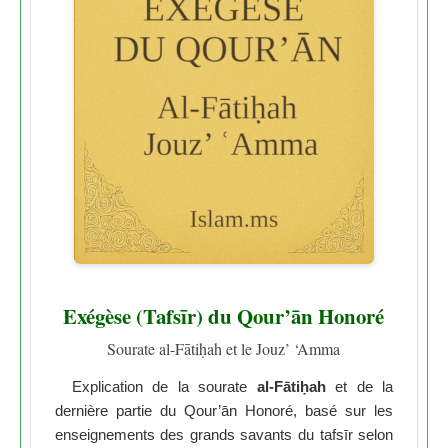
Exégèse (Tafsīr) du Qour’ān Honoré
Sourate al-Fātiḥah et le Jouz’ ‘Amma
Explication de la sourate
al-Fātiḥah
et de la
dernière partie du Qour’ān Honoré, basé sur les
enseignements des grands savants du tafsīr selon