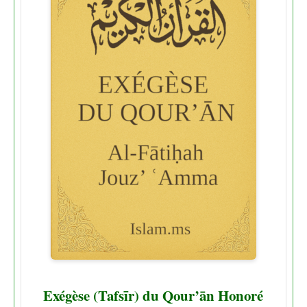
Exégèse (Tafsīr) du Qour’ān Honoré