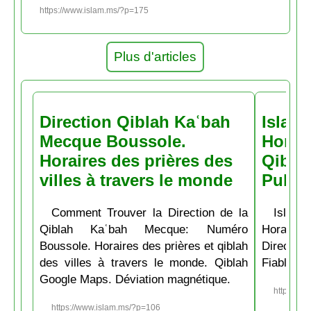
https://www.islam.ms/?p=175
Plus d'articles
Direction Qiblah Kaʿbah
Islam
Mecque Boussole.
Horair
Horaires des prières des
Qiblah
villes à travers le monde
Pubs
Comment Trouver la Direction de la
Islam.
Qiblah Kaʿbah Mecque: Numéro
Horaire
Boussole. Horaires des prières et qiblah
Directio
des villes à travers le monde. Qiblah
Fiable et
Google Maps. Déviation magnétique.
https://w
https://www.islam.ms/?p=106