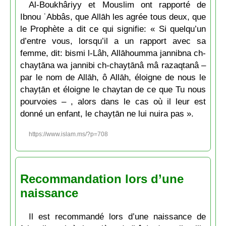
Al-Boukhâriyy et Mouslim ont rapporté de
Ibnou ʿAbbâs, que Allāh les agrée tous deux, que
le Prophète a dit ce qui signifie: « Si quelqu’un
d’entre vous, lorsqu’il a un rapport avec sa
femme, dit: bismi l-Lâh, Allāhoumma jannibna ch-
chayṭāna wa jannibi ch-chayṭānâ mâ razaqtanâ –
par le nom de Allāh, ô Allāh, éloigne de nous le
chayṭān et éloigne le chaytan de ce que Tu nous
pourvoies – , alors dans le cas où il leur est
donné un enfant, le chayṭān ne lui nuira pas ».
https://www.islam.ms/?p=708
Recommandation lors d’une
naissance
Il est recommandé lors d’une naissance de