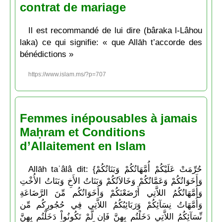
contrat de mariage
Il est recommandé de lui dire (bâraka l-Lâhou
laka) ce qui signifie: « que Allāh t’accorde des
bénédictions »
https://www.islam.ms/?p=707
Femmes inépousables à jamais
Maḥram et Conditions
d’Allaitement en Islam
Allāh taʿâlâ dit: {حُرِّمَتْ عَلَيْكُمْ أُمَّهَاتُكُمْ وَبَنَاتُكُمْ
وَأَخَوَاتُكُمْ وَعَمَّاتُكُمْ وَخَالاَتُكُمْ وَبَنَاتُ الأَخِ وَبَنَاتُ الأُخْتِ
وَأُمَّهَاتُكُمُ اللاَّتِي أَرْضَعْنَكُمْ وَأَخَوَاتُكُم مِّنَ الرَّضَاعَةِ
وَأُمَّهَاتُ نِسَآئِكُمْ وَرَبَائِبُكُمُ اللاَّتِي فِي حُجُورِكُم مِّن
نِّسَآئِكُمُ اللاَّتِي دَخَلْتُم بِهِنَّ فَإِن لَّمْ تَكُونُواْ دَخَلْتُم بِهِنَّ