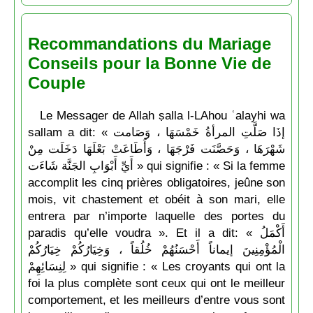
Recommandations du Mariage
Conseils pour la Bonne Vie de
Couple
Le Messager de Allah ṣalla l-LAhou ʿalayhi wa
sallam a dit: « إذَا صَلَّتِ المرأةُ خَمْسَهَا ، وَصَامت
شَهْرَهَا ، وَحَصَّنَت فَرْجَهَا ، وَأَطَاعَتْ بَعْلَهَا دَخَلَت مِنْ
أَيِّ أَبْوَابِ الجَنَّة شَاءَت » qui signifie : « Si la femme
accomplit les cinq prières obligatoires, jeûne son
mois, vit chastement et obéit à son mari, elle
entrera par n’importe laquelle des portes du
paradis qu’elle voudra ». Et il a dit: « أَكْمَلُ
الْمُؤْمِنِينَ إيماناً أَحْسَنُهُمْ خُلُقاً ، وَخِيَارُكُمْ خِيَارُكُمْ
لِنِسَائِهِمْ » qui signifie : « Les croyants qui ont la
foi la plus complète sont ceux qui ont le meilleur
comportement, et les meilleurs d’entre vous sont