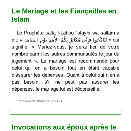
Le Mariage et les Fiançailles en
Islam
Le Prophète ṣalla l-Lâhou ʿalayhi wa sallam a
dit: « تَنَاكَحُوا فَإِنِّي مُكَاثِرٌ بِكُمُ الأُمَمَ يَوْمَ القِيَامَةِ » qui
signifie: « Mariez-vous, je serai fier de votre
nombre parmi les autres communautés le jour du
jugement ». Le mariage est recommandé pour
celui qui en a besoin tout en étant capable
d’assurer les dépenses. Quant à celui qui n’en a
pas besoin, s’il ne peut pas assurer les
dépenses, le mariage lui est déconseillé.
https://www.islam.ms/?p=171
Invocations aux époux après le