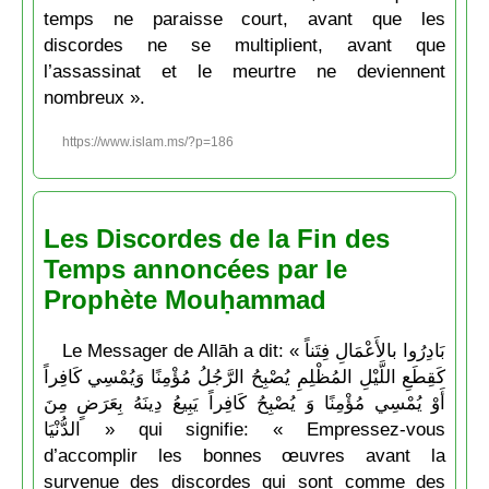
temps ne paraisse court, avant que les
discordes ne se multiplient, avant que
l’assassinat et le meurtre ne deviennent
nombreux ».
https://www.islam.ms/?p=186
Les Discordes de la Fin des
Temps annoncées par le
Prophète Mouḥammad
Le Messager de Allāh a dit: « بَادِرُوا بالأَعْمَالِ فِتَناً
كَقِطَعِ اللَّيْلِ المُظْلِمِ يُصْبِحُ الرَّجُلُ مُؤْمِنًا وَيُمْسِي كَافِراً
أَوْ يُمْسِي مُؤْمِنًا وَ يُصْبِحُ كَافِراً يَبِيعُ دِينَهُ بِعَرَضٍ مِنَ
الدُّنْيَا » qui signifie: « Empressez-vous
d’accomplir les bonnes œuvres avant la
survenue des discordes qui sont comme des