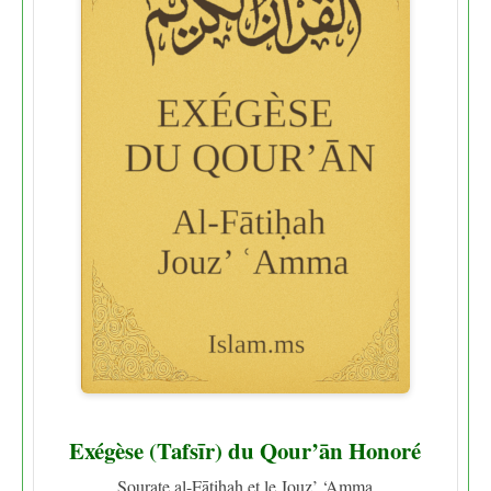
Exégèse (Tafsīr) du Qour’ān Honoré
Sourate al-Fātiḥah et le Jouz’ ‘Amma