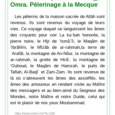
Omra. Pèlerinage à la Mecque
Les pèlerins de la maison sacrée de Allāh sont
revenus. Ils sont revenus du voyage de leurs
vies. Ce voyage duquel se languissent les âmes
des croyants pour voir La kaʿbah honorée, la
pierre noire, le Hijr de ‘Ismâʿîl, le Maqâm de
‘Ibrâhîm, le Mîzâb de ar-raḥmah,la terre de
ʿArafât, la montagne de An-Nôur, la montagne de
ar-raḥmah, la grotte de Hirâ’, la montagne de
‘Ouḥoud, le Maqâm de Hamzah, le puits de
Taflah, Al-Baqîʿ et Zam-Zam. Ils sont revenus de
là où s’abreuvent les âmes des assoiffés, les
âmes des amoureux en rendant visite au Maître
des messagers et au bien-aimé du Seigneur des
Mondes, notre Maître et notre Guide, celui qui
est le plaisir de nos yeux Mouḥammad.
https://www.islam.ms/?p=288