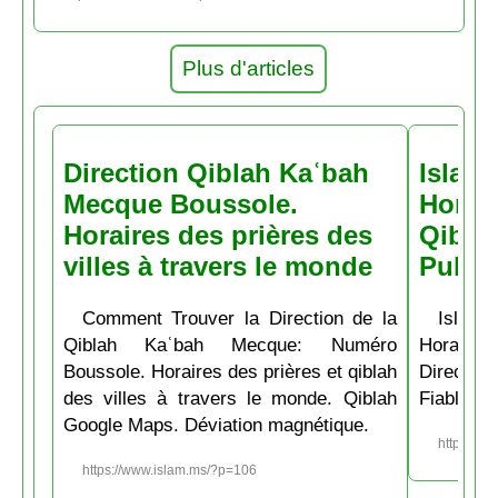
Plus d'articles
Direction Qiblah Kaʿbah
Islam
Mecque Boussole.
Horair
Horaires des prières des
Qiblah
villes à travers le monde
Pubs
Comment Trouver la Direction de la
Islam.
Qiblah Kaʿbah Mecque: Numéro
Horaire
Boussole. Horaires des prières et qiblah
Directio
des villes à travers le monde. Qiblah
Fiable et
Google Maps. Déviation magnétique.
https://w
https://www.islam.ms/?p=106