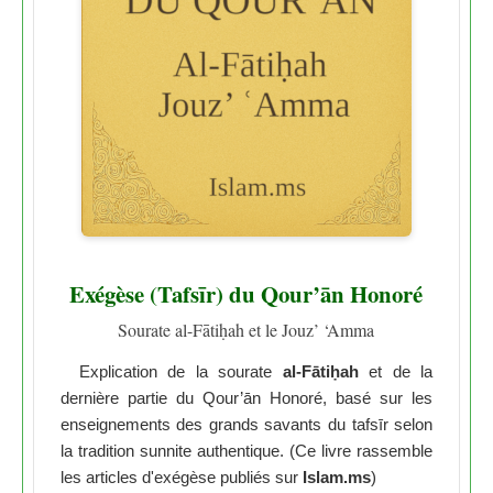
Exégèse (Tafsīr) du Qour’ān Honoré
Sourate al-Fātiḥah et le Jouz’ ‘Amma
Explication de la sourate
al-Fātiḥah
et de la
dernière partie du Qour’ān Honoré, basé sur les
enseignements des grands savants du tafsīr selon
la tradition sunnite authentique. (Ce livre rassemble
les articles d'exégèse publiés sur
Islam.ms
)