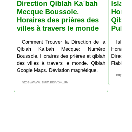
Direction Qiblah Kaʿbah
Islam
Mecque Boussole.
Horair
Horaires des prières des
Qiblah
villes à travers le monde
Pubs
Comment Trouver la Direction de la
Islam.
Qiblah Kaʿbah Mecque: Numéro
Horaire
Boussole. Horaires des prières et qiblah
Directio
des villes à travers le monde. Qiblah
Fiable et
Google Maps. Déviation magnétique.
https://w
https://www.islam.ms/?p=106