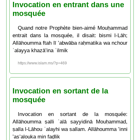
Invocation en entrant dans une
mosquée
Quand notre Prophète bien-aimé Mouḥammad
entrait dans la mosquée, il disait: bismi l-Lāh;
Allāhoumma ftah lī ’abwāba raḥmatika wa nchour
ʿalayya khazā’ina ʿilmik
https://www.islam.ms/?p=469
Invocation en sortant de la
mosquée
Invocation en sortant de la mosquée:
Allāhoumma ṣalli ʿalā sayyidinā Mouḥammad,
ṣalla l-Lāhou ʿalayhi wa sallam. Allāhoumma ’inni
’as’alouka min faḍlik