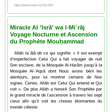
https://www.islam.ms/?p=687
Miracle Al ’Isrâ’ wa l-Miʿrâj
Voyage Nocturne et Ascension
du Prophète Mouḥammad
Allāh taʿâlâ dit ce qui signifie: « Il est exempt
d’imperfection Celui Qui a fait voyager de nuit
Son esclave, de la Mosquée Al-Ḥarâm jusqu’à la
Mosquée Al-’Aqṣâ dont Nous avons béni les
alentours, pour lui montrer certains de Nos
signes. Certes, Allāh est Celui Qui entend et Qui
voit ». De plus Allāh a honoré Son Prophète par
le grand miracle de l’ascension à travers les sept
cieux afin qu’il voit les choses étonnantes du
monde céleste.