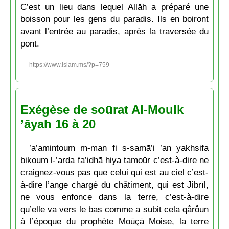
C’est un lieu dans lequel Allāh a préparé une
boisson pour les gens du paradis. Ils en boiront
avant l’entrée au paradis, après la traversée du
pont.
https://www.islam.ms/?p=759
Exégèse de soūrat Al-Moulk
’āyah 16 à 20
’a’amintoum m-man fi s-samā’i ’an yakhsifa
bikoum l-’arḍa fa’idhā hiya tamoūr c’est-à-dire ne
craignez-vous pas que celui qui est au ciel c’est-
à-dire l’ange chargé du châtiment, qui est Jibrīl,
ne vous enfonce dans la terre, c’est-à-dire
qu’elle va vers le bas comme a subit cela qârôun
à l’époque du prophète Moūçā Moise, la terre