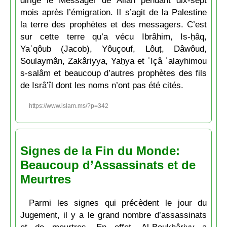
dirigé le Messager de Allāh pendant dix-sept
mois après l’émigration. Il s’agit de la Palestine
la terre des prophètes et des messagers. C’est
sur cette terre qu’a vécu Ibrâhim, Is-ḥâq,
Yaʿqôub (Jacob), Yôuçouf, Lôuṭ, Dâwôud,
Soulaymân, Zakâriyya, Yaḥya et ʿIçâ ʿalayhimou
s-salâm et beaucoup d’autres prophètes des fils
de Isrâ’îl dont les noms n’ont pas été cités.
https://www.islam.ms/?p=342
Signes de la Fin du Monde:
Beaucoup d’Assassinats et de
Meurtres
Parmi les signes qui précèdent le jour du
Jugement, il y a le grand nombre d’assassinats