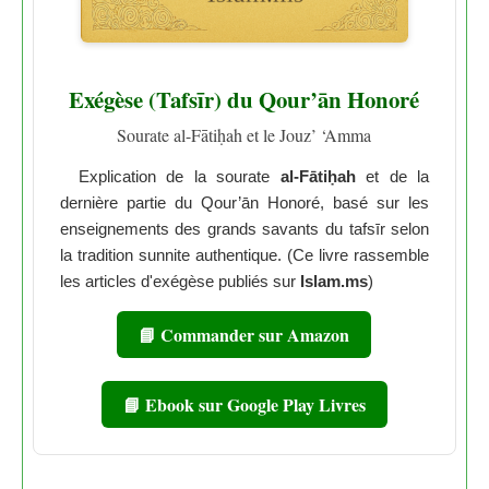
Exégèse (Tafsīr) du Qour’ān Honoré
Sourate al-Fātiḥah et le Jouz’ ‘Amma
Explication de la sourate
al-Fātiḥah
et de la
dernière partie du Qour’ān Honoré, basé sur les
enseignements des grands savants du tafsīr selon
la tradition sunnite authentique. (Ce livre rassemble
les articles d'exégèse publiés sur
Islam.ms
)
📘 Commander sur Amazon
📘 Ebook sur Google Play Livres