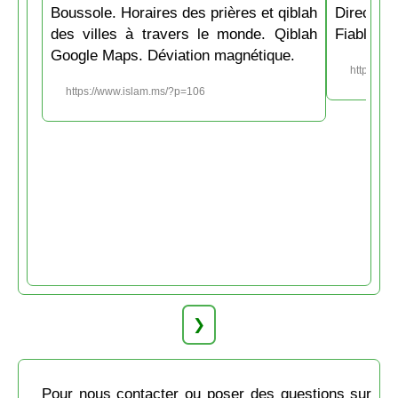
Boussole. Horaires des prières et qiblah
Directio
des villes à travers le monde. Qiblah
Fiable et
Google Maps. Déviation magnétique.
https://w
https://www.islam.ms/?p=106
❯
Pour nous contacter ou poser des questions sur