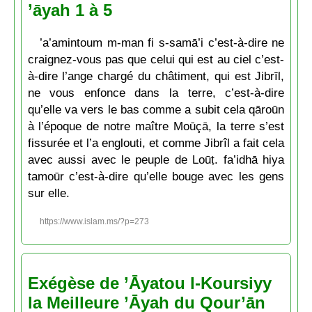
’āyah 1 à 5
’a’amintoum m-man fi s-samā’i c’est-à-dire ne
craignez-vous pas que celui qui est au ciel c’est-
à-dire l’ange chargé du châtiment, qui est Jibrīl,
ne vous enfonce dans la terre, c’est-à-dire
qu’elle va vers le bas comme a subit cela qāroūn
à l’époque de notre maître Moūçā, la terre s’est
fissurée et l’a englouti, et comme Jibrîl a fait cela
avec aussi avec le peuple de Loūṭ. fa’idhā hiya
tamoūr c’est-à-dire qu’elle bouge avec les gens
sur elle.
https://www.islam.ms/?p=273
Exégèse de ’Āyatou l-Koursiyy
la Meilleure ’Āyah du Qour’ān