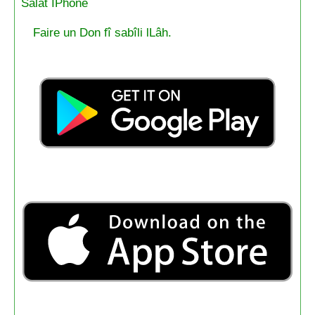
Salat IPhone
Faire un Don fî sabîli lLâh.