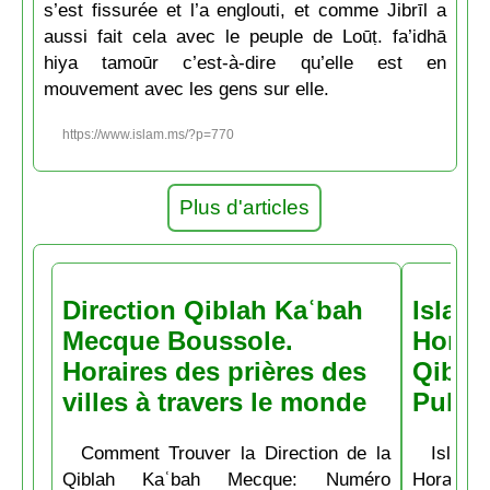
s’est fissurée et l’a englouti, et comme Jibrīl a
aussi fait cela avec le peuple de Loūṭ. fa’idhā
hiya tamoūr c’est-à-dire qu’elle est en
mouvement avec les gens sur elle.
https://www.islam.ms/?p=770
Plus d'articles
Direction Qiblah Kaʿbah
Islam
Mecque Boussole.
Horair
Horaires des prières des
Qiblah
villes à travers le monde
Pubs
Comment Trouver la Direction de la
Islam.
Qiblah Kaʿbah Mecque: Numéro
Horaire