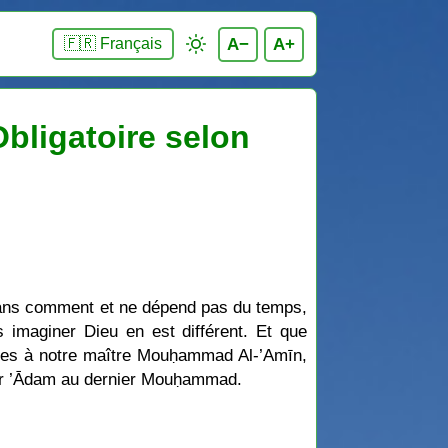
A−
A+
🇫🇷 Français
bligatoire selon
 sans comment et ne dépend pas du temps,
s imaginer Dieu en est différent. Et que
rdées à notre maître Mouḥammad Al-’Amīn,
emier ’Ādam au dernier Mouḥammad.