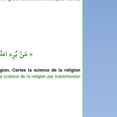
مَنْ يُرِد اللهُ ب »
igion. Certes la science de la religion
a science de la religion par transmission