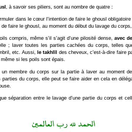
usl
, à savoir ses piliers, sont au nombre de quatre :
ormuler dans le cœur l’intention de faire le ghousl obligatoi
ant de faire le ghousl, au moment du début du lavage du corps,
poils compris, même s’il s’agit d’une pilosité dense,
avec de
elle ; laver toutes les parties cachées du corps, telles
ombril, etc. Aussi,
le takhlīl
des cheveux, c’est-à-dire faire pa
, même si les poils sont épais.
er un membre du corps sur la partie à laver au moment de 
parties du corps, elle peut se faire aider en cela en délég
ouse.
ngue séparation entre le lavage d’une partie du corps et ce
الحمد لله رب العالمين