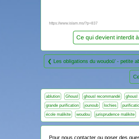
https://www.islam.ms/?p=837
Ce qui devient interdit 
Les obligations du wouḍoū’ - petite ab
Ce
ablution
Ghousl
ghousl recommandé
ghousl
grande purification
jounoub
lochies
purificat
école malikite
woudou
jurisprudence malikite
Pour nous contacter ou poser des quest