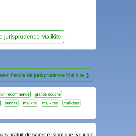
de jurisprudence Malikite
selon l’école de jurisprudence Malikite
ution recommandé
grande douche
sunnite
malikite
malikites
malikites
rs gratuit de science islamique, veuillez