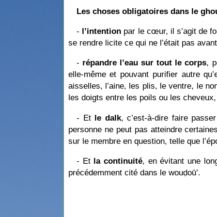
Les choses obligatoires dans le gho
-
l’intention
par le cœur, il s’agit de f
se rendre licite ce qui ne l’était pas av
-
répandre l’eau sur tout le corps
, 
elle-même et pouvant purifier autre qu’
aisselles, l’aine, les plis, le ventre, le n
les doigts entre les poils ou les cheveux
- Et
le dalk
, c’est-à-dire faire pass
personne ne peut pas atteindre certaines 
sur le membre en question, telle que l’ép
- Et
la continuité
, en évitant une lo
précédemment cité dans le wouḍoū’.