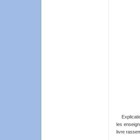
Explicat
les enseign
livre rasse