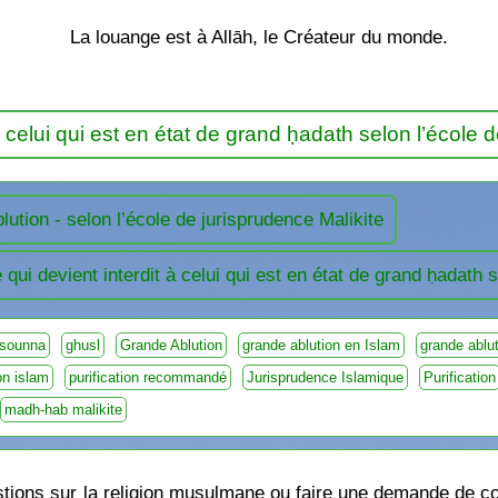
La louange est à Allāh, le Créateur du monde.
à celui qui est en état de grand ḥadath selon l’école 
lution - selon l’école de jurisprudence Malikite
 qui devient interdit à celui qui est en état de grand ḥadath 
 sounna
ghusl
Grande Ablution
grande ablution en Islam
grande abl
ion islam
purification recommandé
Jurisprudence Islamique
Purification
madh-hab malikite
ions sur la religion musulmane ou faire une demande de cou