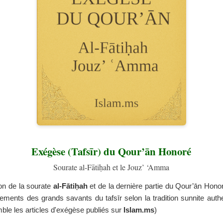
Exégèse (Tafsīr) du Qour’ān Honoré
Sourate al-Fātiḥah et le Jouz’ ‘Amma
ion de la sourate
al-Fātiḥah
et de la dernière partie du Qour’ān Hono
ements des grands savants du tafsīr selon la tradition sunnite auth
mble les articles d'exégèse publiés sur
Islam.ms
)