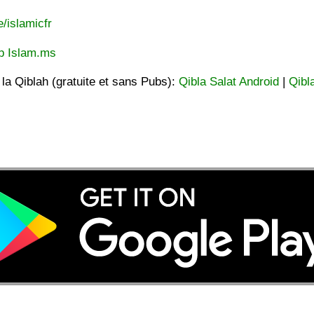
e/islamicfr
p Islam.ms
t la Qiblah (gratuite et sans Pubs):
Qibla Salat Android
|
Qibl