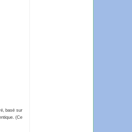
ré, basé sur
entique. (Ce