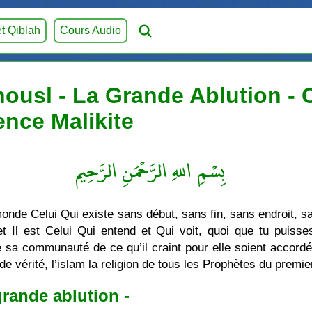
et Qiblah
Cours Audio
ousl - La Grande Ablution - O
ence Malikite
بِسْمِ اللهِ الرَّحْمَنِ الرَّحِيم
monde Celui Qui existe sans début, sans fin, sans endroit,
 Il est Celui Qui entend et Qui voit, quoi que tu puisse
 de sa communauté de ce qu’il craint pour elle soient acco
on de vérité, l’islam la religion de tous les Prophètes du pr
grande ablution -