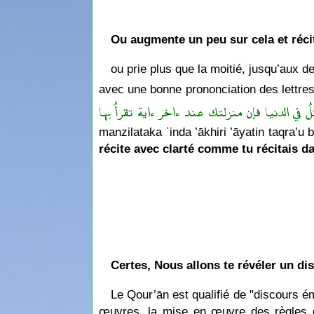
Ou augmente un peu sur cela et réci
ou prie plus que la moitié, jusqu’aux de
manzilataka ʿinda ’ākhiri ’āyatin taqra’u b
récite avec clarté comme tu récitais da
Certes, Nous allons te révéler un di
Le Qour’ān est qualifié de "discours 
œuvres, la mise en œuvre des règles de