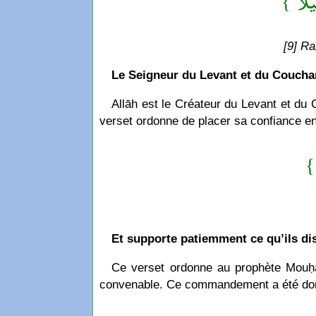
{ ِيلًا
[9] Ra
Le Seigneur du Levant et du Couchan
Allāh est le Créateur du Levant et du 
verset ordonne de placer sa confiance en L
{ 
Et supporte patiemment ce qu’ils di
Ce verset ordonne au prophète Mouḥammad ﷺ de supporter les paroles des polythéistes leur nuisance et de s
convenable. Ce commandement a été donné 