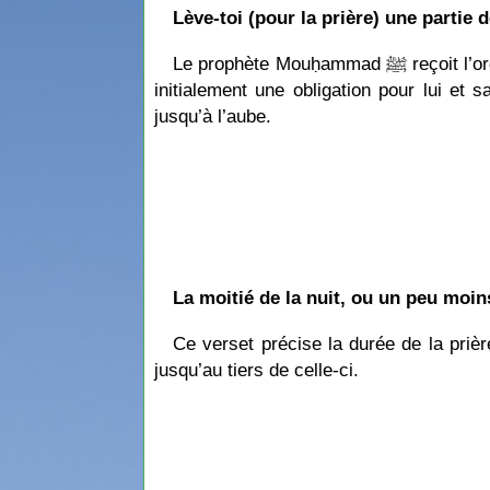
Lève-toi (pour la prière) une partie d
Le prophète Mouḥammad ﷺ reçoit l’ordre de prier une grande partie de la nuit sauf une partie pour le repos du corps. La prière de nuit était
initialement une obligation pour lui et
jusqu’à l’aube.
La moitié de la nuit, ou un peu moin
Ce verset précise la durée de la prière de nuit. Le prophète Mouḥamma
jusqu’au tiers de celle-ci.