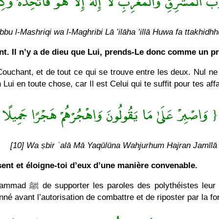
ُّ الْمَشْرِقِ وَالْمَغْرِبِ لَا إِلَٰهَ إِلَّا هُوَ فَاتَّخِذْهُ وَك
bbu l-Mashriqi wa l-Maghribi Lā ’ilāha ’illā Huwa fa ttakhidh
t. Il n’y a de dieu que Lui, prends-Le donc comme un pr
Couchant, et de tout ce qui se trouve entre les deux. Nul ne
ui en toute chose, car Il est Celui qui te suffit pour tes affa
وَاصْبِرْ عَلَىٰ مَا يَقُولُونَ وَاهْجُرْهُمْ هَجْرًا جَمِيلًا }
[10] Wa ṣbir ʿalā Mā Yaqūlūna Wahjurhum Hajran Jamīlā
sent et éloigne-toi d’eux d’une manière convenable.
’éloigner d’une manière
avant l’autorisation de combattre et de riposter par la fo