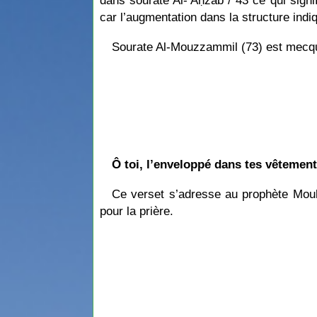
dans sourate Al-’Aḥzāb / 43 ce qui signif
car l’augmentation dans la structure ind
Sourate Al-Mouzzammil (73) est mecquo
Ô toi, l’enveloppé dans tes vêtement
Ce verset s’adresse au prophète Mouḥammad ﷺ, qui était enveloppé dans ses vêtements, endormi la nuit. Il l
pour la prière.