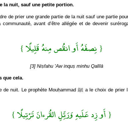
e la nuit, sauf une petite portion.
 sa communauté, avant d’être allégée et de devenir suréroga
{ نِصفَهُ أَو انقُص مِنهُ قَلِيلًا }
[3] Niṣfahu ’Aw inquṣ minhu Qalīlā
s que cela.
d ﷺ a le choix de prier la moitié de la nuit ou un peu moins, soit
{ أَو زِد عَلَيهِ وَرَتِّلِ القُرءانَ تَرْتِيلًا }