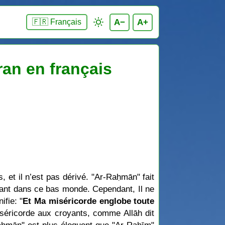
A−
A+
🇫🇷 Français
an en français
, et il n’est pas dérivé. "Ar-Raḥmān" fait
oyant dans ce bas monde. Cependant, Il ne
ifie: "
Et Ma miséricorde englobe toute
iséricorde aux croyants, comme Allāh dit