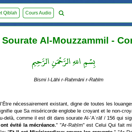
et Qiblah
Cours Audio
 Sourate Al-Mouzzammil - Cor
بِسْمِ اللهِ الرَّحْمَنِ الرَّحِيم
Bismi l-Lāhi r-Raḥmāni r-Raḥīm
l’Être nécessairement existant, digne de toutes les louanges
 signifie que Sa miséricorde englobe le croyant et le non-cr
-delà, comme il est dit dans sourate Al-’Aʿrāf / 156 qui sign
 ont évité la mécréance.
" "Ar-Raḥīm" est Celui Qui fait m