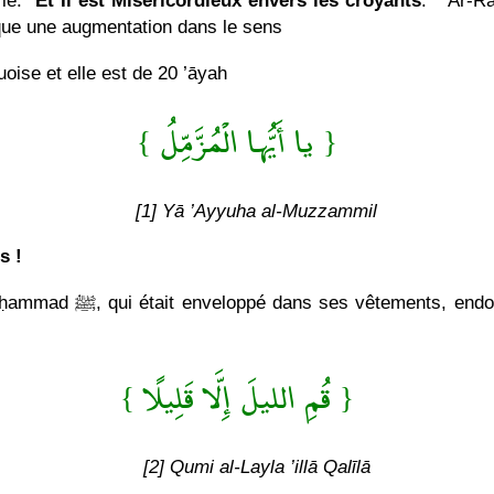
ie: "
Et Il est Miséricordieux envers les croyants
." "Ar-R
ique une augmentation dans le sens
ise et elle est de 20 ’āyah
{ يا أَيُّها الْمُزَّمِّلُ }
[1] Yā ’Ayyuha al-Muzzammil
s !
ui est ordonné de se lever
{ قُمِ الليلَ إِلَّا قَلِيلًا }
[2] Qumi al-Layla ’illā Qalīlā