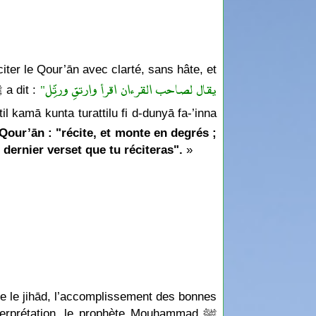
éciter le Qour’ān avec clarté, sans hâte, et
"يقال لصاحب القرءان اقرأ وارتقِ ورتِّل
avec une bonne prononciation des lettres. D’après ʿAbdu l-Lāh bin ʿAmr, le Prophète Mouḥammad ﷺ a dit :
til kamā kunta turattilu fi d-dunyā fa-’inna
u Qour’ān : "récite, et monte en degrés ;
dernier verset que tu réciteras".
»
e le jihād, l’accomplissement des bonnes
terprétation, le prophète Mouḥammad ﷺ