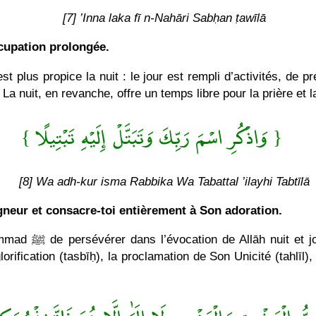
[7] ’Inna laka fī n-Nahāri Sabḥan ṭawīlā
ccupation prolongée.
st plus propice la nuit : le jour est rempli d’activités, de 
. La nuit, en revanche, offre un temps libre pour la prière et l
{ وَاذْكُرِ اسْمَ رَبِّكَ وَتَبَتَّلْ إِلَيْهِ تَبْتِيلًا }
[8] Wa adh-kur isma Rabbika Wa Tabattal ’ilayhi Tabtīlā
gneur et consacre-toi entièrement à Son adoration.
 entièrement à Son
lorification (tasbīḥ), la proclamation de Son Unicité (tahlīl)