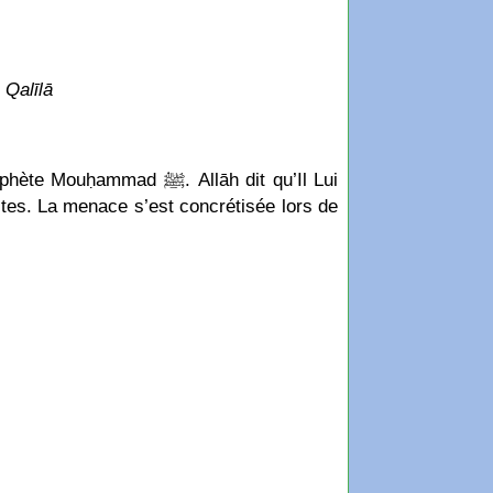
 Qalīlā
 ﷺ. Allāh dit qu’Il Lui
stes. La menace s’est concrétisée lors de