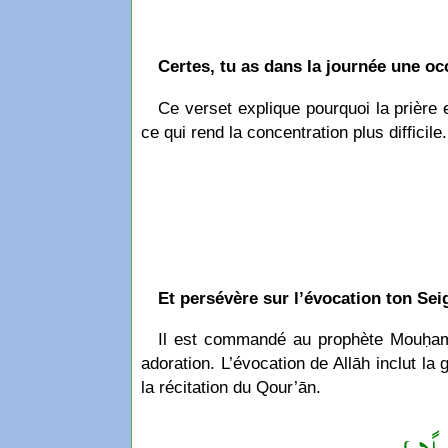
Certes, tu as dans la journée une o
Ce verset explique pourquoi la prière e
ce qui rend la concentration plus difficile
Et persévère sur l’évocation ton Sei
Il est commandé au prophète Mouḥammad ﷺ de persévérer dans l’évocation de Allāh nuit et jour, et de se dévouer
adoration. L’évocation de Allāh inclut la g
la récitation du Qour’ān.