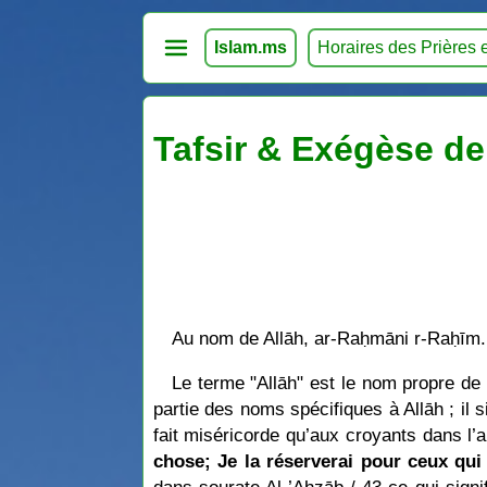
Islam.ms
Horaires des Prières 
Tafsir & Exégèse de
Au nom de Allāh, ar-Raḥmāni r-Raḥīm.
Le terme "Allāh" est le nom propre de 
partie des noms spécifiques à Allāh ; il
fait miséricorde qu’aux croyants dans l’au
chose; Je la réserverai pour ceux qui