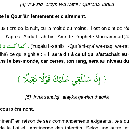
[4] ’Aw zid ʿalayh Wa rattili l-Qur’āna Tartīlā
te le Qour’ān lentement et clairement.
ux tiers de la nuit, ou la moitié ou moins. Il est enjoint de r
كما كنت ترتِّلُ في الدنيا فإن منزلتك عند ءاخر ءاية تقرأُ بها".
(Yuqālu li-ṣāḥibi l-Qur’āni-qra’ wa-rtaqi wa-rat
ihā) ce qui signifie : «
Il sera dit à celui qui s'attachait a
ns le bas-monde, car certes, ton rang, sera au niveau du 
{ إِنَّا سَنُلْقِي عَلَيْكَ قَوْلًا ثَقِيلًا }
[5] ’Innā sanulqī ʿalayka qawlan thaqīlā
scours éminent.
éminent" en raison de ses commandements exigeants, tels qu
 la Loi et l’abstinence des interdits. Selon une autre in