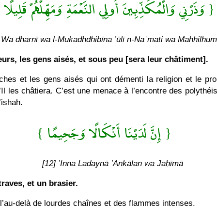
 وَذَرْنِي وَالْمُكَذِّبِينَ أُولِي النَّعْمَةِ وَمَهِّلْهُمْ قَلِيلًا }
] Wa dharnī wa l-Mukadhdhibīna ’ūlī n-Naʿmati wa Mahhilhum
urs, les gens aisés, et sous peu [sera leur châtiment].
 les gens aisés qui ont démenti la religion et le prophète Mouḥammad
’Il les châtiera. C’est une menace à l’encontre des polythéi
’ishah.
{ إِنَّ لَدَيْنَا أَنْكَالًا وَجَحِيمًا }
[12] ’Inna Ladaynā ’Ankālan wa Jaḥīmā
raves, et un brasier.
l’au-delà de lourdes chaînes et des flammes intenses.