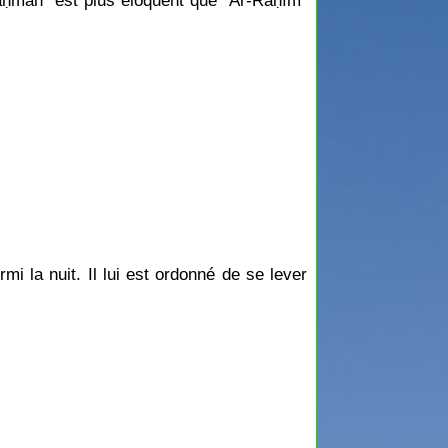
aḥmān" est plus éloquent que "Ar-Raḥīm"