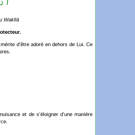
رَب }
hu Wakīlā
otecteur.
 mérite d’être adoré en dehors de Lui. Ce
ires.
rce.