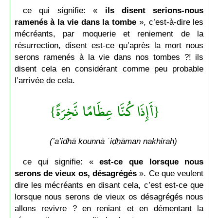
ce qui signifie: «
ils disent serions-nous
ramenés à la vie dans la tombe
», c’est-à-dire les
mécréants, par moquerie et reniement de la
résurrection, disent est-ce qu’après la mort nous
serons ramenés à la vie dans nos tombes ?! ils
disent cela en considérant comme peu probable
l’arrivée de cela.
{أَإِذَا كُنَّا عِظَامًا نَّخِرَةً}
(’a’idhā kounnā ʿiḍḥāman nakhirah)
ce qui signifie: «
est-ce que lorsque nous
serons de vieux os, désagrégés
». Ce que veulent
dire les mécréants en disant cela, c’est est-ce que
lorsque nous serons de vieux os désagrégés nous
allons revivre ? en reniant et en démentant la