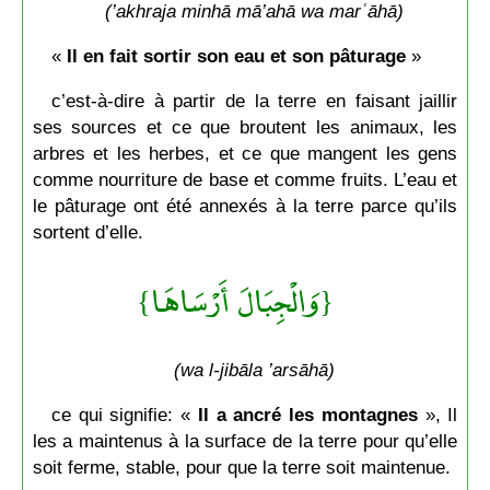
(’akhraja minhā mā’ahā wa marʿāhā)
«
Il en fait sortir
son eau et son pâturage
»
c’est-à-dire à partir de la terre en faisant jaillir
ses sources et ce que broutent les animaux, les
arbres et les herbes, et ce que mangent les gens
comme nourriture de base et comme fruits. L’eau et
le pâturage ont été annexés à la terre parce qu’ils
sortent d’elle.
{وَالْجِبَالَ أَرْسَاهَا}
(wa l-jibāla ’arsāhā)
ce qui signifie: «
Il a ancré les montagnes
», Il
les a maintenus à la surface de la terre pour qu’elle
soit ferme, stable, pour que la terre soit maintenue.