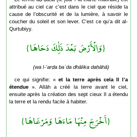
attribué au ciel car c’est dans le ciel que réside la
cause de l’obscurité et de la lumière, à savoir le
coucher du soleil et son lever. C’est ce qu’a dit al-
Qurṭubiyy.
{وَالْأَرْضَ بَعْدَ ذَٰلِكَ دَحَاهَا}
(wa l-’arḍa baʿda dhālika daḥāhā)
ce qui signifie: «
et la terre après cela
Il l’a
étendue
». Allāh a créé la terre avant le ciel,
ensuite après la création des sept cieux Il a étendu
la terre et la rendu facile à habiter.
{أَخْرَجَ مِنْهَا مَاءَهَا وَمَرْعَاهَا}