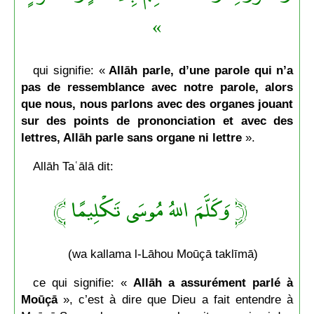
»
qui signifie: «
Allāh parle, d’une parole qui n’a
pas de ressemblance avec notre parole, alors
que nous, nous parlons avec des organes jouant
sur des points de prononciation et avec des
lettres, Allāh parle sans organe ni lettre
».
Allāh Taʿālā dit:
﴿ وَكَلَّمَ اللهُ مُوسَى تَكْلِيمًا ﴾
(wa kallama l-Lāhou Moūçā taklīmā)
ce qui signifie: «
Allāh a assurément parlé à
Moūçā
», c’est à dire que Dieu a fait entendre à