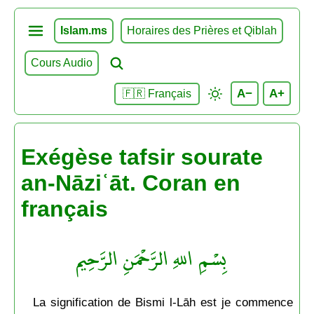
Islam.ms
Horaires des Prières et Qiblah
Cours Audio
A−
A+
🇫🇷 Français
Exégèse tafsir sourate
an-Nāziʿāt. Coran en
français
بِسْمِ اللهِ الرَّحْمَنِ الرَّحِيم
La signification de Bismi l-Lāh est je commence