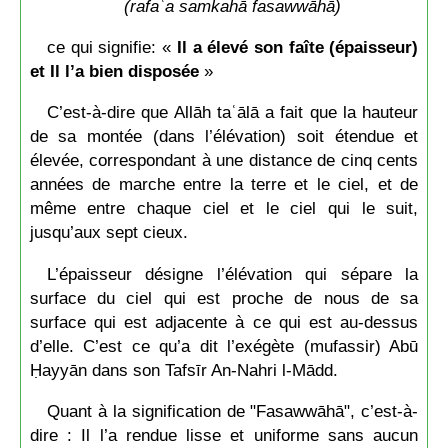
(rafaʿa samkahā fasawwāhā)
ce qui signifie: «
Il a élevé son faîte (épaisseur)
et Il l’a bien disposée
»
C’est-à-dire que Allāh taʿālā a fait que la hauteur
de sa montée (dans l’élévation) soit étendue et
élevée, correspondant à une distance de cinq cents
années de marche entre la terre et le ciel, et de
même entre chaque ciel et le ciel qui le suit,
jusqu’aux sept cieux.
L’épaisseur désigne l’élévation qui sépare la
surface du ciel qui est proche de nous de sa
surface qui est adjacente à ce qui est au-dessus
d’elle. C’est ce qu’a dit l’exégète (mufassir) Abū
Ḥayyān dans son Tafsīr An-Nahri l-Mādd.
Quant à la signification de "Fasawwāhā", c’est-à-
dire : Il l’a rendue lisse et uniforme sans aucun