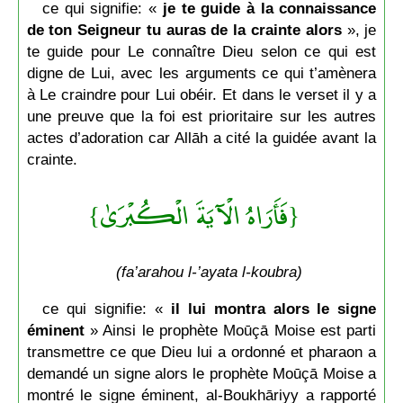
ce qui signifie: «
je te guide à la connaissance
de ton Seigneur
tu auras de la crainte alors
», je
te guide pour Le connaître Dieu selon ce qui est
digne de Lui, avec les arguments ce qui t’amènera
à Le craindre pour Lui obéir. Et dans le verset il y a
une preuve que la foi est prioritaire sur les autres
actes d’adoration car Allāh a cité la guidée avant la
crainte.
{فَأَرَاهُ الْآيَةَ الْكُبْرَىٰ}
(fa’arahou l-’ayata l-koubra)
ce qui signifie: «
il lui montra alors le signe
éminent
» Ainsi le prophète Moūçā Moise est parti
transmettre ce que Dieu lui a ordonné et pharaon a
demandé un signe alors le prophète Moūçā Moise a
montré le signe éminent, al-Boukhāriyy a rapporté