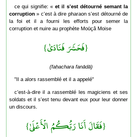
ce qui signifie: «
et il s’est détourné semant la
corruption
» c’est à dire pharaon s’est détourné de
la foi et il a fourni les efforts pour semer la
corruption et nuire au prophète Moūçâ Moise
{فَحَشَرَ فَنَادَىٰ}
(faḥachara fanādā)
"Il a alors rassemblé et il a appelé"
c’est-à-dire il a rassemblé les magiciens et ses
soldats et il s’est tenu devant eux pour leur donner
un discours.
{فَقَالَ أَنَا رَبُّكُمُ الْأَعْلَىٰ}