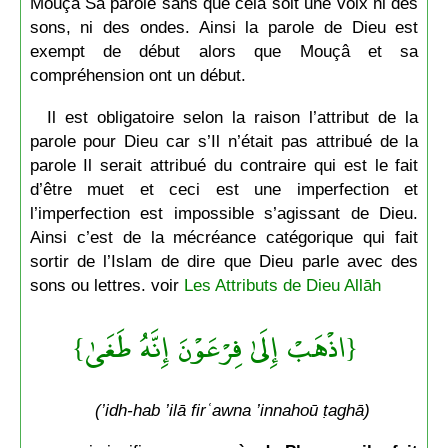
Moūçā Sa parole sans que cela soit une voix ni des
sons, ni des ondes. Ainsi la parole de Dieu est
exempt de début alors que Mouçâ et sa
compréhension ont un début.
Il est obligatoire selon la raison l’attribut de la
parole pour Dieu car s’Il n’était pas attribué de la
parole Il serait attribué du contraire qui est le fait
d’être muet et ceci est une imperfection et
l’imperfection est impossible s’agissant de Dieu.
Ainsi c’est de la mécréance catégorique qui fait
sortir de l’Islam de dire que Dieu parle avec des
sons ou lettres. voir
Les Attributs de Dieu Allāh
{اذْهَبْ إِلَىٰ فِرْعَوْنَ إِنَّهُ طَغَىٰ}
(’idh-hab ’ilā firʿawna ’innahoū ṭaghā)