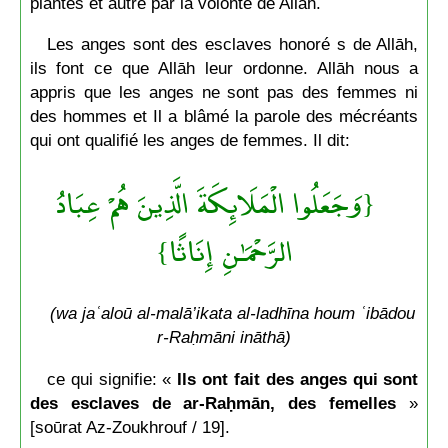
plantes et autre par la volonté de Allāh.
Les anges sont des esclaves honoré s de Allāh,
ils font ce que Allāh leur ordonne. Allāh nous a
appris que les anges ne sont pas des femmes ni
des hommes et Il a blâmé la parole des mécréants
qui ont qualifié les anges de femmes. Il dit:
{وَجَعَلُوا الْمَلَائِكَةَ الَّذِينَ هُمْ عِبَادُ
الرَّحْمَـٰنِ إِنَاثًا}
(wa jaʿaloū al-malā’ikata al-ladhīna houm ʿibādou
r-Raḥmāni ināthā)
ce qui signifie: «
Ils ont fait des anges qui sont
des esclaves de ar-Raḥmān, des femelles
»
[soūrat Az-Zoukhrouf / 19].