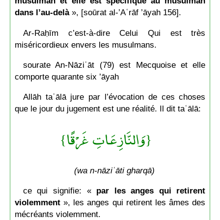
musulman et elle est spécifique au musulman
dans l’au-delà
», [soūrat al-’Aʿrāf ’āyah 156].
Ar-Raḥīm c’est-à-dire Celui Qui est très
miséricordieux envers les musulmans.
sourate An-Nāziʿāt (79) est Mecquoise et elle
comporte quarante six ’āyah
Allāh taʿālā jure par l’évocation de ces choses
que le jour du jugement est une réalité. Il dit taʿālā:
{وَالنَّازِعَاتِ غَرْقًا}
(wa n-nāziʿāti gharqā)
ce qui signifie: «
par les anges qui retirent
violemment
», les anges qui retirent les âmes des
mécréants violemment.