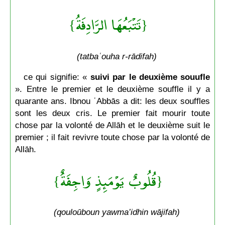
{تَتْبَعُهَا الرَّادِفَةُ}
(tatbaʿouha r-rādifah)
ce qui signifie: «
suivi par le deuxième souufle
». Entre le premier et le deuxième souffle il y a
quarante ans. Ibnou ʿAbbās a dit: les deux souffles
sont les deux cris. Le premier fait mourir toute
chose par la volonté de Allāh et le deuxième suit le
premier ; il fait revivre toute chose par la volonté de
Allāh.
{قُلُوبٌ يَوْمَئِذٍ وَاجِفَةٌ}
(qouloūboun yawma’idhin wājifah)