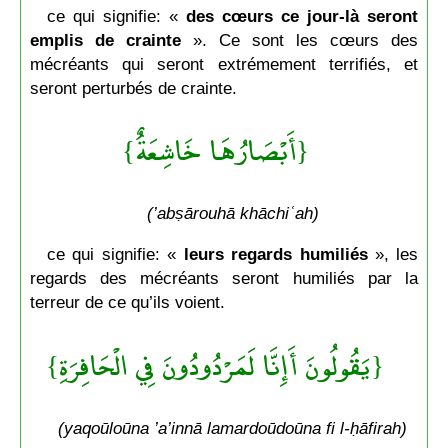
ce qui signifie: «
des cœurs ce jour-là seront
emplis de crainte
». Ce sont les cœurs des
mécréants qui seront extrémement terrifiés, et
seront perturbés de crainte.
{أَبْصَارُهَا خَاشِعَةٌ}
(’abṣārouhā khāchiʿah)
ce qui signifie: «
leurs regards humiliés
», les
regards des mécréants seront humiliés par la
terreur de ce qu’ils voient.
{يَقُولُونَ أَإِنَّا لَمَرْدُودُونَ فِي الْحَافِرَةِ}
(yaqoūloūna ’a’innā lamardoūdoūna fi l-ḥāfirah)