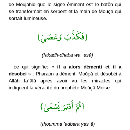
de Moujāhid que le signe éminent est le batôn qui
se transformait en serpent et la main de Moūçā qui
sortait lumineuse.
{فَكَذَّبَ وَعَصَىٰ}
(fakadh-dhaba wa ʿaṣā)
ce qui signifie: «
il a alors démenti
et il a
désobei
» ; Pharaon a démenti Moūçā et désobéi à
Allāh taʿālā après avoir vu les miracles qui
indiquent la véracité du prophète Moūçā Moise
{ثُمَّ أَدْبَرَ يَسْعَىٰ}
(thoumma ’adbara yasʿā)