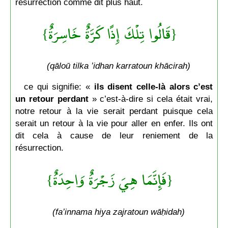
résurrection comme dit plus haut.
{قَالُوا تِلْكَ إِذًا كَرَّةٌ خَاسِرَةٌ}
(qāloū tilka ’idhan karratoun khācirah)
ce qui signifie: «
ils disent celle-là
alors
c’est
un retour perdant
» c’est-à-dire si cela était vrai,
notre retour à la vie serait perdant puisque cela
serait un retour à la vie pour aller en enfer. Ils ont
dit cela à cause de leur reniement de la
résurrection.
{فَإِنَّمَا هِيَ زَجْرَةٌ وَاحِدَةٌ}
(fa’innama hiya zajratoun wāḥidah)