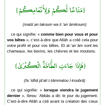
{مَتَاعًا لَّكُمْ وَلِأَنْعَامِكُمْ}
(matāʿan lakoum wa li ’anʿāmikoum)
ce qui signifie: «
comme bien pour vous et pour
vos bêtes
», c’est-à-dire que Allāh a créé cela pour
votre profit et pour vos bêtes. Et al-’anʿām sont les
chameaux, les bovins, les chèvres et les moutons.
{فَإِذَا جَاءَتِ الطَّامَّةُ الْكُبْرَىٰ}
(fa ’idhā jā’ati ṭ-ṭāmmatou l-koubrā)
ce qui signifie: «
lorsque viendra le jugement
dernier
», Ibnou ʿAbbās a dit: le jour du jugement.
C’est-à-dire Allāh a cité avant la création des cieux