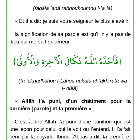
(faqāla ’anā rabboukoumou l-’aʿlā)
« Et il a dit: je suis votre seigneur le plus élevé »
la signification de sa parole est qu’il n’y a pas de
dieu qui me soit supérieur.
{فَأَخَذَهُ اللَّـهُ نَكَالَ الْآخِرَةِ وَالْأُولَىٰ}
(fa ’akhadhahou l-Lāhou nakāla al-’akhirata wa
l-’oūlā)
«
Allāh l’a puni, d’un châtiment pour la
dernière [parole] et la première
»,
C’est-à-dire Allāh l’a puni d’une punition qui est
une leçon pour celui qui le voit ou l’entend. Il l’a fait
périr par la noyade. Ibnou ʿAbbās a dit: la première,