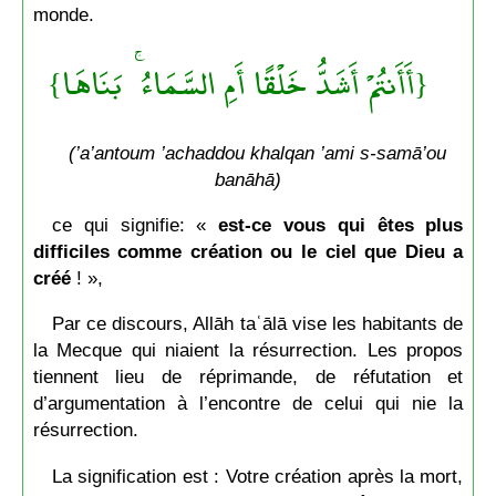
monde.
{أَأَنتُمْ أَشَدُّ خَلْقًا أَمِ السَّمَاءُ ۚ بَنَاهَا}
(’a’antoum ’achaddou khalqan ’ami s-samā’ou
banāhā)
ce qui signifie: «
est-ce vous
qui êtes plus
difficiles comme création
ou le ciel que Dieu a
créé
! »,
Par ce discours, Allāh taʿālā vise les habitants de
la Mecque qui niaient la résurrection. Les propos
tiennent lieu de réprimande, de réfutation et
d’argumentation à l’encontre de celui qui nie la
résurrection.
La signification est : Votre création après la mort,