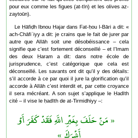
pour eux comme les figues (at-tīn) et les olives az-
zaytoūn).
Le Ḥāfiḍh Ibnou Ḥajar dans Fat-ḥou l-Bāri a dit: «
ach-Chāfiʿiyy a dit: je crains que le fait de jurer par
autre que Allāh soit une désobéissance – cela
signifie que c’est fortement déconseillé – et l’Imam
des deux Ḥaram a dit: dans notre école de
jurisprudence, c’est catégorique que cela est
déconseillé. Les savants ont dit qu’il y des détails:
s’il accorde à ce par quoi il jure la glorification qu’il
accorde à Allāh c’est interdit et, par cette croyance
il sera mécréant. A son sujet s’applique le Ḥadīth
cité – il vise le ḥadīth de at-Tirmidhiyy –:
« مَنْ حَلَفَ بِغَيْرِ اللَّهِ فَقَدْ كَفَرَ أَوْ
أَشْرَكَ »