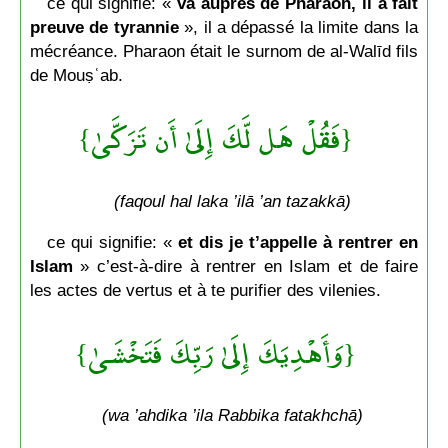
ce qui signifie: «
va auprès de Pharaon, il a fait
preuve de tyrannie
», il a dépassé la limite dans la
mécréance. Pharaon était le surnom de al-Walīd fils
de Mouṣʿab.
{فَقُلْ هَل لَّكَ إِلَىٰ أَن تَزَكَّىٰ}
(faqoul hal laka ’ilā ’an tazakkā)
ce qui signifie: «
et dis je t’appelle à rentrer en
Islam
» c’est-à-dire à rentrer en Islam et de faire
les actes de vertus et à te purifier des vilenies.
{وَأَهْدِيَكَ إِلَىٰ رَبِّكَ فَتَخْشَىٰ}
(wa ’ahdika ’ila Rabbika fatakhchā)