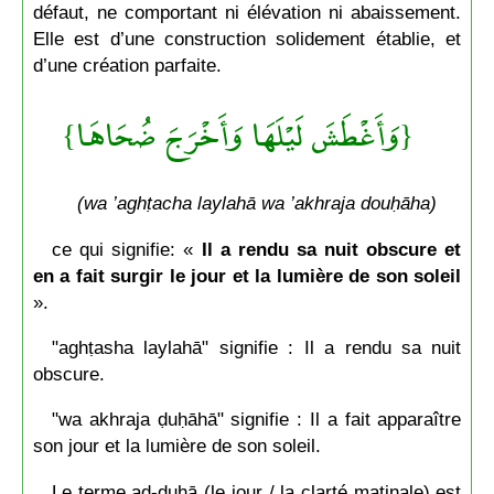
défaut, ne comportant ni élévation ni abaissement.
Elle est d’une construction solidement établie, et
d’une création parfaite.
{وَأَغْطَشَ لَيْلَهَا وَأَخْرَجَ ضُحَاهَا}
(wa ’aghṭacha laylahā wa ’akhraja douḥāha)
ce qui signifie: «
Il a rendu sa nuit obscure et
en a fait surgir le jour et la lumière de son soleil
».
"aghṭasha laylahā" signifie : Il a rendu sa nuit
obscure.
"wa akhraja ḍuḥāhā" signifie : Il a fait apparaître
son jour et la lumière de son soleil.
Le terme aḍ-ḍuḥā (le jour / la clarté matinale) est