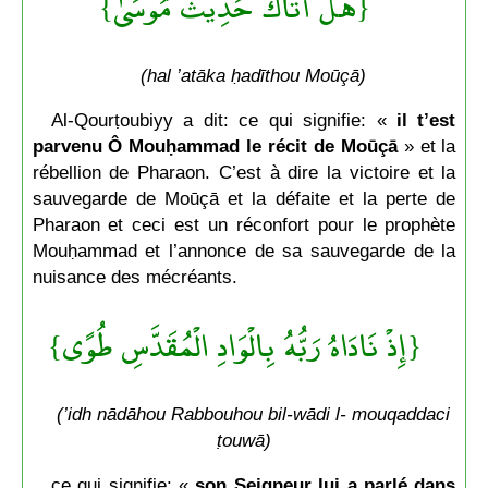
{هَلْ أَتَاكَ حَدِيثُ مُوسَىٰ}
(hal ’atāka ḥadīthou Moūçā)
Al-Qourṭoubiyy a dit: ce qui signifie: «
il t’est
parvenu Ô Mouḥammad le récit de Moūçā
» et la
rébellion de Pharaon. C’est à dire la victoire et la
sauvegarde de Moūçā et la défaite et la perte de
Pharaon et ceci est un réconfort pour le prophète
Mouḥammad et l’annonce de sa sauvegarde de la
nuisance des mécréants.
{إِذْ نَادَاهُ رَبُّهُ بِالْوَادِ الْمُقَدَّسِ طُوًى}
(’idh nādāhou Rabbouhou bil-wādi l- mouqaddaci
ṭouwā)
ce qui signifie: «
son Seigneur lui a parlé dans