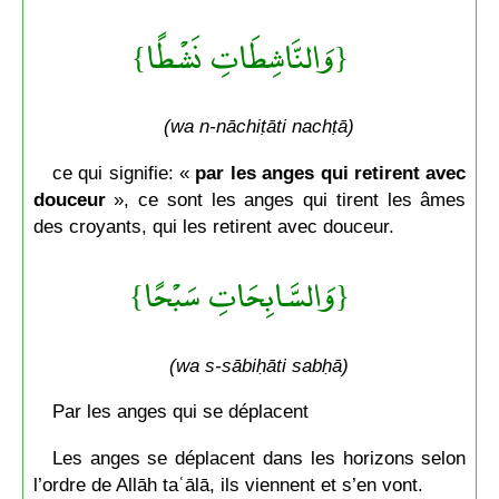
{وَالنَّاشِطَاتِ نَشْطًا}
(wa n-nāchiṭāti nachṭā)
ce qui signifie: «
par les anges qui retirent avec
douceur
», ce sont les anges qui tirent les âmes
des croyants, qui les retirent avec douceur.
{وَالسَّابِحَاتِ سَبْحًا}
(wa s-sābiḥāti sabḥā)
Par les anges qui se déplacent
Les anges se déplacent dans les horizons selon
l’ordre de Allāh taʿālā, ils viennent et s’en vont.