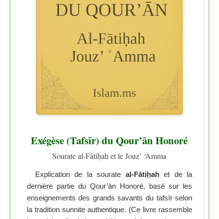
Exégèse (Tafsīr) du Qour’ān Honoré
Sourate al-Fātiḥah et le Jouz’ ‘Amma
Explication de la sourate
al-Fātiḥah
et de la
dernière partie du Qour’ān Honoré, basé sur les
enseignements des grands savants du tafsīr selon
la tradition sunnite authentique. (Ce livre rassemble