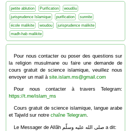
petite ablution
Purification
woudôu
jurisprudence Islamique
purification
sunnite
école malikite
woudou
jurisprudence malikite
madh-hab malikite
Pour nous contacter ou poser des questions sur
la religion musulmane ou faire une demande de
cours gratuit de science islamique, veuillez nous
envoyer un mail à
site.islam.ms@gmail.com
Pour nous contacter à travers Telegram:
https://t.me/islam_ms
Cours gratuit de science islamique, langue arabe
et Tajwīd sur notre
chaîne Telegram
.
Le Messager de Allâh صلى الله عليه وسلّم a dit: