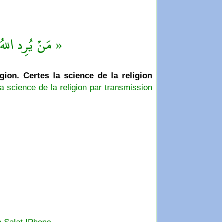
مَنْ يُرِد اللهُ ب »
igion. Certes la science de la religion
a science de la religion par transmission
a Salat IPhone