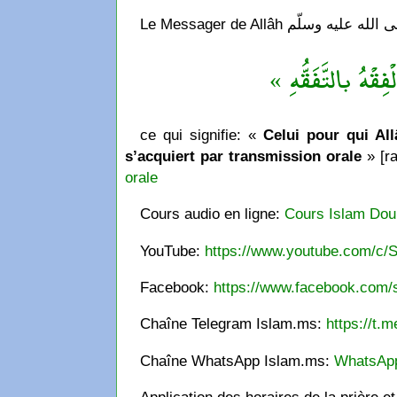
« فِقْهُ بالتَّفَقُّهِ
ce qui signifie: «
Celui pour qui Allâ
s’acquiert par transmission orale
» [ra
orale
Cours audio en ligne:
Cours Islam Dou
YouTube:
https://www.youtube.com/c/S
Facebook:
https://www.facebook.com/s
Chaîne Telegram Islam.ms:
https://t.m
Chaîne WhatsApp Islam.ms:
WhatsAp
Application des horaires de la prière e