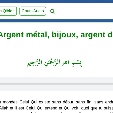
et Qiblah
Cours Audio
 Argent métal, bijoux, argent 
بِسْمِ اللهِ الرَّحْمَنِ الرَّحِيم
s mondes Celui Qui existe sans début, sans fin, sans en
āh et Il est Celui Qui entend et Qui voit, quoi que tu puis