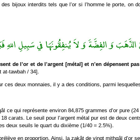
es bijoux interdits tels que l’or si l’homme le porte, on doi
الذَّهَبَ وَ الفِضَّةَ وَ لاَ يُنفِقُونَهَا في سَبِيلِ اللهِ فَبَ
sent de l’or et de l’argent [métal] et n’en dépensent pa
t at-tawbah / 34].
ur ces deux monnaies, il y a des conditions, parmi lesquelle
thqâl ce qui représente environ 84,875 grammes d’or pure (24
18 carats. Le seuil pour l’argent métal pur est de deux cen
es deux seuils le quart du dixième (1/40 = 2.5%).
rélève en proportion. Ainsi, la zakât de vingt mithqâl d’or se