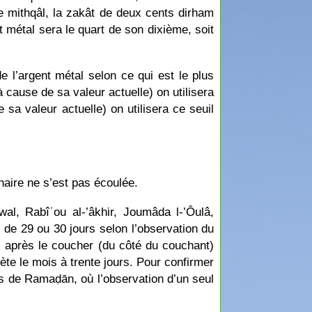
 de mithqâl, la zakât de deux cents dirham
t métal sera le quart de son dixième, soit
e l’argent métal selon ce qui est le plus
à cause de sa valeur actuelle) on utilisera
e sa valeur actuelle) on utilisera ce seuil
unaire ne s’est pas écoulée.
al, Rabîʿou al-’âkhir, Joumâda l-’Ôulâ,
de 29 ou 30 jours selon l’observation du
is après le coucher (du côté du couchant)
ète le mois à trente jours. Pour confirmer
is de Ramaḍān, où l’observation d’un seul