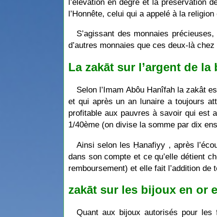
l’élévation en degré et la préservation
l’Honnête, celui qui a appelé à la religi
S’agissant des monnaies précieuses, la
d’autres monnaies que ces deux-là chez 
La zakāt sur l’argent de la 
Selon l’Imam Abôu Hanîfah la zakât est 
et qui après un an lunaire a toujours at
profitable aux pauvres à savoir qui est at
1/40ème (on divise la somme par dix ensu
Ainsi selon les Ḥanafiyy , après l’écou
dans son compte et ce qu’elle détient che
remboursement) et elle fait l’addition de 
zakāt sur les bijoux en or 
Quant aux bijoux autorisés pour les 