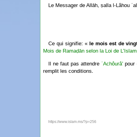
Le Messager de Allāh, ṣalla l-Lâhou ʿal
Ce qui signifie: «
le mois est de ving
Mois de Ramaḍān selon la Loi de L’Islam
Il ne faut pas attendre
ʿAchôurâ’
pour d
remplit les conditions.
https://www.islam.ms/?p=256