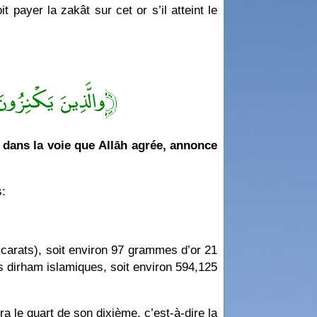
t payer la zakât sur cet or s’il atteint le
والَّذِينَ يَكْنِزُونَ ﴾
s dans la voie que Allāh agrée, annonce
s:
 carats), soit environ 97 grammes d’or 21
ts dirham islamiques, soit environ 594,125
ra le quart de son dixième, c’est-à-dire la