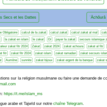
ns Secs et les Dattes
ʿÂchôurâ 
 Obligatoire
calcul de la zakat
calcul zakat
calcul zakat al mal
cal
t
la zakat en islam
le zakat
Or
payer la zakat
secours islamique 
aleur zakat fitr 2024
Zakat
zakat 2024
zakat achoura
zakat al fitr
t fitr
zakat fitr 2024
zakat islam
zakat ramadan
zakat secours isla
t
Aumône
sunnite
zakat bijoux
zakat argent de la banque
zakat s
ions sur la religion musulmane ou faire une demande de cou
mail.com
am:
https://t.me/islam_ms
ngue arabe et Tajwīd sur notre
chaîne Telegram
.