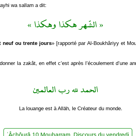
ayhi wa sallam a dit:
« الشّهر هكذا وهكذا »
t neuf ou trente jours
» [rapporté par Al-Boukhâriyy et Mou
onner la zakât, en effet c’est après l’écoulement d’une ann
الحمد لله رب العالمين
La louange est à Allāh, le Créateur du monde.
ʿÂchôurâ 10 Mouḥarram. Discours du vendredi