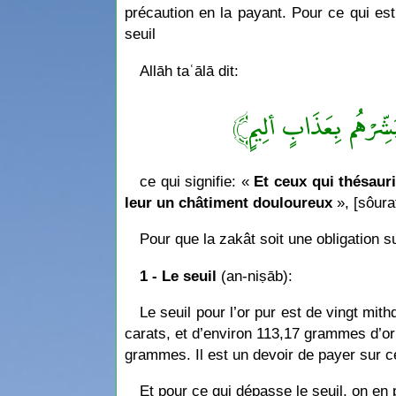
précaution en la payant. Pour ce qui est d
seuil
Allāh taʿālā dit:
﴿شِّرْهُم بِعَذَابٍ ألِيمٍ
ce qui signifie: «
Et ceux qui thésauri
leur un châtiment douloureux
», [sôura
Pour que la zakât soit une obligation s
1 - Le seuil
(an-niṣāb):
Le seuil pour l’or pur est de vingt mi
carats, et d’environ 113,17 grammes d’or 
grammes. Il est un devoir de payer sur c
Et pour ce qui dépasse le seuil, on en p