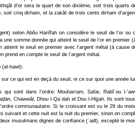
ithqâl d’or sera le quart de son dixième, soit trois quarts
, soit cinq dirham, et la zakât de trois cents dirham d’argen
gent) selon Abôu Hanîfah on considère le seuil de l’or ou d
 a une somme donnée qui atteint le seuil de l’or en premier (
on atteint le seuil en premier avec l’argent métal (à cause d
en prend en compte le seuil de l’argent métal.
e
(al-ḥawl):
t sur ce qui est en deçà du seuil, ni ce sur quoi une année l
 qui sont dans l’ordre: Mouḥarram, Ṣafar, Rabîʿou l-’aww
ḍān, Chawwâl, Dhou l-Qaʿdah et Dou l-Hijjah. Ils sont tous 
 d’ordre communautaire. Si le croissant est vu le 29 du mo
s suivant et cette nuit est la nuit du premier, sinon on compl
de deux musulmans dignes de confiance (ʿadl), excepté le mo