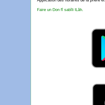
Faire un Don fî sabîli lLâh.