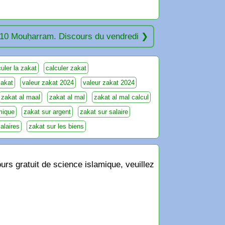
10 Mouḥarram. Discours du vendredi
culer la zakat
calculer zakat
zakat
valeur zakat 2024
valeur zakat 2024
zakat al maal
zakat al mal
zakat al mal calcul
mique
zakat sur argent
zakat sur salaire
alaires
zakat sur les biens
rs gratuit de science islamique, veuillez