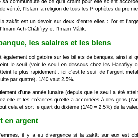
 de sa communauté de ce qu’il craint pour elle soient acco
on de vérité, l’Islam la religion de tous les Prophètes du pr
 zakât est un devoir sur deux d’entre elles : l’or et l’arg
l’Imam Ach-Châfiʿiyy et l’Imam Mâlik.
banque, les salaires et les biens
également obligatoire sur les billets de banques, ainsi si que
teint le seuil (voir le seuil en dessous chez les Hanafiyy o
teint le plus rapidement , ici c’est le seuil de l’argent metal
ite par quatre). 1/40 vaut 2.5%.
lement d’une année lunaire (depuis que le seuil a été attein
z elle et les créances qu’elle a accordées à des gens (l’arg
tout cela et sort le quart du dixième (1/40 = 2.5%) de la valeu
et en argent
femmes, il y a eu divergence si la zakât sur eux est ob