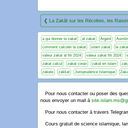
La Zakât sur les Récoltes, les Raisi
a qui donner la zakat
al zakat
Argent
Aumône
comment calculer la zakat
islam zakat
la zaka
valeur zakat al fitr 2024
valeur zakat fitr 2024
v
zakat calcul
zakat coran
zakat en islam
zaka
zakate
zakkat
Jurisprudence Islamique
Zaka
Pour nous contacter ou poser des quest
nous envoyer un mail à
site.islam.ms@g
Pour nous contacter à travers Telegr
Cours gratuit de science islamique, la