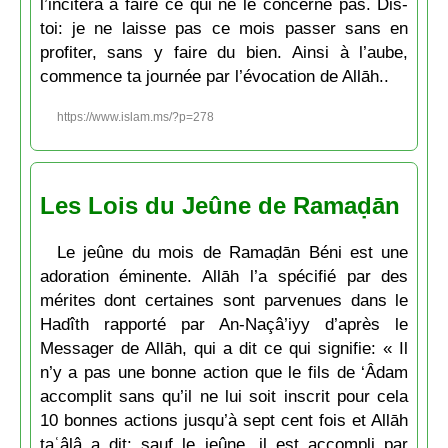
l’incitera à faire ce qui ne le concerne pas. Dis-
toi: je ne laisse pas ce mois passer sans en
profiter, sans y faire du bien. Ainsi à l’aube,
commence ta journée par l’évocation de Allāh..
https://www.islam.ms/?p=278
Les Lois du Jeûne de Ramaḍān
Le jeûne du mois de Ramaḍān Béni est une
adoration éminente. Allāh l’a spécifié par des
mérites dont certaines sont parvenues dans le
Hadîth rapporté par An-Naçâ’iyy d’après le
Messager de Allāh, qui a dit ce qui signifie: « Il
n’y a pas une bonne action que le fils de ‘Âdam
accomplit sans qu’il ne lui soit inscrit pour cela
10 bonnes actions jusqu’à sept cent fois et Allāh
taʿâlâ a dit: sauf le jeûne, il est accompli par