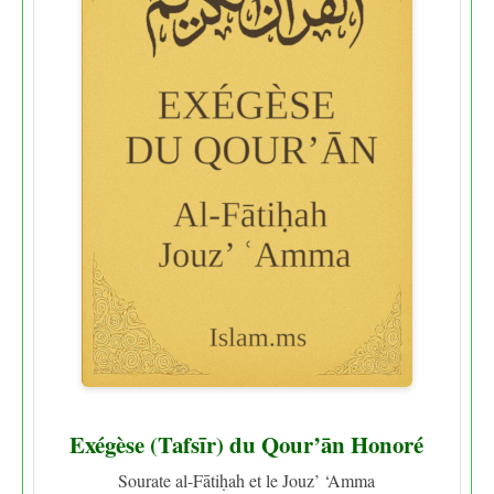
Exégèse (Tafsīr) du Qour’ān Honoré
Sourate al-Fātiḥah et le Jouz’ ‘Amma