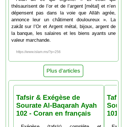
thésaurisent de l’or et de l’argent [métal] et n’en
dépensent pas dans la voie que Allāh agrée,
annonce leur un châtiment douloureux ». La
zakât sur l’Or et Argent métal, bijoux, argent de
la banque, les salaires et les biens ayants une
valeur marchande.
https://www.islam.ms/?p=256
Plus d'articles
Tafsir & Exégèse de
Tafsir
Sourate Al-Baqarah Ayah
Soura
102 - Coran en français
101 - 
Exégèse (tafsīr) complète et
Exégè