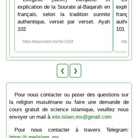
explication de la Sourate al-Baqarah en
explicati
français, selon la tradition sunnite
français
authentique, verset par verset. Ayah
authenti
102
101
https://www.islam.ms/?p=1028
https://w
❮
❯
Pour nous contacter ou poser des questions sur
la religion musulmane ou faire une demande de
cours gratuit de science islamique, veuillez nous
envoyer un mail à
site.islam.ms@gmail.com
Pour nous contacter à travers Telegram:
https://t.me/islam_ms