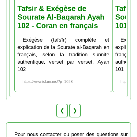
Tafsir & Exégèse de
Tafsir
Sourate Al-Baqarah Ayah
Soura
102 - Coran en français
101 - 
Exégèse (tafsīr) complète et
Exégè
explication de la Sourate al-Baqarah en
explicati
français, selon la tradition sunnite
français
authentique, verset par verset. Ayah
authenti
102
101
https://www.islam.ms/?p=1028
https://w
❮
❯
Pour nous contacter ou poser des questions sur