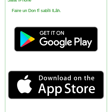
Salat IPhone
Faire un Don fî sabîli lLâh.