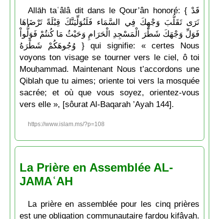
Allāh taʿâlâ dit dans le Qour’ân honoré: { قَدْ
نَرَى تَقَلُّبَ وَجْهِكَ فِي السَّمَاء فَلَنُوَلِّيَنَّكَ قِبْلَةً تَرْضَاهَا
فَوَلِّ وَجْهَكَ شَطْرَ الْمَسْجِدِ الْحَرَامِ وَحَيْثُ مَا كُنتُمْ فَوَلُّواْ
وُجُوهَكُمْ شَطْرَهُ } qui signifie: « certes Nous
voyons ton visage se tourner vers le ciel, ô toi
Mouḥammad. Maintenant Nous t’accordons une
Qiblah que tu aimes; oriente toi vers la mosquée
sacrée; et où que vous soyez, orientez-vous
vers elle », [sôurat Al-Baqarah ’Ayah 144].
https://www.islam.ms/?p=108
La Prière en Assemblée AL-
JAMAʿAH
La prière en assemblée pour les cinq prières
est une obligation communautaire farḍou kifâyah.