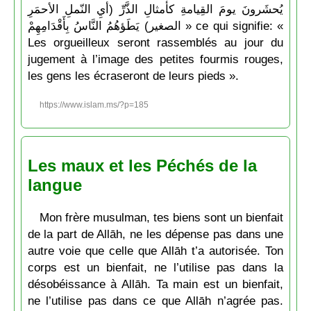
يُحشَرونَ يومَ القِيامةِ كأمثالِ الذَّرِّ (أيِ النّملِ الأحمَرِ
الصغير) يَطَؤهُمُ النَّاسُ بِأَقْدَامِهِمْ » ce qui signifie: «
Les orgueilleux seront rassemblés au jour du
jugement à l’image des petites fourmis rouges,
les gens les écraseront de leurs pieds ».
https://www.islam.ms/?p=185
Les maux et les Péchés de la
langue
Mon frère musulman, tes biens sont un bienfait
de la part de Allāh, ne les dépense pas dans une
autre voie que celle que Allāh t’a autorisée. Ton
corps est un bienfait, ne l’utilise pas dans la
désobéissance à Allāh. Ta main est un bienfait,
ne l’utilise pas dans ce que Allāh n’agrée pas.