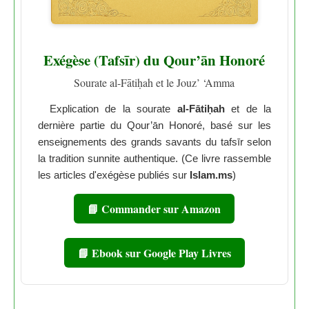
Exégèse (Tafsīr) du Qour’ān Honoré
Sourate al-Fātiḥah et le Jouz’ ‘Amma
Explication de la sourate
al-Fātiḥah
et de la
dernière partie du Qour’ān Honoré, basé sur les
enseignements des grands savants du tafsīr selon
la tradition sunnite authentique. (Ce livre rassemble
les articles d'exégèse publiés sur
Islam.ms
)
📘 Commander sur Amazon
📘 Ebook sur Google Play Livres