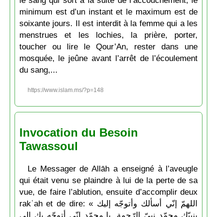
le sang qui sort à la suite de l’accouchement, le
minimum est d’un instant et le maximum est de
soixante jours. Il est interdit à la femme qui a les
menstrues et les lochies, la prière, porter,
toucher ou lire le Qour’An, rester dans une
mosquée, le jeûne avant l’arrêt de l’écoulement
du sang,...
https://www.islam.ms/?p=148
Invocation du Besoin
Tawassoul
Le Messager de Allāh a enseigné à l’aveugle
qui était venu se plaindre à lui de la perte de sa
vue, de faire l’ablution, ensuite d’accomplir deux
rakʿah et de dire: « اللهمّ إنّي أسألك وأتوجّه إليك
بنبيّك محمّد نبيّ الرّحمة. يا محمّد إنّي أتوجّه بك إلى