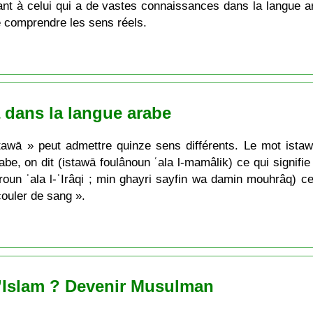
t à celui qui a de vastes connaissances dans la langue ara
 de comprendre les sens réels.
 dans la langue arabe
tawā » peut admettre quinze sens différents. Le mot istawā
abe, on dit (istawā foulânoun ʿala l-mamâlik) ce qui signifi
oun ʿala l-ʿIrâqi ; min ghayri sayfin wa damin mouhrâq) ce
 couler de sang ».
’Islam ? Devenir Musulman