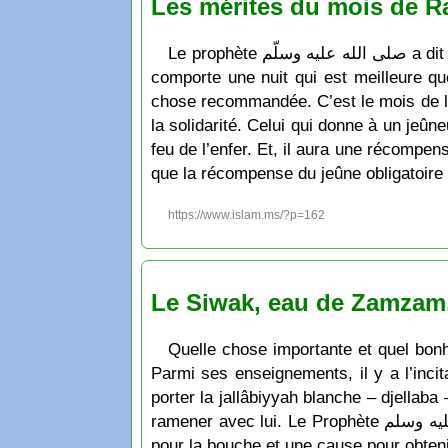
Les mérites du mois de Ra
Le prophète صلى الله عليه وسلّم a dit ce qui signifie: « Ô vous les gens, vous voici proches d’un mois éminent et béni. C’est un mois qui
comporte une nuit qui est meilleure que
chose recommandée. C’est le mois de la 
la solidarité. Celui qui donne à un jeû
feu de l’enfer. Et, il aura une récompe
que la récompense du jeûne obligatoire
https://www.islam.ms/?p=162
Le Siwak, eau de Zamzam, 
Quelle chose importante et quel bonheur de profiter de c
Parmi ses enseignements, il y a l’incit
porter la jallâbiyyah blanche – djellab
ramener avec lui. Le Prophète صلى الله عليه وسلم a dit : « السواك مطهرةٌ للفم ومرضاةٌ للرب » qui signifie : « Le siwâk est une purification
pour la bouche et une cause pour obteni