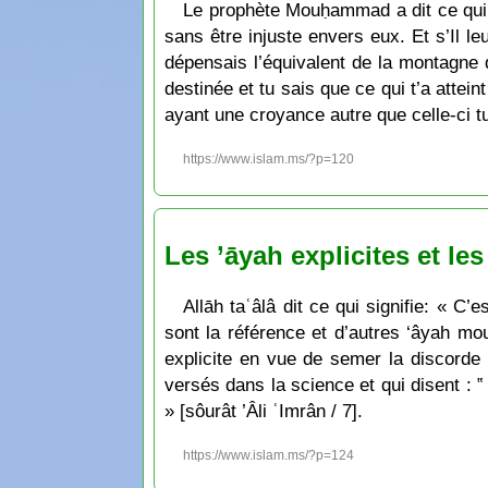
Le prophète Mouḥammad a dit ce qui sig
sans être injuste envers eux. Et s’Il le
dépensais l’équivalent de la montagne d
destinée et tu sais que ce qui t’a attein
ayant une croyance autre que celle-ci tu
https://www.islam.ms/?p=120
Les ’āyah explicites et le
Allāh taʿâlâ dit ce qui signifie: « C
sont la référence et d’autres ‘âyah mo
explicite en vue de semer la discorde e
versés dans la science et qui disent : ‟
» [sôurât ’Âli ʿImrân / 7].
https://www.islam.ms/?p=124