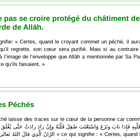
Ne pas se croire protégé du châtiment de
rde de Allāh.
nifie: « Certes, quand le croyant commet un péché, il aura 
u’il regrette, son cœur sera purifié. Mais si au contraire
 l’image de l’enveloppe que Allāh a mentionnée par Sa Paro
 qu’ils faisaient. »
des Péchés
ché laisse des traces sur le cœur de la personne car comm
ignifie : « Certes, quand le croyant commet un péché, il aura un