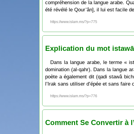
compréhension de la langue arabe. Quan
été révélé le Qour’ân], il lui est facile
https://www.islam.ms/?p=775
Explication du mot istawā
Dans la langue arabe, le terme « is
domination (al-qahr). Dans la langue ar
poète a également dit (qadi stawâ bichr
l’Irak sans utiliser d’épée et sans faire
https://www.islam.ms/?p=776
Comment Se Convertir à l