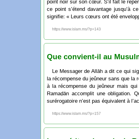
point noir sur son cœur. S’il fait le repe
ce point s’étend davantage jusqu’à c
signifie: « Leurs cœurs ont été envelop
https://www.islam.ms/?p=143
Que convient-il au Musul
Le Messager de Allāh a dit ce qui si
la récompense du jeûneur sans que la r
à la récompense du jeûneur mais qui n
Ramaḍān accomplit une obligation. Qua
surérogatoire n’est pas équivalent à l’a
https://www.islam.ms/?p=157