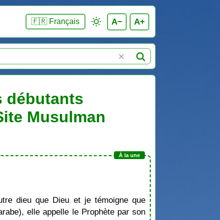
A−
A+
🇫🇷 Français
es débutants
 Site Musulman
tre dieu que Dieu et je témoigne que
be), elle appelle le Prophète par son