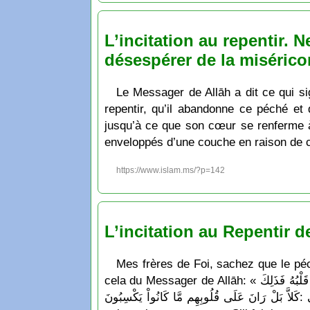
L’incitation au repentir. 
désespérer de la misérico
Le Messager de Allāh a dit ce qui sig
repentir, qu’il abandonne ce péché et q
jusqu’à ce que son cœur se renferme à
enveloppés d’une couche en raison de ce
https://www.islam.ms/?p=142
L’incitation au Repentir 
Mes frères de Foi, sachez que le pé
cela du Messager de Allāh: « إِنَّ الْمُؤْمِنَ إِذا أَذْنَبَ كانَتْ نُكتَةٌ سَوْداءُ في قَلْبِهِ فَإِذا تابَ ونَزَعَ وَاسْتَعْتَبَ صُقِلَ قَلْبُهُ وإِنْ زادَ زادَتْ حَتَّى يُغْلَقَ قَلْبُهُ فَذَلِكَ
الرّانُ الَّذِي قالَ اللهُ تَعالى :كَلاَّ بَلْ رَانَ عَلَى قُلُوبِهِم مَّا كَانُواْ يَكْسِبُونَ » ce qui s