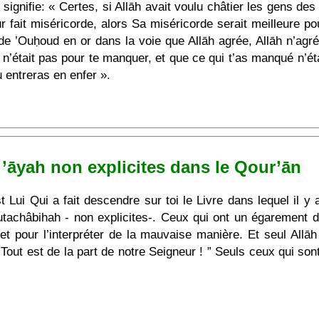
nifie: « Certes, si Allāh avait voulu châtier les gens des ci
ur fait miséricorde, alors Sa miséricorde serait meilleure p
e ’Ouḥoud en or dans la voie que Allāh agrée, Allāh n’agrée
t n’était pas pour te manquer, et que ce qui t’as manqué n’ét
 entreras en enfer ».
s ’āyah non explicites dans le Qour’ān
’est Lui Qui a fait descendre sur toi le Livre dans lequel il
utachâbihah - non explicites-. Ceux qui ont un égarement 
t pour l’interpréter de la mauvaise manière. Et seul Allāh
 Tout est de la part de notre Seigneur ! ” Seuls ceux qui so