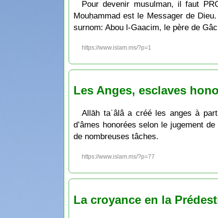
Pour devenir musulman, il faut PR
Mouḥammad est le Messager de Dieu. S
surnom: Abou l-Gaacim, le père de Gâc
https://www.islam.ms/?p=1
Les Anges, esclaves hono
Allāh taʿâlâ a créé les anges à par
d’âmes honorées selon le jugement de D
de nombreuses tâches.
https://www.islam.ms/?p=77
La croyance en la Prédest