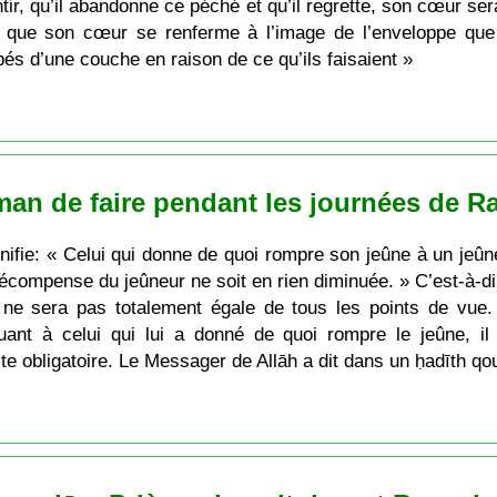
ntir, qu’il abandonne ce péché et qu’il regrette, son cœur sera
e que son cœur se renferme à l’image de l’enveloppe que
pés d’une couche en raison de ce qu’ils faisaient »
man de faire pendant les journées de 
gnifie: « Celui qui donne de quoi rompre son jeûne à un j
écompense du jeûneur ne soit en rien diminuée. » C’est-à-d
e sera pas totalement égale de tous les points de vue. 
nt à celui qui lui a donné de quoi rompre le jeûne, il a
cte obligatoire. Le Messager de Allāh a dit dans un ḥadīth qo