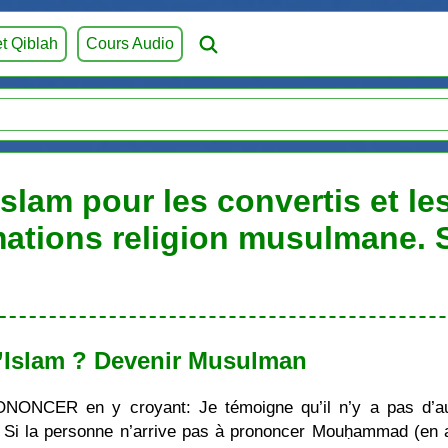
et Qiblah
Cours Audio
Islam pour les convertis et l
mations religion musulmane.
’Islam ? Devenir Musulman
ONONCER en y croyant: Je témoigne qu’il n’y a pas d’au
i la personne n’arrive pas à prononcer Mouḥammad (en ara