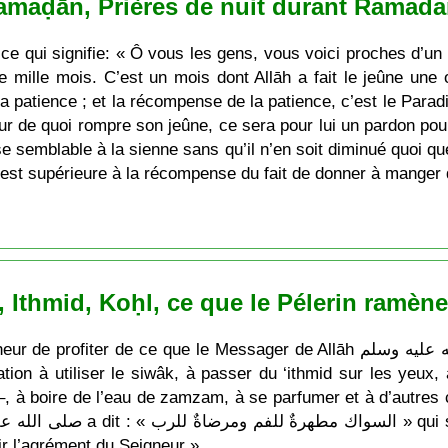
maḍān, Prières de nuit durant Ramadan 
 mille mois. C’est un mois dont Allāh a fait le jeûne une o
patience ; et la récompense de la patience, c’est le Parad
neur de quoi rompre son jeûne, ce sera pour lui un pardon p
nse semblable à la sienne sans qu’il n’en soit diminué quoi q
 est supérieure à la récompense du fait de donner à manger 
Ithmid, Koḥl, ce que le Pélerin ramèn
e que le Messager de Allāh صلى الله عليه وسلم a enseigné à sa communauté !
ation à utiliser le siwâk, à passer du ‘ithmid sur les yeux
a –, à boire de l’eau de zamzam, à se parfumer et à d’autres 
r l’agrément du Seigneur ».