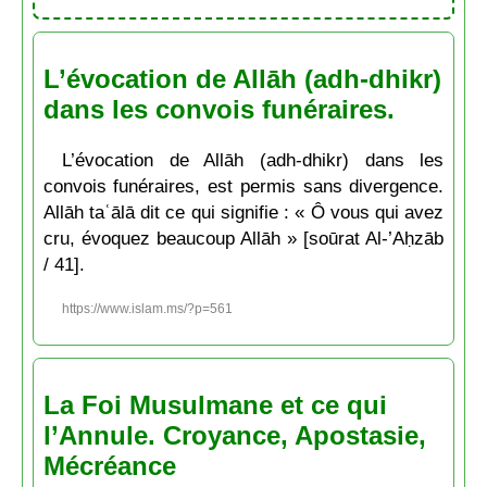
L’évocation de Allāh (adh-dhikr)
dans les convois funéraires.
L’évocation de Allāh (adh-dhikr) dans les
convois funéraires, est permis sans divergence.
Allāh taʿālā dit ce qui signifie : « Ô vous qui avez
cru, évoquez beaucoup Allāh » [soūrat Al-’Aḥzāb
/ 41].
https://www.islam.ms/?p=561
La Foi Musulmane et ce qui
l’Annule. Croyance, Apostasie,
Mécréance