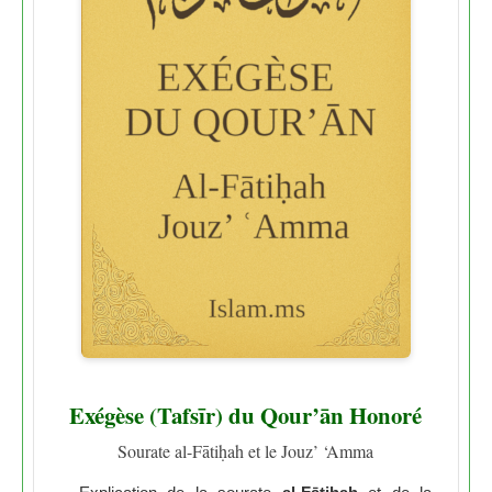
Exégèse (Tafsīr) du Qour’ān Honoré
Sourate al-Fātiḥah et le Jouz’ ‘Amma