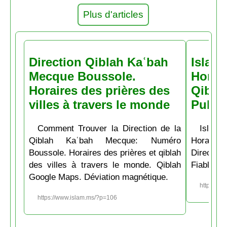
Plus d'articles
Direction Qiblah Kaʿbah
Islam
Mecque Boussole.
Horair
Horaires des prières des
Qiblah
villes à travers le monde
Pubs
Comment Trouver la Direction de la
Islam.
Qiblah Kaʿbah Mecque: Numéro
Horaire
Boussole. Horaires des prières et qiblah
Directio
des villes à travers le monde. Qiblah
Fiable et
Google Maps. Déviation magnétique.
https://w
https://www.islam.ms/?p=106