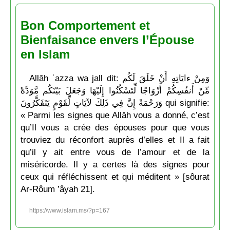
Bon Comportement et
Bienfaisance envers l’Épouse
en Islam
Allāh ʿazza wa jall dit: وَمِنْ ءايَاتِهِ أَنْ خَلَقَ لَكُم
مِّنْ أَنفُسِكُمْ أَزْوَاجًا لِّتَسْكُنُوا إِلَيْهَا وَجَعَلَ بَيْنَكُم مَّوَدَّةً
وَرَحْمَةً إِنَّ فِي ذَلِكَ لآيَاتٍ لِّقَوْمٍ يَتَفَكَّرُونَ qui signifie:
« Parmi les signes que Allāh vous a donné, c’est
qu’Il vous a crée des épouses pour que vous
trouviez du réconfort auprès d’elles et Il a fait
qu’il y ait entre vous de l’amour et de la
miséricorde. Il y a certes là des signes pour
ceux qui réfléchissent et qui méditent » [sôurat
Ar-Rôum ’âyah 21].
https://www.islam.ms/?p=167