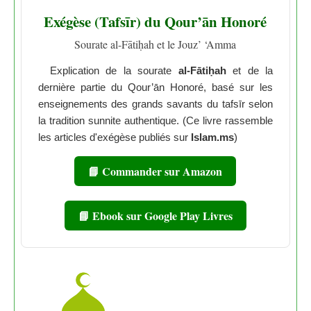
Exégèse (Tafsīr) du Qour’ān Honoré
Sourate al-Fātiḥah et le Jouz’ ‘Amma
Explication de la sourate
al-Fātiḥah
et de la
dernière partie du Qour’ān Honoré, basé sur les
enseignements des grands savants du tafsīr selon
la tradition sunnite authentique. (Ce livre rassemble
les articles d'exégèse publiés sur
Islam.ms
)
📘 Commander sur Amazon
📘 Ebook sur Google Play Livres