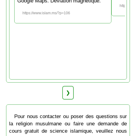
Google Maps. Déviation magnétique.
https://w
https://www.islam.ms/?p=106
❯
Pour nous contacter ou poser des questions sur
la religion musulmane ou faire une demande de
cours gratuit de science islamique, veuillez nous