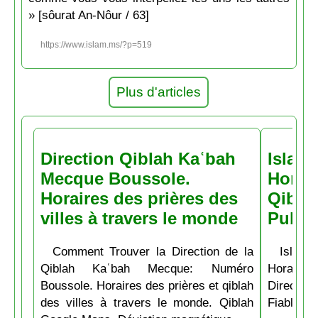
» [sôurat An-Nôur / 63]
https://www.islam.ms/?p=519
Plus d'articles
Direction Qiblah Kaʿbah
Islam
Mecque Boussole.
Horair
Horaires des prières des
Qiblah
villes à travers le monde
Pubs
Comment Trouver la Direction de la
Islam.
Qiblah Kaʿbah Mecque: Numéro
Horaire
Boussole. Horaires des prières et qiblah
Directio
des villes à travers le monde. Qiblah
Fiable et