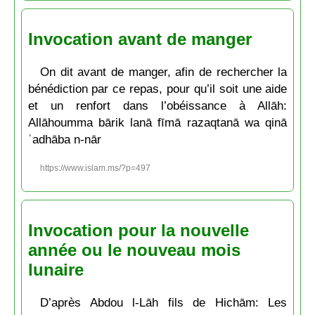
Invocation avant de manger
On dit avant de manger, afin de rechercher la
bénédiction par ce repas, pour qu’il soit une aide
et un renfort dans l’obéissance à Allāh:
Allāhoumma bārik lanā fīmā razaqtanā wa qinā
ʿadhāba n-nār
https://www.islam.ms/?p=497
Invocation pour la nouvelle
année ou le nouveau mois
lunaire
D’après Abdou l-Lāh fils de Hichām: Les