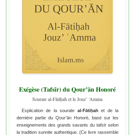
Exégèse (Tafsīr) du Qour’ān Honoré
Sourate al-Fātiḥah et le Jouz’ ‘Amma
Explication de la sourate
al-Fātiḥah
et de la
dernière partie du Qour’ān Honoré, basé sur les
enseignements des grands savants du tafsīr selon
la tradition sunnite authentique. (Ce livre rassemble