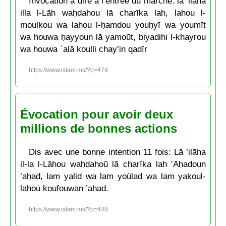
Invocation à dire à l’entrée du marché: lā ’ilāha
illa l-Lāh waḥdahou lā charīka lah, lahou l-
moulkou wa lahou l-ḥamdou youḥyī wa youmīt
wa houwa ḥayyoun lā yamoūt, biyadihi l-khayrou
wa houwa ʿalā koulli chay’in qadīr
https://www.islam.ms/?p=479
Évocation pour avoir deux
millions de bonnes actions
Dis avec une bonne intention 11 fois: Lā ’ilāha
il-la l-Lāhou waḥdahoū lā charīka lah ’Aḥadoun
’aḥad, lam yalid wa lam yoūlad wa lam yakoul-
lahoū koufouwan ’aḥad.
https://www.islam.ms/?p=448