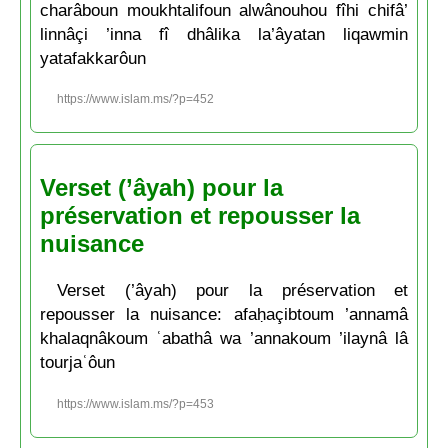
charâboun moukhtalifoun alwânouhou fîhi chifâ’
linnâçi ’inna fî dhâlika la’âyatan liqawmin
yatafakkarôun
https://www.islam.ms/?p=452
Verset (’âyah) pour la
préservation et repousser la
nuisance
Verset (’âyah) pour la préservation et
repousser la nuisance: afaḥaçibtoum ’annamâ
khalaqnâkoum ʿabathâ wa ’annakoum ’ilaynâ lâ
tourjaʿôun
https://www.islam.ms/?p=453