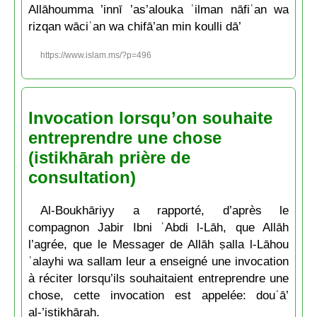
Allāhoumma ’innī ’as’alouka ʿilman nāfiʿan wa
rizqan wāciʿan wa chifā’an min koulli dā’
https://www.islam.ms/?p=496
Invocation lorsqu’on souhaite
entreprendre une chose
(istikhārah prière de
consultation)
Al-Boukhāriyy a rapporté, d’après le
compagnon Jabir Ibni ʿAbdi l-Lāh, que Allāh
l’agrée, que le Messager de Allāh ṣalla l-Lāhou
ʿalayhi wa sallam leur a enseigné une invocation
à réciter lorsqu’ils souhaitaient entreprendre une
chose, cette invocation est appelée: douʿā’
al-’istikhārah.