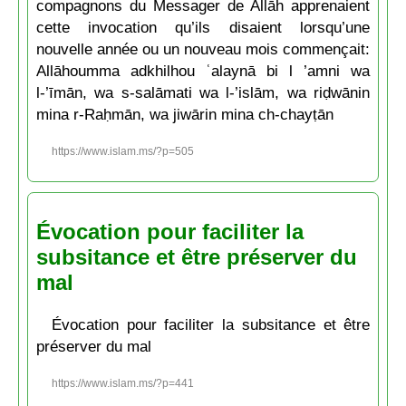
compagnons du Messager de Allāh apprenaient
cette invocation qu’ils disaient lorsqu’une
nouvelle année ou un nouveau mois commençait:
Allāhoumma adkhilhou ʿalaynā bi l ’amni wa
l-’īmān, wa s-salāmati wa l-’islām, wa riḍwānin
mina r-Raḥmān, wa jiwārin mina ch-chayṭān
https://www.islam.ms/?p=505
Évocation pour faciliter la
subsitance et être préserver du
mal
Évocation pour faciliter la subsitance et être
préserver du mal
https://www.islam.ms/?p=441