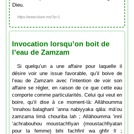
Dieu.
https://www.islam.ms/?p=1
Invocation lorsqu’on boit de
l’eau de Zamzam
Si quelqu’un a une affaire pour laquelle il
désire voir une issue favorable, qu’il boive de
l’eau de Zamzam avec l’intention de voir son
affaire se régler, en raison de ce que cette eau
comporte comme particularités. Celui qui veut en
boire, qu’il dise à ce moment-là: Allāhoumma
’innahou balaghanī ’anna nabiyyaka qāla: mā’ou
zamzama limā chouriba lah ; Allāhoumma ’innī
’achrabouhou moustachfiyan (moustachfiyatan
pour la femme) bihi fachfinī wa ghfir lī ;