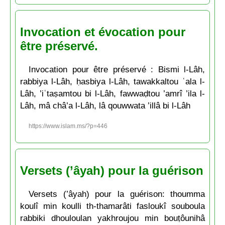
Invocation et évocation pour
être préservé.
Invocation pour être préservé : Bismi l-Lâh,
rabbiya l-Lâh, ḥasbiya l-Lâh, tawakkaltou ʿala l-
Lâh, ’iʿtaṣamtou bi l-Lâh, fawwaḍtou ’amrî ’ila l-
Lâh, mâ châ’a l-Lâh, lâ qouwwata ’illâ bi l-Lâh
https://www.islam.ms/?p=446
Versets (’âyah) pour la guérison
Versets (’âyah) pour la guérison: thoumma
koulî min koulli th-thamarâti fasloukî souboula
rabbiki dhouloulan yakhroujou min bouṭôunihâ