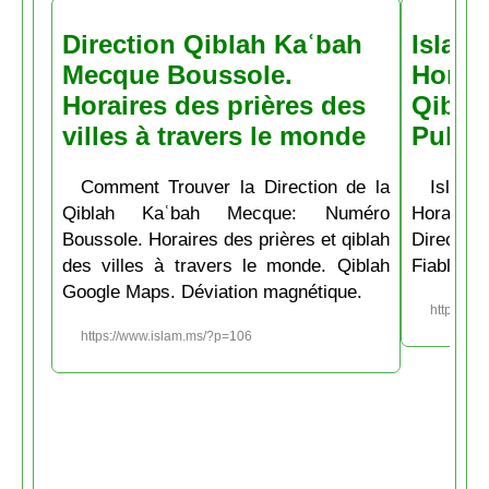
Direction Qiblah Kaʿbah
Islam
Mecque Boussole.
Horair
Horaires des prières des
Qiblah
villes à travers le monde
Pubs
Comment Trouver la Direction de la
Islam.
Qiblah Kaʿbah Mecque: Numéro
Horaire
Boussole. Horaires des prières et qiblah
Directio
des villes à travers le monde. Qiblah
Fiable et
Google Maps. Déviation magnétique.
https://w
https://www.islam.ms/?p=106