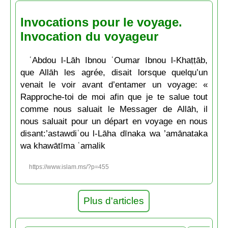
Invocations pour le voyage.
Invocation du voyageur
ʿAbdou l-Lāh Ibnou ʿOumar Ibnou l-Khaṭṭāb,
que Allāh les agrée, disait lorsque quelqu’un
venait le voir avant d’entamer un voyage: «
Rapproche-toi de moi afin que je te salue tout
comme nous saluait le Messager de Allāh, il
nous saluait pour un départ en voyage en nous
disant:’astawdiʿou l-Lāha dīnaka wa ’amānataka
wa khawātīma ʿamalik
https://www.islam.ms/?p=455
Plus d'articles