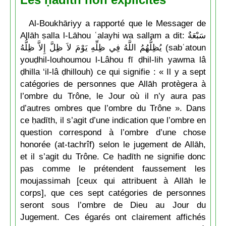
Al-Boukhāriyy a rapporté que le Messager de
Allāh ṣalla l-Lāhou ʿalayhi wa sallam a dit: سَبْعَةٌ
يُظِلُّهُمُ اللَّهُ فِي ظِلِّهِ يَوْمَ لاَ ظِلَّ إِلاَّ ظِلُّهُ (sabʿatoun
youḍhil-louhoumou l-Lâhou fī ḍhil-lih yawma lâ
ḍhilla ‘il-lâ ḍhillouh) ce qui signifie : « Il y a sept
catégories de personnes que Allāh protègera à
l’ombre du Trône, le Jour où il n’y aura pas
d’autres ombres que l’ombre du Trône ». Dans
ce ḥadīth, il s’agit d’une indication que l’ombre en
question correspond à l’ombre d’une chose
honorée (at-tachrîf) selon le jugement de Allāh,
et il s’agit du Trône. Ce ḥadīth ne signifie donc
pas comme le prétendent faussement les
moujassimah [ceux qui attribuent à Allāh le
corps], que ces sept catégories de personnes
seront sous l’ombre de Dieu au Jour du
Jugement. Ces égarés ont clairement affichés