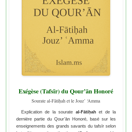
Exégèse (Tafsīr) du Qour’ān Honoré
Sourate al-Fātiḥah et le Jouz’ ‘Amma
Explication de la sourate
al-Fātiḥah
et de la
dernière partie du Qour’ān Honoré, basé sur les
enseignements des grands savants du tafsīr selon