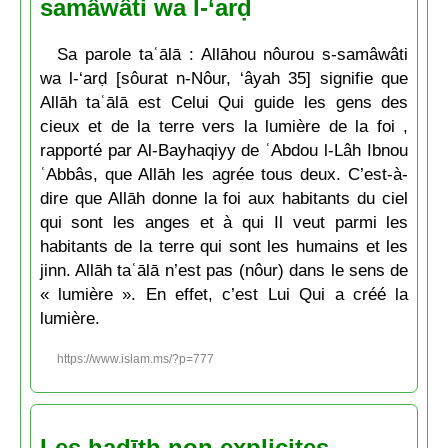
samâwâti wa l-‘arḍ
Sa parole taʿālā : Allāhou nôurou s-samâwâti
wa l-‘arḍ [sôurat n-Nôur, ‘âyah 35] signifie que
Allāh taʿālā est Celui Qui guide les gens des
cieux et de la terre vers la lumière de la foi ,
rapporté par Al-Bayhaqiyy de ʿAbdou l-Lâh Ibnou
ʿAbbâs, que Allāh les agrée tous deux. C’est-à-
dire que Allāh donne la foi aux habitants du ciel
qui sont les anges et à qui Il veut parmi les
habitants de la terre qui sont les humains et les
jinn. Allāh taʿālā n’est pas (nôur) dans le sens de
« lumière ». En effet, c’est Lui Qui a créé la
lumière.
https://www.islam.ms/?p=777
Les ḥadīth non explicites