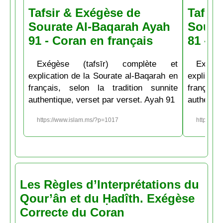
Tafsir & Exégèse de
Tafsir
Sourate Al-Baqarah Ayah
Soura
91 - Coran en français
81 - C
Exégèse (tafsīr) complète et
Exégè
explication de la Sourate al-Baqarah en
explicati
français, selon la tradition sunnite
français
authentique, verset par verset. Ayah 91
authentiq
https://www.islam.ms/?p=1017
https://w
Les Règles d’Interprétations du
Qour’ân et du Ḥadîth. Exégèse
Correcte du Coran