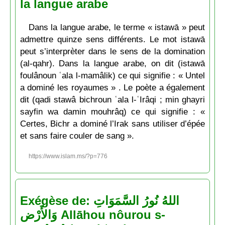
la langue arabe
Dans la langue arabe, le terme « istawā » peut
admettre quinze sens différents. Le mot istawā
peut s’interprèter dans le sens de la domination
(al-qahr). Dans la langue arabe, on dit (istawā
foulânoun ʿala l-mamâlik) ce qui signifie : « Untel
a dominé les royaumes » . Le poète a également
dit (qadi stawâ bichroun ʿala l-ʿIrâqi ; min ghayri
sayfin wa damin mouhrâq) ce qui signifie : «
Certes, Bichr a dominé l’Irak sans utiliser d’épée
et sans faire couler de sang ».
https://www.islam.ms/?p=776
Exégèse de: اللهُ نُورُ السَّمَوَاتِ
وَالأَرْض Allāhou nôurou s-