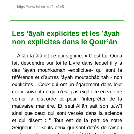
https://www.islam.ms/?p=245
Les ’āyah explicites et les ’āyah
non explicites dans le Qour’ān
Allāh taʿâlâ dit ce qui signifie: « C’est Lui Qui a
fait descendre sur toi le Livre dans lequel il y a
des ‘âyah mouḥkamah -explicites- qui sont la
référence et d’autres ‘âyah moutachâbihah - non
explicites-. Ceux qui ont un égarement dans leur
cœur suivent ce qui n’est pas explicite en vue de
semer la discorde et pour l’interpréter de la
mauvaise manière. Et seul Allāh sait son ta’wîl
ainsi que ceux qui sont versés dans la science
et qui disent : ‟ Tout est de la part de notre
Seigneur ! ” Seuls ceux qui sont dotés de raison