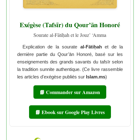
Exégèse (Tafsīr) du Qour’ān Honoré
Sourate al-Fātiḥah et le Jouz’ ‘Amma
Explication de la sourate
al-Fātiḥah
et de la
dernière partie du Qour’ān Honoré, basé sur les
enseignements des grands savants du tafsīr selon
la tradition sunnite authentique. (Ce livre rassemble
les articles d'exégèse publiés sur
Islam.ms
)
📘 Commander sur Amazon
📘 Ebook sur Google Play Livres