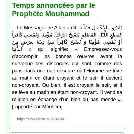
Temps annoncées par le
Prophète Mouḥammad
Le Messager de Allāh a dit: « بَادِرُوا بالأَعْمَالِ فِتَناً
كَقِطَعِ اللَّيْلِ المُظْلِمِ يُصْبِحُ الرَّجُلُ مُؤْمِنًا وَيُمْسِي كَافِراً
أَوْ يُمْسِي مُؤْمِنًا وَ يُصْبِحُ كَافِراً يَبِيعُ دِينَهُ بِعَرَضٍ مِنَ
الدُّنْيَا » qui signifie: « Empressez-vous
d’accomplir les bonnes œuvres avant la
survenue des discordes qui sont comme des
pans dans une nuit obscure où l’Homme se lève
au matin en étant croyant et le soir il devient
non-croyant. Ou bien, il est croyant le soir, et il
se lève au matin en étant non-croyant. Il vend sa
religion en échange d’un bien du bas monde »,
[rapporté par Mouslim].
https://www.islam.ms/?p=250