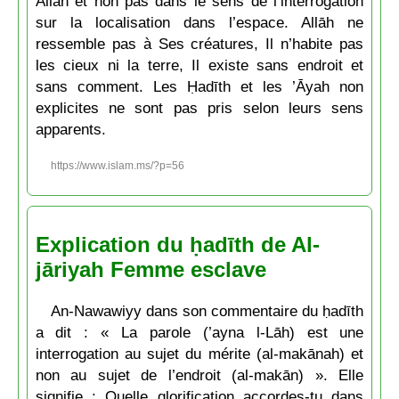
Allāh et non pas dans le sens de l’interrogation
sur la localisation dans l’espace. Allāh ne
ressemble pas à Ses créatures, Il n’habite pas
les cieux ni la terre, Il existe sans endroit et
sans comment. Les Ḥadīth et les ’Āyah non
explicites ne sont pas pris selon leurs sens
apparents.
https://www.islam.ms/?p=56
Explication du ḥadīth de Al-
jāriyah Femme esclave
An-Nawawiyy dans son commentaire du ḥadīth
a dit : « La parole (’ayna l-Lāh) est une
interrogation au sujet du mérite (al-makānah) et
non au sujet de l’endroit (al-makān) ». Elle
signifie : Quelle glorification accordes-tu dans