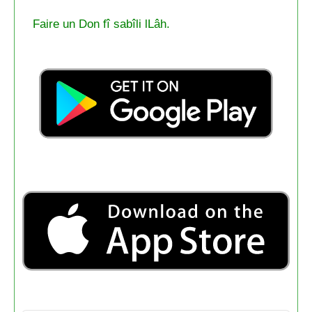
Faire un Don fî sabîli lLâh.