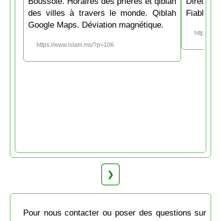
Boussole. Horaires des prières et qiblah
Directio
des villes à travers le monde. Qiblah
Fiable et
Google Maps. Déviation magnétique.
https://w
https://www.islam.ms/?p=106
❯
Pour nous contacter ou poser des questions sur