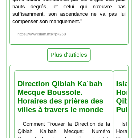
hauts degrés, et celui qui n’œuvre pas
suffisamment, son ascendance ne va pas lui
compenser son manquement."
https://www.islam.ms/?p=268
Plus d'articles
Direction Qiblah Kaʿbah
Islam
Mecque Boussole.
Horair
Horaires des prières des
Qiblah
villes à travers le monde
Pubs
Comment Trouver la Direction de la
Islam.
Qiblah Kaʿbah Mecque: Numéro
Horaire