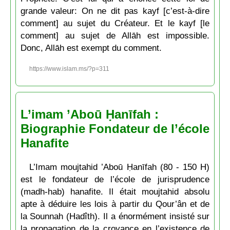
grande valeur: On ne dit pas kayf [c’est-à-dire
comment] au sujet du Créateur. Et le kayf [le
comment] au sujet de Allāh est impossible.
Donc, Allāh est exempt du comment.
https://www.islam.ms/?p=311
L’imam ’Aboū Ḥanīfah :
Biographie Fondateur de l’école
Hanafite
L’Imam moujtahid ’Aboū Ḥanīfah (80 - 150 H)
est le fondateur de l’école de jurisprudence
(madh-hab) hanafite. Il était moujtahid absolu
apte à déduire les lois à partir du Qour’ân et de
la Sounnah (Hadîth). Il a énormément insisté sur
la propagation de la croyance en l’existence de