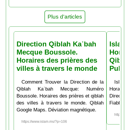
Plus d'articles
Direction Qiblah Kaʿbah
Islam
Mecque Boussole.
Horair
Horaires des prières des
Qiblah
villes à travers le monde
Pubs
Comment Trouver la Direction de la
Islam.
Qiblah Kaʿbah Mecque: Numéro
Horaire
Boussole. Horaires des prières et qiblah
Directio
des villes à travers le monde. Qiblah
Fiable et
Google Maps. Déviation magnétique.
https://w
https://www.islam.ms/?p=106