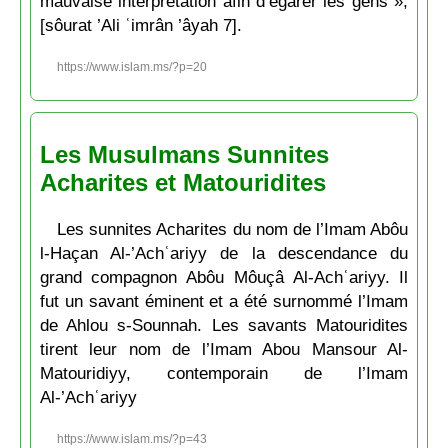
mauvaise interprétation afin d’égarer les gens »,
[sôurat ’Ali ʿimrân ’âyah 7].
https://www.islam.ms/?p=20
Les Musulmans Sunnites
Acharites et Matouridites
Les sunnites Acharites du nom de l’Imam Abôu
l-Haçan Al-’Achʿariyy de la descendance du
grand compagnon Abôu Môuçâ Al-Achʿariyy. Il
fut un savant éminent et a été surnommé l’Imam
de Ahlou s-Sounnah. Les savants Matouridites
tirent leur nom de l’Imam Abou Mansour Al-
Matouridiyy, contemporain de l’Imam
Al-’Achʿariyy
https://www.islam.ms/?p=43