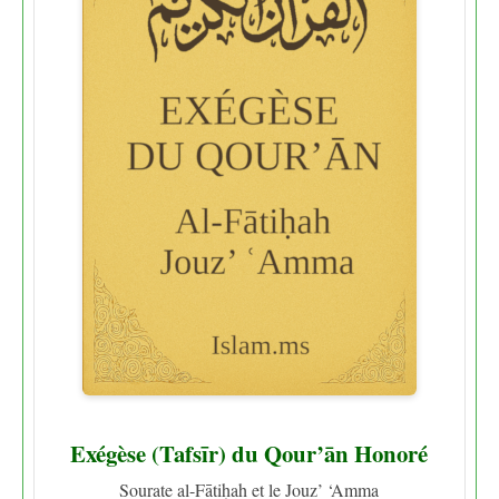
Exégèse (Tafsīr) du Qour’ān Honoré
Sourate al-Fātiḥah et le Jouz’ ‘Amma