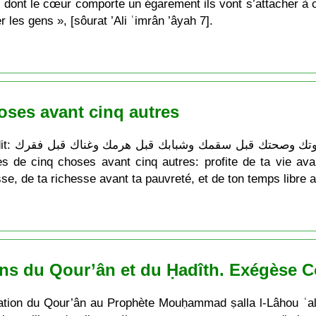
x dont le cœur comporte un égarement ils vont s’attacher à c
 les gens », [sôurat ’Ali ʿimrân ’âyah 7].
hoses avant cinq autres
sse, de ta richesse avant ta pauvreté, et de ton temps libre 
ons du Qour’ân et du Ḥadîth. Exégèse 
vélation du Qour’ân au Prophète Mouḥammad ṣalla l-Lâhou ʿa