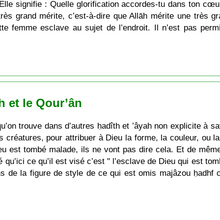
Elle signifie : Quelle glorification accordes-tu dans ton cœu
 très grand mérite, c’est-à-dire que Allāh mérite une très g
tte femme esclave au sujet de l’endroit. Il n’est pas per
h et le Qour’ân
u’on trouve dans d’autres ḥadîth et ’âyah non explicite à sa
s créatures, pour attribuer à Dieu la forme, la couleur, ou la 
ieu est tombé malade, ils ne vont pas dire cela. Et de même
é qu’ici ce qu’il est visé c’est " l’esclave de Dieu qui est t
 de la figure de style de ce qui est omis majâzou ḥadhf c’