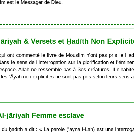
im est le Messager de Dieu.
Jāriyah & Versets et Ḥadīth Non Explicit
ui ont commenté le livre de Mouslim n’ont pas pris le Hadî
 dans le sens de l’interrogation sur la glorification et l’émi
l’espace. Allāh ne ressemble pas à Ses créatures, Il n’habite
les ’Āyah non explicites ne sont pas pris selon leurs sens 
Al-jāriyah Femme esclave
ḥadīth a dit : « La parole (’ayna l-Lāh) est une interroga