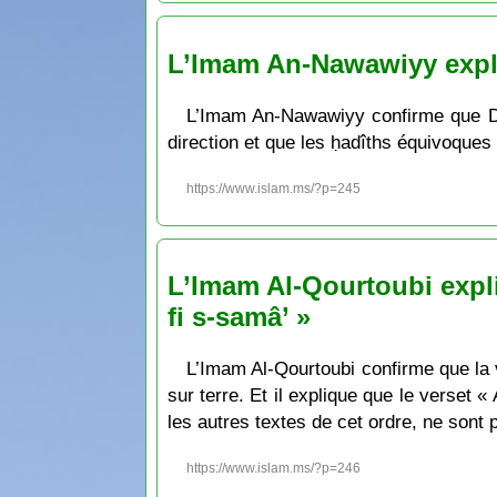
L’Imam An-Nawawiyy expliq
L’Imam An-Nawawiyy confirme que Dieu
direction et que les ḥadîths équivoques
https://www.islam.ms/?p=245
L’Imam Al-Qourtoubi expli
fi s-samâ’ »
L’Imam Al-Qourtoubi confirme que la v
sur terre. Et il explique que le verset 
les autres textes de cet ordre, ne sont 
https://www.islam.ms/?p=246