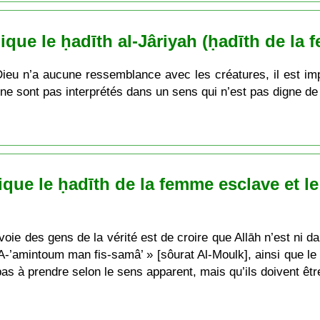
ue le ḥadīth al-Jâriyah (ḥadīth de la 
 n’a aucune ressemblance avec les créatures, il est impos
 ne sont pas interprétés dans un sens qui n’est pas digne de 
que le ḥadīth de la femme esclave et 
oie des gens de la vérité est de croire que Allāh n’est ni d
« A-’amintoum man fis-samâ’ » [sôurat Al-Moulk], ainsi que l
pas à prendre selon le sens apparent, mais qu’ils doivent êtr