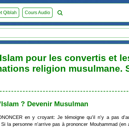
et Qiblah
Cours Audio
Islam pour les convertis et l
mations religion musulmane.
’Islam ? Devenir Musulman
ONONCER en y croyant: Je témoigne qu’il n’y a pas d’au
i la personne n’arrive pas à prononcer Mouḥammad (en ara