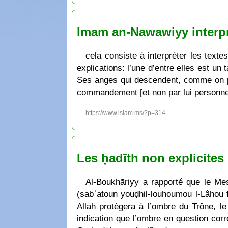
Imam an-Nawawiyy interpr
cela consiste à interpréter les texte
explications: l’une d’entre elles est un
Ses anges qui descendent, comme on peu
commandement [et non par lui personne
https://www.islam.ms/?p=314
Les ḥadīth non explicites
Al-Boukhāriyy a rapporté que le Messager de Allāh ṣalla l-Lāhou 
(sabʿatoun youḍhil-louhoumou l-Lâhou fī 
Allāh protègera à l’ombre du Trône, le
indication que l’ombre en question corr