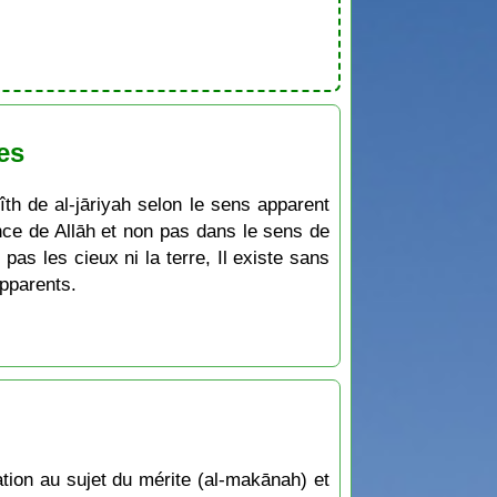
es
th de al-jāriyah selon le sens apparent
nence de Allāh et non pas dans le sens de
 pas les cieux ni la terre, Il existe sans
apparents.
tion au sujet du mérite (al-makānah) et