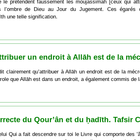
le prétendent faussement les moujassimah [ceux qui attr
s l’ombre de Dieu au Jour du Jugement. Ces égarés on
 une telle signification.
tribuer un endroit à Allāh est de la mé
it clairement qu’attribuer à Allāh un endroit est de la méc
parole que Allāh est dans un endroit, a également commis de
rrecte du Qour’ân et du ḥadīth. Tafsir 
Celui Qui a fait descendre sur toi le Livre qui comporte des ’