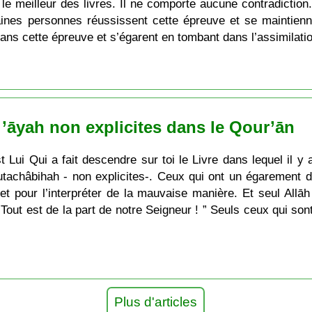
t le meilleur des livres. Il ne comporte aucune contradiction
aines personnes réussissent cette épreuve et se maintienne
 dans cette épreuve et s’égarent en tombant dans l’assimilati
s ’āyah non explicites dans le Qour’ān
’est Lui Qui a fait descendre sur toi le Livre dans lequel il
utachâbihah - non explicites-. Ceux qui ont un égarement 
t pour l’interpréter de la mauvaise manière. Et seul Allāh
 Tout est de la part de notre Seigneur ! ” Seuls ceux qui so
Plus d'articles