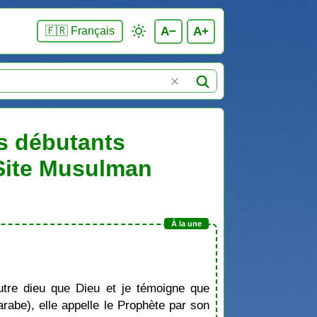
A−
A+
🇫🇷 Français
es débutants
 Site Musulman
tre dieu que Dieu et je témoigne que
be), elle appelle le Prophète par son