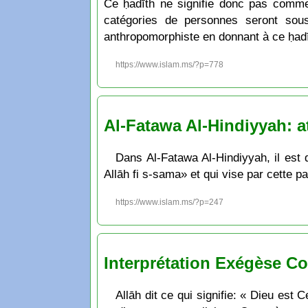
Ce ḥadīth ne signifie donc pas comme 
catégories de personnes seront sou
anthropomorphiste en donnant à ce ḥadīth
https://www.islam.ms/?p=778
Al-Fatawa Al-Hindiyyah: at
Dans Al-Fatawa Al-Hindiyyah, il est d
Allāh fi s-sama» et qui vise par cette 
https://www.islam.ms/?p=247
Interprétation Exégèse Co
Allāh dit ce qui signifie: « Dieu est 