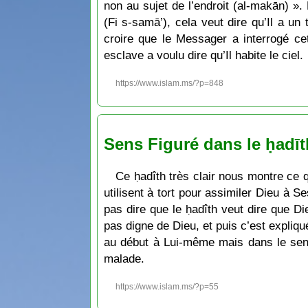
non au sujet de l’endroit (al-makān) ». 
(Fi s-samā’), cela veut dire qu’Il a un
croire que le Messager a interrogé ce
esclave a voulu dire qu’Il habite le ciel.
https://www.islam.ms/?p=848
Sens Figuré dans le ḥadīt
Ce ḥadîth très clair nous montre ce q
utilisent à tort pour assimiler Dieu à Se
pas dire que le ḥadîth veut dire que D
pas digne de Dieu, et puis c’est expliqu
au début à Lui-même mais dans le sens
malade.
https://www.islam.ms/?p=55