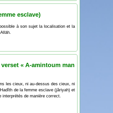
femme esclave)
sible à son sujet la localisation et la
Allāh.
le verset « A-amintoum man
ans les cieux, ni au-dessus des cieux, ni
e Hadîth de la femme esclave (jâriyah) et
e interprétés de manière correct.