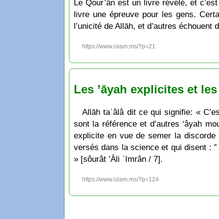
Le Qour’ân est un livre révélé, et c’es
livre une épreuve pour les gens. Cert
l’unicité de Allāh, et d’autres échouent
https://www.islam.ms/?p=21
Les ’āyah explicites et le
Allāh taʿâlâ dit ce qui signifie: « C
sont la référence et d’autres ‘âyah mo
explicite en vue de semer la discorde e
versés dans la science et qui disent : ‟
» [sôurât ’Âli ʿImrân / 7].
https://www.islam.ms/?p=124