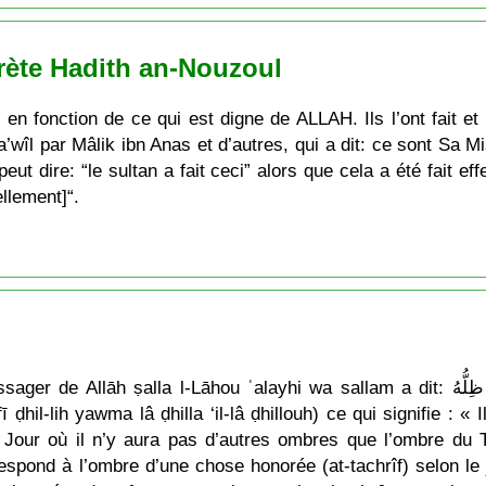
ète Hadith an-Nouzoul
s en fonction de ce qui est digne de ALLAH. Ils l’ont fait e
 ta’wîl par Mâlik ibn Anas et d’autres, qui a dit: ce sont Sa
t dire: “le sultan a fait ceci” alors que cela a été fait e
llement]“.
ʿalayhi wa sallam a dit: سَبْعَةٌ يُظِلُّهُمُ اللَّهُ فِي ظِلِّهِ يَوْمَ لاَ ظِلَّ إِلاَّ ظِلُّهُ
ḍhil-lih yawma lâ ḍhilla ‘il-lâ ḍhillouh) ce qui signifie : 
 Jour où il n’y aura pas d’autres ombres que l’ombre du T
espond à l’ombre d’une chose honorée (at-tachrîf) selon le j