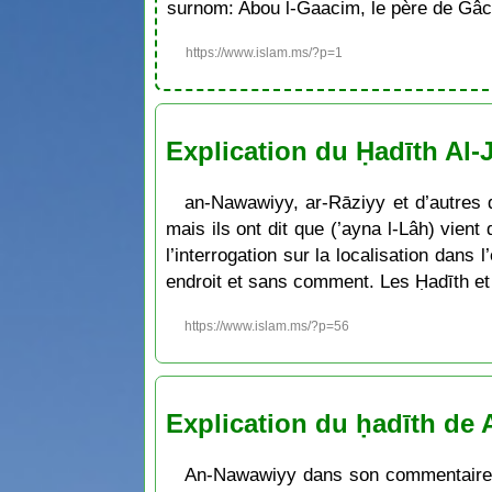
surnom: Abou l-Gaacim, le père de Gâc
https://www.islam.ms/?p=1
Explication du Ḥadīth Al-
an-Nawawiyy, ar-Rāziyy et d’autres q
mais ils ont dit que (’ayna l-Lâh) vient
l’interrogation sur la localisation dans 
endroit et sans comment. Les Ḥadīth et 
https://www.islam.ms/?p=56
Explication du ḥadīth de 
An-Nawawiyy dans son commentaire du 