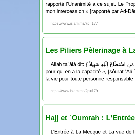
rapporté l’Unanimité à ce sujet. Le Prophète a dit: « مَن زَارَ قَبْرِي وَجَبَتْ لَهُ شَفَاعَتِي » qui signifie: « C
mon intercession » [rapporté par Ad-Dâr
https://www.islam.ms/?p=177
Les Piliers Pèlerinage à 
Allāh taʿâlâ dit: { وَلِلّهِ عَلَى النَّاسِ حِجُّ الْبَيْتِ مَنِ اسْتَطَاعَ إِلَيْهِ سَبِيلاً } ce qui signifie: « Allāh a ordonné de faire le pèlerinage à la Maison sacrée
pour qui en a la capacité », [sôurat ’Ali
la vie pour toute personne responsable (
https://www.islam.ms/?p=179
Hajj et ʿOumrah : L’Entré
L’Entrée à La Mecque et La vue de 