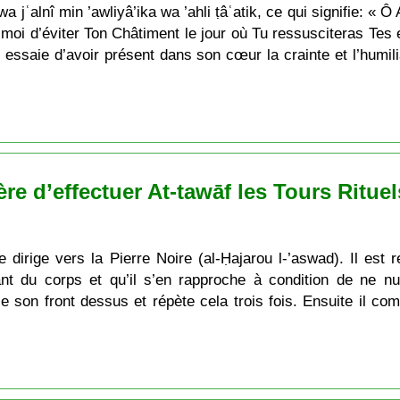
jʿalnî min ’awliyâ’ika wa ’ahli ṭâʿatik, ce qui signifie: « Ô 
e moi d’éviter Ton Châtiment le jour où Tu ressusciteras Te
Il essaie d’avoir présent dans son cœur la crainte et l’hu
re d’effectuer At-tawāf les Tours Rituel
se dirige vers la Pierre Noire (al-Ḥajarou l-’aswad). Il es
ant du corps et qu’il s’en rapproche à condition de ne n
 son front dessus et répète cela trois fois. Ensuite il com