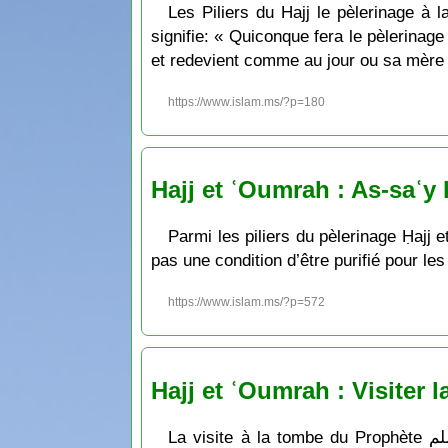
Les Piliers du Hajj le pèlerinage à
signifie: « Quiconque fera le pèlerina
et redevient comme au jour ou sa mère
https://www.islam.ms/?p=180
Hajj et ʿOumrah : As-saʿy 
Parmi les piliers du pèlerinage Ḥajj e
pas une condition d’être purifié pour l
https://www.islam.ms/?p=572
Hajj et ʿOumrah : Visiter
La visite à la tombe du Prophète صلى الله عليه وسلم est recommandée selon l’Unanimité. Le Qâdî ʿIyâḍ ainsi que An-Nawawiyy ont