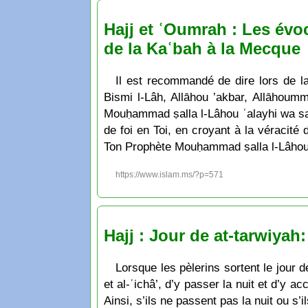
Hajj et ʿOumrah : Les év
de la Kaʿbah à la Mecque
Il est recommandé de dire lors de l
Bismi l-Lâh, Allāhou ’akbar, Allāhoumm
Mouḥammad ṣalla l-Lâhou ʿalayhi wa sall
de foi en Toi, en croyant à la véracité
Ton Prophète Mouḥammad ṣalla l-Lâhou 
https://www.islam.ms/?p=571
Hajj : Jour de at-tarwiyah
Lorsque les pèlerins sortent le jour 
et al-ʿichâ’, d’y passer la nuit et d’y a
Ainsi, s’ils ne passent pas la nuit ou s’