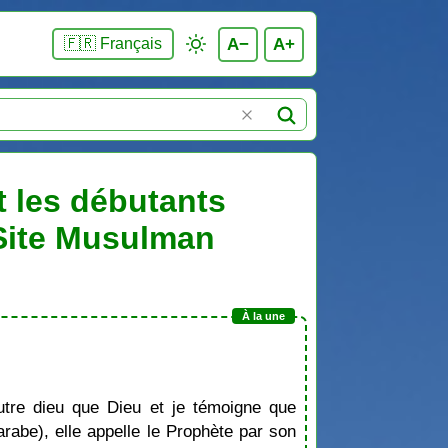
A−
A+
🇫🇷 Français
t les débutants
 Site Musulman
tre dieu que Dieu et je témoigne que
be), elle appelle le Prophète par son