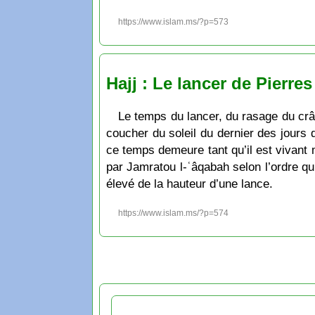
https://www.islam.ms/?p=573
Hajj : Le lancer de Pierre
Le temps du lancer, du rasage du crân
coucher du soleil du dernier des jours d
ce temps demeure tant qu’il est vivan
par Jamratou l-ʿâqabah selon l’ordre qui
élevé de la hauteur d’une lance.
https://www.islam.ms/?p=574