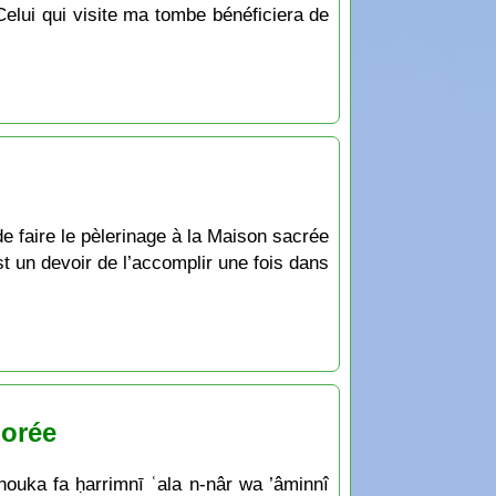
est un devoir de l’accomplir une fois dans
norée
uka fa ḥarrimnī ʿala n-nâr wa ’âminnî