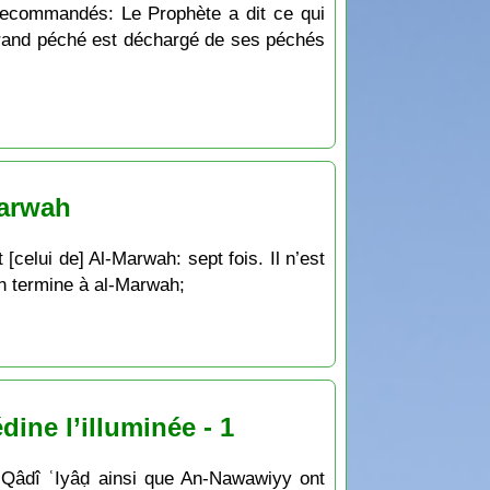
 recommandés: Le Prophète a dit ce qui
 grand péché est déchargé de ses péchés
Marwah
[celui de] Al-Marwah: sept fois. Il n’est
on termine à al-Marwah;
ine l’illuminée - 1