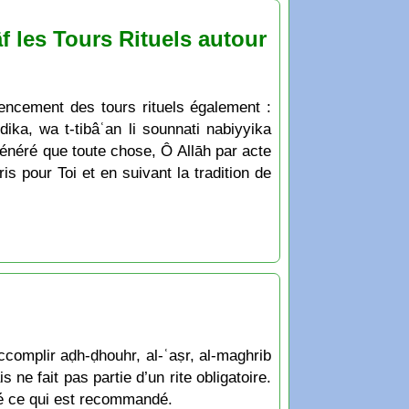
 les Tours Rituels autour
encement des tours rituels également :
ika, wa t-tibâʿan li sounnati nabiyyika
Vénéré que toute chose, Ô Allāh par acte
s pour Toi et en suivant la tradition de
ccomplir aḍh-ḍhouhr, al-ʿaṣr, al-maghrib
 ne fait pas partie d’un rite obligatoire.
raté ce qui est recommandé.