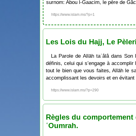
surnom: Abou l-Gaacim, le père de Gâc
https://www.islam.ms/?p=1
Les Lois du Hajj, Le Pèle
La Parole de Allāh taʿâlâ dans Son 
définis, celui qui s’engage à accomplir 
tout le bien que vous faites, Allāh le s
accomplissant les devoirs et en évitant 
https://www.islam.ms/?p=290
Règles du comportement de 
ʿOumrah.