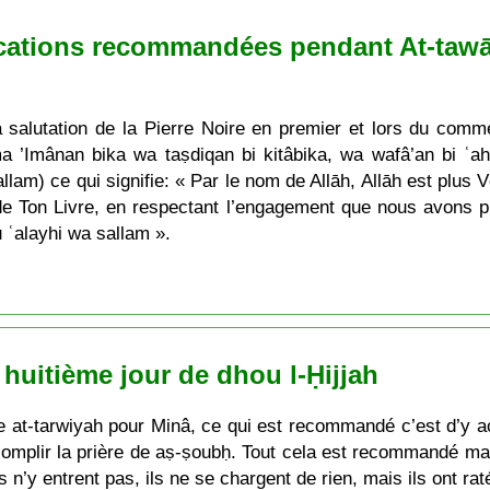
ocations recommandées pendant At-tawāf
a salutation de la Pierre Noire en premier et lors du comm
a ’Imânan bika wa taṣdiqan bi kitâbika, wa wafâ’an bi ʿahd
am) ce qui signifie: « Par le nom de Allāh, Allāh est plus 
 de Ton Livre, en respectant l’engagement que nous avons pri
ʿalayhi wa sallam ».
: huitième jour de dhou l-Ḥijjah
de at-tarwiyah pour Minâ, ce qui est recommandé c’est d’y a
ccomplir la prière de aṣ-ṣoubḥ. Tout cela est recommandé mais
ils n’y entrent pas, ils ne se chargent de rien, mais ils ont 