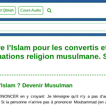
et Qiblah
Cours Audio
e l’Islam pour les convertis e
mations religion musulmane.
’Islam ? Devenir Musulman
ONONCER en y croyant: Je témoigne qu’il n’y a pas d’au
i la personne n’arrive pas à prononcer Mouḥammad (en ara