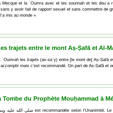
 la Mecque et la ʿOumra avec et les sounnah et les douʿa
ge sans y avoir fait de rapport sexuel et sans commettre de
 l’a mis au monde »
les trajets entre le mont Aṣ-Ṣafā et Al-
t ʿOumrah les trajets (as-saʿy) entre [le mont de] Aṣ-Ṣafā et 
es accomplir mais c’est recommandé. On part de Aṣ-Ṣafâ et 
 la Tombe du Prophète Mouḥammad à Méd