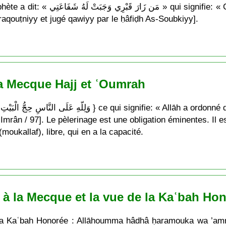
elui qui visite ma tombe bénéficiera de
aqouṭniyy et jugé qawiyy par le ḥâfiḍh As-Soubkiyy].
La Mecque Hajj et ʿOumrah
 ʿImrân / 97]. Le pèlerinage est une obligation éminentes. Il 
moukallaf), libre, qui en a la capacité.
e à la Mecque et la vue de la Kaʿbah Ho
la Kaʿbah Honorée : Allāhoumma hâdhâ ḥaramouka wa ’amno