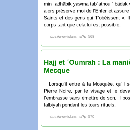
min ʿadhâbik yawma tabʿathou ʿibâdak wa 
alors préserve moi de l’Enfer et assur
Saints et des gens qui T’obéissent ». 
corps tant que cela lui est possible.
https://www.islam.ms/?p=568
Hajj et ʿOumrah : La maniè
Mecque
Lorsqu’il entre à la Mosquée, qu’il 
Pierre Noire, par le visage et le dev
l’embrasse sans émettre de son, il pose
talbiyah pendant les tours rituels.
https://www.islam.ms/?p=570