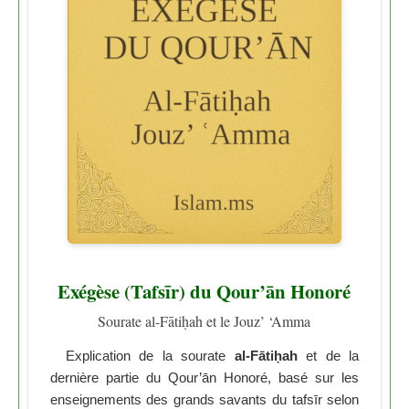
Exégèse (Tafsīr) du Qour’ān Honoré
Sourate al-Fātiḥah et le Jouz’ ‘Amma
Explication de la sourate
al-Fātiḥah
et de la
dernière partie du Qour’ān Honoré, basé sur les
enseignements des grands savants du tafsīr selon