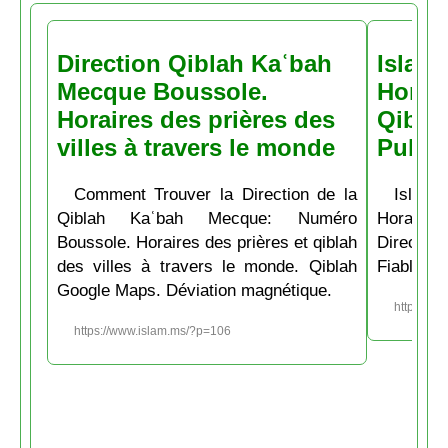
Direction Qiblah Kaʿbah
Islam
Mecque Boussole.
Horair
Horaires des prières des
Qiblah
villes à travers le monde
Pubs
Comment Trouver la Direction de la
Islam.
Qiblah Kaʿbah Mecque: Numéro
Horaire
Boussole. Horaires des prières et qiblah
Directio
des villes à travers le monde. Qiblah
Fiable et
Google Maps. Déviation magnétique.
https://w
https://www.islam.ms/?p=106