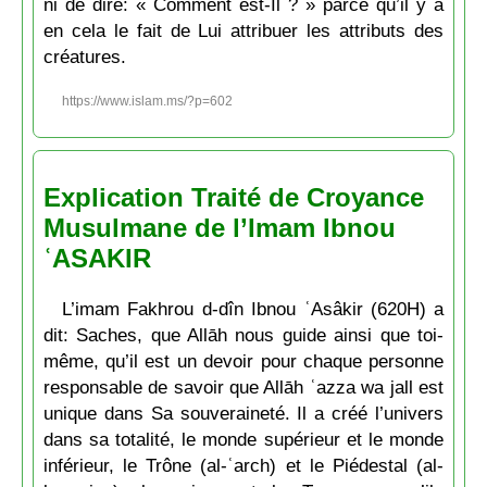
ni de dire: « Comment est-Il ? » parce qu’il y a
en cela le fait de Lui attribuer les attributs des
créatures.
https://www.islam.ms/?p=602
Explication Traité de Croyance
Musulmane de l’Imam Ibnou
ʿASAKIR
L’imam Fakhrou d-dîn Ibnou ʿAsâkir (620H) a
dit: Saches, que Allāh nous guide ainsi que toi-
même, qu’il est un devoir pour chaque personne
responsable de savoir que Allāh ʿazza wa jall est
unique dans Sa souveraineté. Il a créé l’univers
dans sa totalité, le monde supérieur et le monde
inférieur, le Trône (al-ʿarch) et le Piédestal (al-