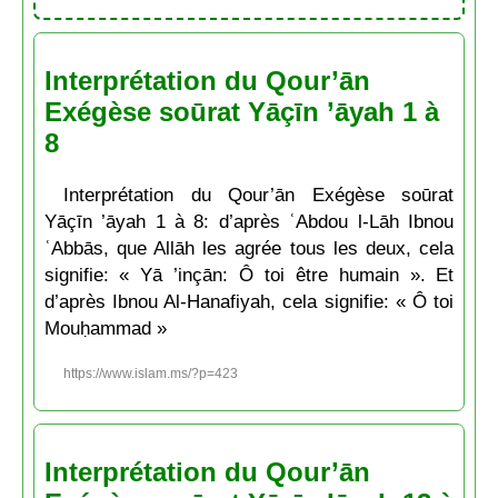
Interprétation du Qour’ān
Exégèse soūrat Yāçīn ’āyah 1 à
8
Interprétation du Qour’ān Exégèse soūrat
Yāçīn ’āyah 1 à 8: d’après ʿAbdou l-Lāh Ibnou
ʿAbbās, que Allāh les agrée tous les deux, cela
signifie: « Yā ’inçān: Ô toi être humain ». Et
d’après Ibnou Al-Hanafiyah, cela signifie: « Ô toi
Mouḥammad »
https://www.islam.ms/?p=423
Interprétation du Qour’ān