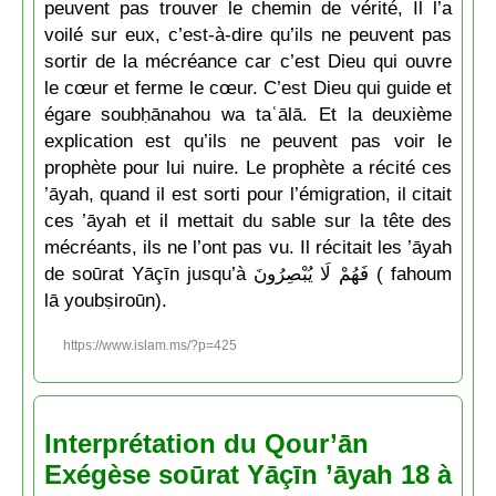
peuvent pas trouver le chemin de vérité, Il l’a
voilé sur eux, c’est-à-dire qu’ils ne peuvent pas
sortir de la mécréance car c’est Dieu qui ouvre
le cœur et ferme le cœur. C’est Dieu qui guide et
égare soubḥānahou wa taʿālā. Et la deuxième
explication est qu’ils ne peuvent pas voir le
prophète pour lui nuire. Le prophète a récité ces
’āyah, quand il est sorti pour l’émigration, il citait
ces ’āyah et il mettait du sable sur la tête des
mécréants, ils ne l’ont pas vu. Il récitait les ’āyah
de soūrat Yāçīn jusqu’à فَهُمْ لَا يُبْصِرُونَ ( fahoum
lā youbṣiroūn).
https://www.islam.ms/?p=425
Interprétation du Qour’ān
Exégèse soūrat Yāçīn ’āyah 18 à