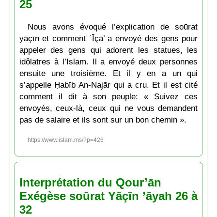
25
Nous avons évoqué l’explication de soūrat
yāçīn et comment ʿĪçā’ a envoyé des gens pour
appeler des gens qui adorent les statues, les
idôlatres à l’Islam. Il a envoyé deux personnes
ensuite une troisième. Et il y en a un qui
s’appelle Ḥabīb An-Najār qui a cru. Et il est cité
comment il dit à son peuple: « Suivez ces
envoyés, ceux-là, ceux qui ne vous demandent
pas de salaire et ils sont sur un bon chemin ».
https://www.islam.ms/?p=426
Interprétation du Qour’ān
Exégèse soūrat Yāçīn ’āyah 26 à
32