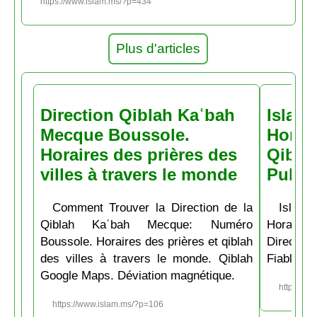
https://www.islam.ms/?p=434
Plus d'articles
Direction Qiblah Kaʿbah
Islam
Mecque Boussole.
Horair
Horaires des prières des
Qiblah
villes à travers le monde
Pubs
Comment Trouver la Direction de la
Islam.
Qiblah Kaʿbah Mecque: Numéro
Horaire
Boussole. Horaires des prières et qiblah
Directio
des villes à travers le monde. Qiblah
Fiable et
Google Maps. Déviation magnétique.
https://w
https://www.islam.ms/?p=106