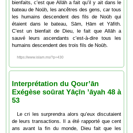
bienfaits, c’est que Allāh a fait qu’il y ait dans le
bateau de Noūḥ, les ancêtres des gens, car tous
les humains descendent des fils de Noūḥ qui
étaient dans le bateau, Sām, Ḥām et Yāfith.
C’est un bienfait de Dieu, le fait que Allāh a
sauvé leurs ascendants c’est-à-dire tous les
humains descendent des trois fils de Noūḥ.
https://www.islam.ms/?p=430
Interprétation du Qour’ān
Exégèse soūrat Yāçīn ’āyah 48 à
53
Le cri les surprendra alors qu’eux discutaient
de leurs transactions. Il a été rapporté que cent
ans avant la fin du monde, Dieu fait que les