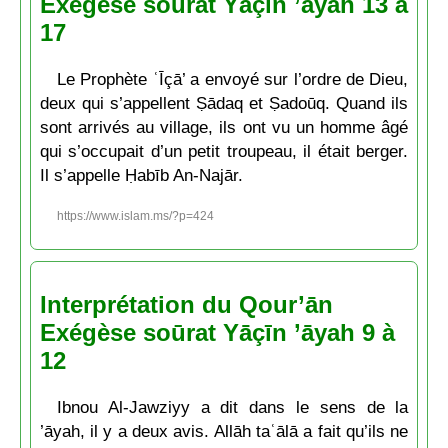
Exégèse soūrat Yāçīn ’āyah 13 à
17
Le Prophète ʿĪçā’ a envoyé sur l’ordre de Dieu,
deux qui s’appellent Ṣādaq et Ṣadoūq. Quand ils
sont arrivés au village, ils ont vu un homme âgé
qui s’occupait d’un petit troupeau, il était berger.
Il s’appelle Ḥabīb An-Najār.
https://www.islam.ms/?p=424
Interprétation du Qour’ān
Exégèse soūrat Yāçīn ’āyah 9 à
12
Ibnou Al-Jawziyy a dit dans le sens de la
’āyah, il y a deux avis. Allāh taʿālā a fait qu’ils ne