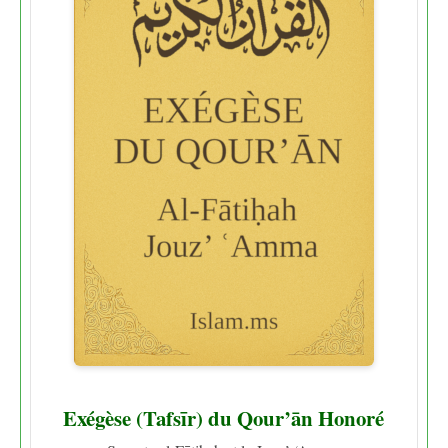
Exégèse (Tafsīr) du Qour’ān Honoré