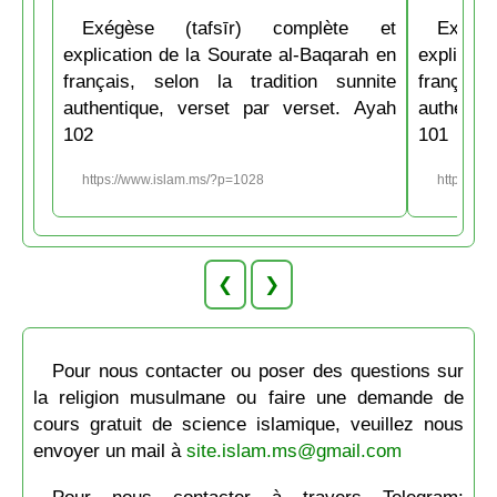
Exégèse (tafsīr) complète et
Exégè
explication de la Sourate al-Baqarah en
explicati
français, selon la tradition sunnite
français
authentique, verset par verset. Ayah
authenti
102
101
https://www.islam.ms/?p=1028
https://w
❮
❯
Pour nous contacter ou poser des questions sur
la religion musulmane ou faire une demande de
cours gratuit de science islamique, veuillez nous
envoyer un mail à
site.islam.ms@gmail.com
Pour nous contacter à travers Telegram: