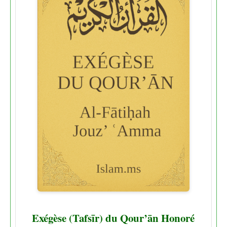
Exégèse (Tafsīr) du Qour’ān Honoré