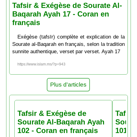
Tafsir & Exégèse de Sourate Al-
Baqarah Ayah 17 - Coran en
français
Exégèse (tafsīr) complète et explication de la
Sourate al-Baqarah en français, selon la tradition
sunnite authentique, verset par verset. Ayah 17
https://www.islam.ms/?p=943
Plus d'articles
Tafsir & Exégèse de
Tafsir
Sourate Al-Baqarah Ayah
Soura
102 - Coran en français
101 - 